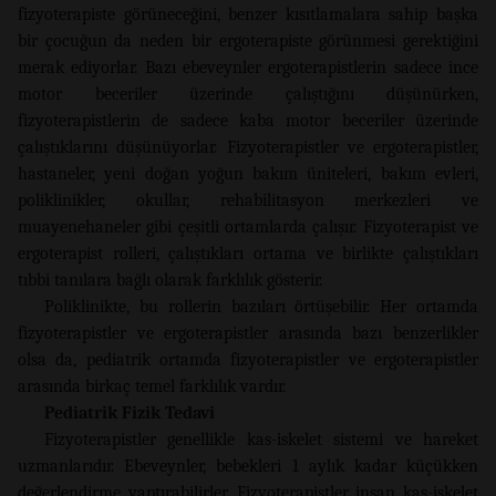
fizyoterapiste görüneceğini, benzer kısıtlamalara sahip başka
bir çocuğun da neden bir ergoterapiste görünmesi gerektiğini
merak ediyorlar. Bazı ebeveynler ergoterapistlerin sadece ince
motor beceriler üzerinde çalıştığını düşünürken,
fizyoterapistlerin de sadece kaba motor beceriler üzerinde
çalıştıklarını düşünüyorlar. Fizyoterapistler ve ergoterapistler,
hastaneler, yeni doğan yoğun bakım üniteleri, bakım evleri,
poliklinikler, okullar, rehabilitasyon merkezleri ve
muayenehaneler gibi çeşitli ortamlarda çalışır. Fizyoterapist ve
ergoterapist rolleri, çalıştıkları ortama ve birlikte çalıştıkları
tıbbi tanılara bağlı olarak farklılık gösterir.
Poliklinikte, bu rollerin bazıları örtüşebilir. Her ortamda
fizyoterapistler ve ergoterapistler arasında bazı benzerlikler
olsa da, pediatrik ortamda fizyoterapistler ve ergoterapistler
arasında birkaç temel farklılık vardır.
Pediatrik Fizik Tedavi
Fizyoterapistler genellikle kas-iskelet sistemi ve hareket
uzmanlarıdır. Ebeveynler, bebekleri 1 aylık kadar küçükken
değerlendirme yaptırabilirler. Fizyoterapistler insan kas-iskelet