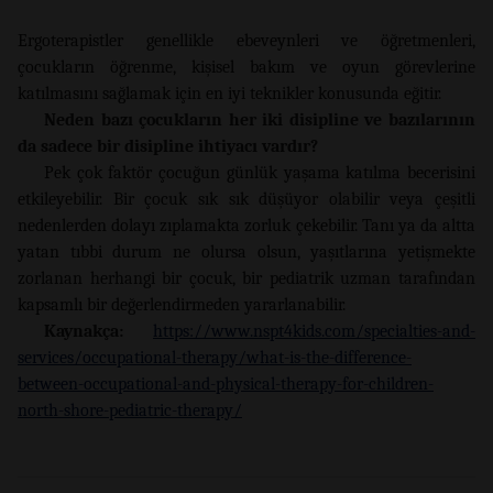
Ergoterapistler genellikle ebeveynleri ve öğretmenleri,
çocukların öğrenme, kişisel bakım ve oyun görevlerine
katılmasını sağlamak için en iyi teknikler konusunda eğitir.
Neden bazı çocukların her iki disipline ve bazılarının
da sadece bir disipline ihtiyacı vardır?
Pek çok faktör çocuğun günlük yaşama katılma becerisini
etkileyebilir. Bir çocuk sık sık düşüyor olabilir veya çeşitli
nedenlerden dolayı zıplamakta zorluk çekebilir. Tanı ya da altta
yatan tıbbi durum ne olursa olsun, yaşıtlarına yetişmekte
zorlanan herhangi bir çocuk, bir pediatrik uzman tarafından
kapsamlı bir değerlendirmeden yararlanabilir.
Kaynakça:
https://www.nspt4kids.com/specialties-and-
services/occupational-therapy/what-is-the-difference-
between-occupational-and-physical-therapy-for-children-
north-shore-pediatric-therapy/