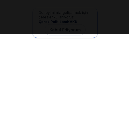
Deneyimimizi geliştirmek için
çerezler kullanıyoruz
Çerez Politikası
KVKK
Kabul Ediyorum
İletişim
+90 533 165 60 94
Mail
info@dilgem.com.tr
DİLGEM Genel Merkez
Pendik / İstanbul
Hızlı Linkler
Ana Sayfa