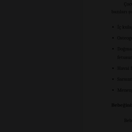
Çoc
bazıları ş
İç kul
Osteoge
Doğmam
fetusun
Havai f
Sarsınt
Menenji
Bebeğini
Beb