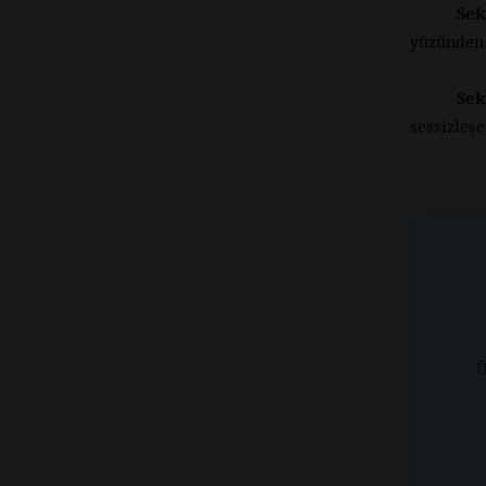
Sek
yüzünden 
Sek
sessizleşe
Ü