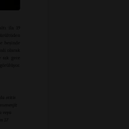
ltı ila 19
gürültüden
de beşinde
nli olarak
e sık gece
görülüyor.
da otitis
(menenjit
ta veya
in 17