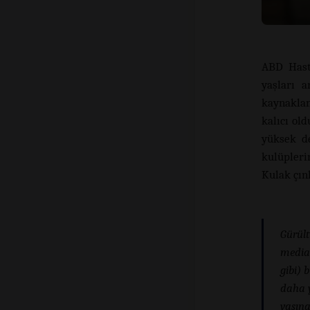
ABD Hasta
yaşları a
kaynaklan
kalıcı ol
yüksek de
kulüpleri
Kulak çınl
Gürült
media 
gibi) 
daha y
yaşına