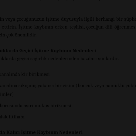
in veya çocuğunuzun işitme duyusuyla ilgili herhangi bir şüphe
 ettirin. İşitme kaybının erken teşhisi, çocuğun dili öğrenmes
çin çok önemlidir.
uklarda Geçici İşitme Kaybının Nedenleri
uklarda geçici sağırlık nedenlerinden bazıları şunlardır:
kanalında kir birikmesi
kanalına sıkışmış yabancı bir cisim (boncuk veya pamuklu çub
simler)
 borusunda aşırı mukus birikmesi
lak iltihabı
da Kalıcı İşitme Kaybının Nedenleri