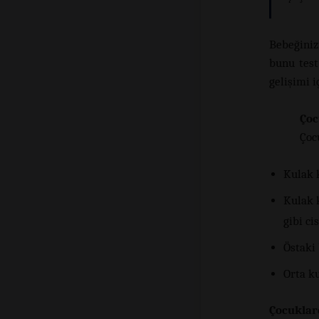
Bebeğiniz
bunu test
gelişimi i
Çoc
Çoc
Kulak 
Kulak 
gibi ci
Östaki
Orta ku
Çocuklar