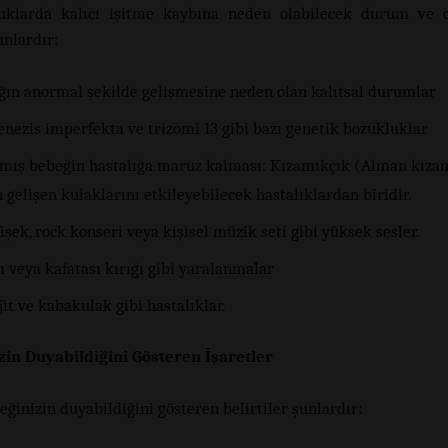
uklarda kalıcı işitme kaybına neden olabilecek durum ve o
unlardır:
ağın anormal şekilde gelişmesine neden olan kalıtsal durumlar
nezis imperfekta ve trizomi 13 gibi bazı genetik bozukluklar
ış bebeğin hastalığa maruz kalması: Kızamıkçık (Alman kızam
 gelişen kulaklarını etkileyebilecek hastalıklardan biridir.
işek, rock konseri veya kişisel müzik seti gibi yüksek sesler.
ı veya kafatası kırığı gibi yaralanmalar
t ve kabakulak gibi hastalıklar.
zin Duyabildiğini Gösteren İşaretler
eğinizin duyabildiğini gösteren belirtiler şunlardır: