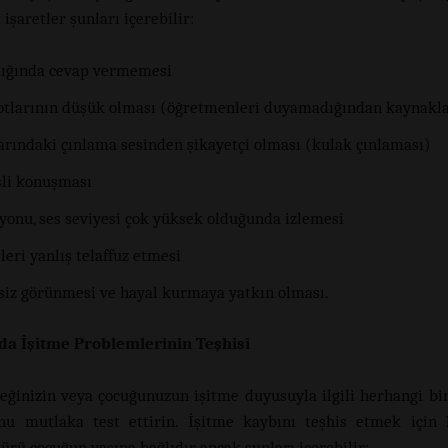
 işaretler şunları içerebilir:
dığında cevap vermemesi
otlarının düşük olması (öğretmenleri duyamadığından kaynakla
arındaki çınlama sesinden şikayetçi olması (kulak çınlaması)
sli konuşması
zyonu, ses seviyesi çok yüksek olduğunda izlemesi
eri yanlış telaffuz etmesi
siz görünmesi ve hayal kurmaya yatkın olması.
da İşitme Problemlerinin Teşhisi
eğinizin veya çocuğunuzun işitme duyusuyla ilgili herhangi bi
nu mutlaka test ettirin. İşitme kaybını teşhis etmek için 
türü çocuğun yaşına bağlıdır, ancak şunları içerebilir: