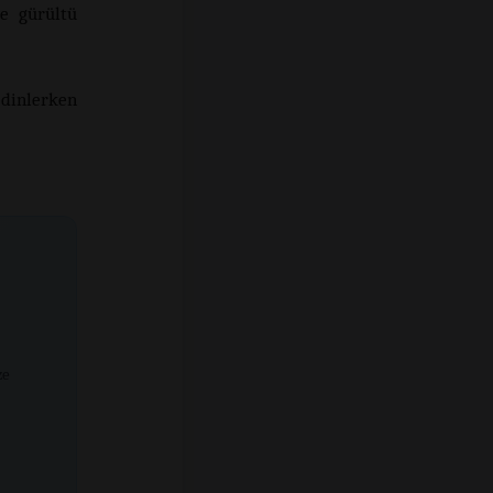
ve gürültü
dinlerken
ze