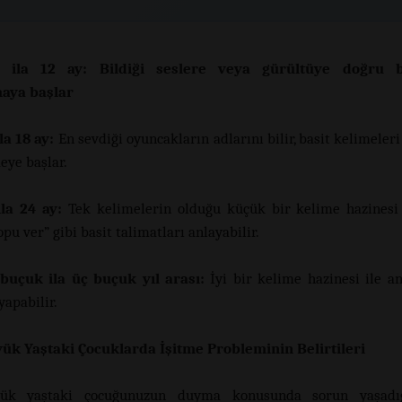
ı ila 12 ay: Bildiği seslere veya gürültüye doğru 
aya başlar
ila 18 ay:
En sevdiği oyuncakların adlarını bilir, basit kelimeleri
eye başlar.
ila 24 ay:
Tek kelimelerin olduğu küçük bir kelime hazinesi
pu ver” gibi basit talimatları anlayabilir.
 buçuk ila üç buçuk yıl arası:
İyi bir kelime hazinesi ile anl
apabilir.
ük Yaştaki Çocuklarda İşitme Probleminin Belirtileri
ük yaştaki çocuğunuzun duyma konusunda sorun yaşadı