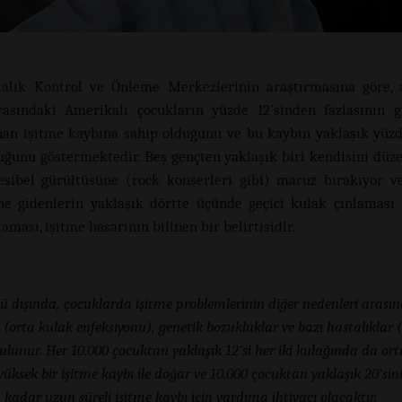
lık Kontrol ve Önleme Merkezlerinin araştırmasına göre, a
rasındaki Amerikalı çocukların yüzde 12’sinden fazlasının 
an işitme kaybına sahip olduğunu ve bu kaybın yaklaşık yüz
duğunu göstermektedir. Beş gençten yaklaşık biri kendisini düze
sibel gürültüsüne (rock konserleri gibi) maruz bırakıyor v
ne gidenlerin yaklaşık dörtte üçünde geçici kulak çınlaması 
aması, işitme hasarının bilinen bir belirtisidir.
ü dışında, çocuklarda işitme problemlerinin diğer nedenleri arasın
(orta kulak enfeksiyonu), genetik bozukluklar ve bazı hastalıklar 
bulunur. Her 10.000 çocuktan yaklaşık 12’si her iki kulağında da or
üksek bir işitme kaybı ile doğar ve 10.000 çocuktan yaklaşık 20’sin
 kadar uzun süreli işitme kaybı için yardıma ihtiyacı olacaktır.