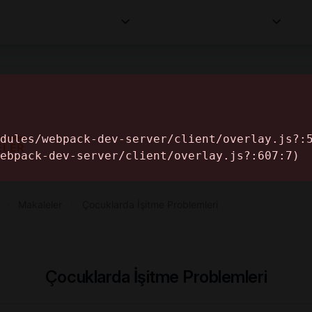
Kurumlar
Makaleler
Profesyoneller
Bilgi
İ
ELER
›
Makaleler
›
Çocuklarda İşitme Problemleri
Çocuklarda İşitme Problemleri