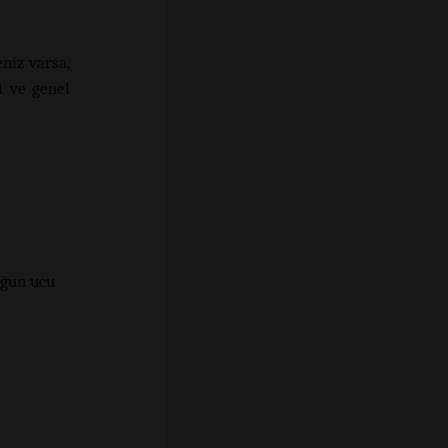
niz varsa,
i ve genel
uğun ucu