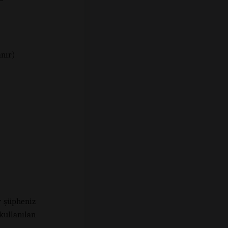
nır)
r şüpheniz
kullanılan