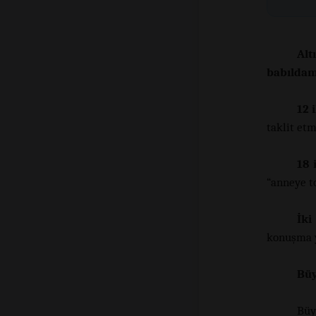
Alt
babıldam
12 
taklit etm
18 
“anneye to
İki
konuşma y
Büy
Büy