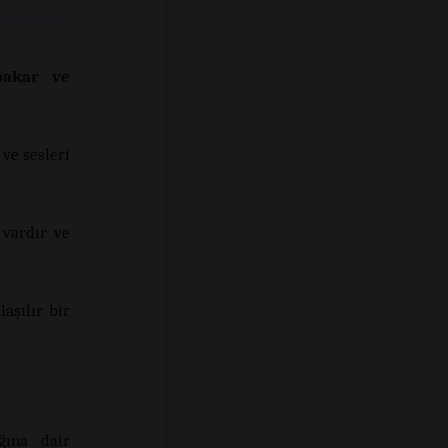
bakar ve
 ve sesleri
 vardır ve
aşılır bir
ğına dair