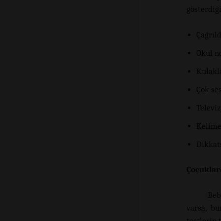
gösterdiği
Çağrıl
Okul n
Kulakl
Çok se
Televi
Kelimel
Dikkat
Çocuklar
Beb
varsa, bu
testlerin 