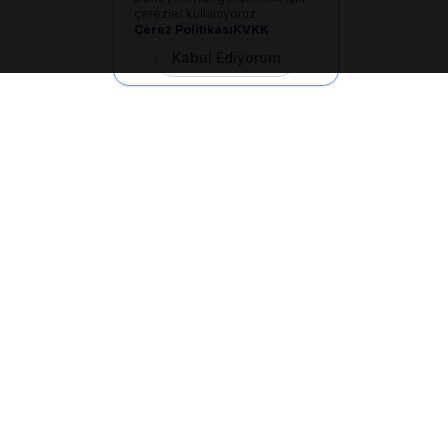
çerezler kullanıyoruz
Çerez Politikası
KVKK
Kabul Ediyorum
İletişim
+90 533 165 60 94
Mail
info@dilgem.com.tr
DİLGEM Genel Merkez
Pendik / İstanbul
Hızlı Linkler
Ana Sayfa
Makaleler
E-Dökümanlar