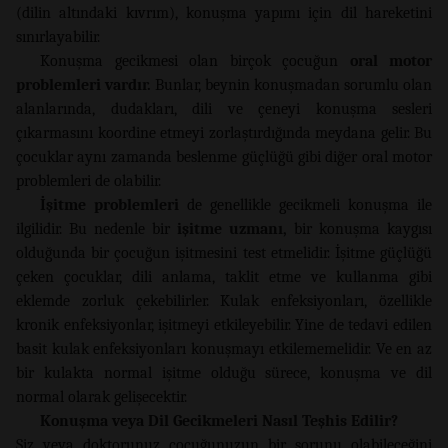
(dilin altındaki kıvrım), konuşma yapımı için dil hareketini
sınırlayabilir.
Konuşma gecikmesi olan birçok çocuğun
oral motor
problemleri vardır.
Bunlar, beynin konuşmadan sorumlu olan
alanlarında, dudakları, dili ve çeneyi konuşma sesleri
çıkarmasını koordine etmeyi zorlaştırdığında meydana gelir. Bu
çocuklar aynı zamanda beslenme güçlüğü gibi diğer oral motor
problemleri de olabilir.
İşitme problemleri
de genellikle gecikmeli konuşma ile
ilgilidir. Bu nedenle bir
işitme uzmanı,
bir konuşma kaygısı
olduğunda bir çocuğun işitmesini test etmelidir. İşitme güçlüğü
çeken çocuklar, dili anlama, taklit etme ve kullanma gibi
eklemde zorluk çekebilirler. Kulak enfeksiyonları, özellikle
kronik enfeksiyonlar, işitmeyi etkileyebilir. Yine de tedavi edilen
basit kulak enfeksiyonları konuşmayı etkilememelidir. Ve en az
bir kulakta normal işitme olduğu sürece, konuşma ve dil
normal olarak gelişecektir.
Konuşma veya Dil Gecikmeleri Nasıl Teşhis Edilir?
Siz veya doktorunuz çocuğunuzun bir sorunu olabileceğini