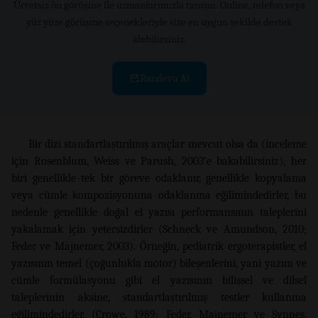
Ücretsiz ön görüşme ile uzmanlarımızla tanışın. Online, telefon veya
yüz yüze görüşme seçenekleriyle size en uygun şekilde destek
alabilirsiniz.
Randevu Al
Bir dizi standartlaştırılmış araçlar mevcut olsa da (inceleme
için Rosenblum, Weiss ve Parush, 2003’e bakabilirsiniz), her
biri genellikle tek bir göreve odaklanır, genellikle kopyalama
veya cümle kompozisyonuna odaklanma eğilimindedirler, bu
nedenle genellikle doğal el yazısı performansının taleplerini
yakalamak için yetersizdirler (Schneck ve Amundson, 2010;
Feder ve Majnemer, 2003). Örneğin, pediatrik ergoterapistler, el
yazısının temel (çoğunlukla motor) bileşenlerini, yani yazım ve
cümle formülasyonu gibi el yazısının bilişsel ve dilsel
taleplerinin aksine, standartlaştırılmış testler kullanma
eğilimindedirler. (Crowe, 1989; Feder, Majnemer ve Synnes,