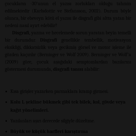
çocukların -30’unun el yazısı zorlukları olduğu tahmin
edilmektedir (Karlsdottir ve Stefansson, 2002). Durum böyle
olunca, bir ebeveyn kötü el yazısı ile disgrafi gibi altta yatan bir
nedeni nasıl ayırt edebilir?
Disgrafi
, yazma ve hecelemede sorun yaratan beyin temelli
bir durumdur.
Disgrafi
genellikle tembellik, motivasyon
eksikliği, dikkatsizlik veya gecikmiş görsel ve motor işleme ile
gözden kaçırılır (Berninger ve Wolf 2009). Berninger ve Wolf’a
(2009) göre, çocuk aşağıdaki semptomlardan bazılarını
göstermesi durumunda,
disgrafi tanısı
alabilir:
Kısa girişler yazarken parmaklara kramp girmesi.
Kolu L şekline bükmek gibi tek bilek, kol, gövde veya
kağıt yönelimleri.
Yazılanları aşırı derecede silgiyle düzeltme.
Büyük ve küçük harfleri karıştırma