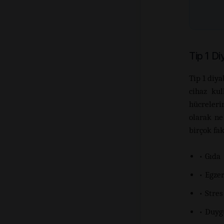
Tip 1 Di
Tip 1 diya
cihaz kul
hücreleri
olarak ne
birçok fak
• Gıda
• Egze
• Stres
• Duygu