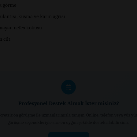
k görme
lantısı, kusma ve karın ağrısı
mayan nefes kokusu
 cilt
Profesyonel Destek Almak İster misiniz?
cretsiz ön görüşme ile uzmanlarımızla tanışın. Online, telefon veya yüz yü
görüşme seçenekleriyle size en uygun şekilde destek alabilirsiniz.