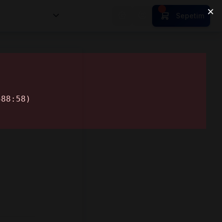
nsan Kıymetleri
Sepetim