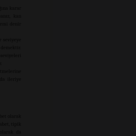
ğına karar
anız, kan
semi denir
ir seviyeye
 demektir.
seviyeleri
.
tmelerine
da ileriye
bet olarak
abet, tipik
 olarak da