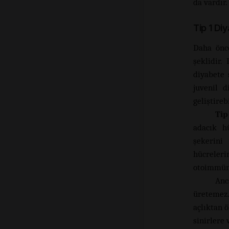
da vardır.
Tip 1 Di
Daha önc
şeklidir.
diyabete 
juvenil d
geliştirebi
Tip
adacık hü
şekerini
hücreleri
otoimmün 
Anc
üretemez.
açlıktan ö
sinirlere 