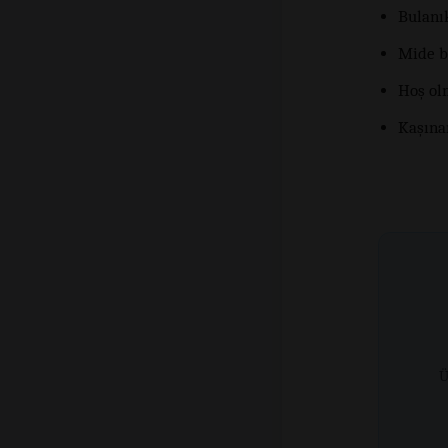
Bulanı
Mide bu
Hoş ol
Kaşınan
Ü