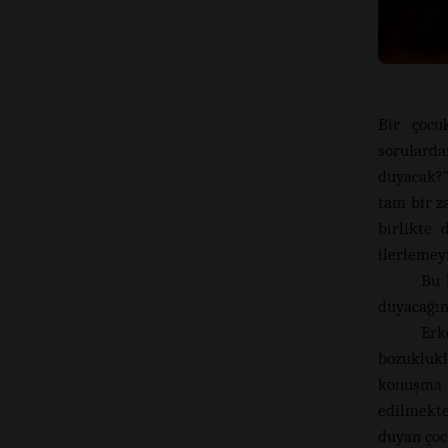
Bir çocu
sorulard
duyacak?”
tam bir z
birlikte
ilerlemeyi
Bu 
duyacağın
Erk
bozukluk
konuşma 
edilmekte
duyan çoc