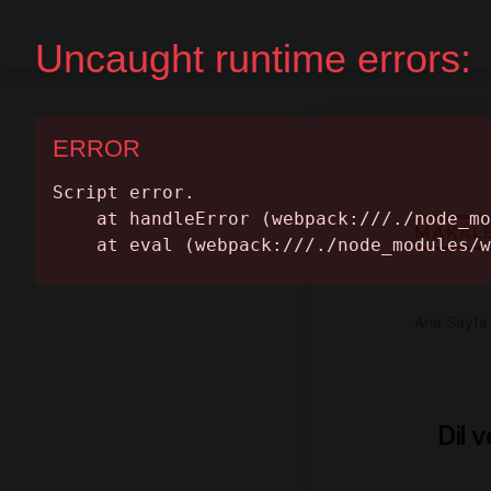
Ana Sayfa
Randevu Al
MAKAL
Ana Sayfa
Dil 