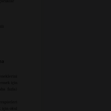
 çocuklar
ili
ma
neklerini
ermek için
aha fazla)
rapistleri
 için okul