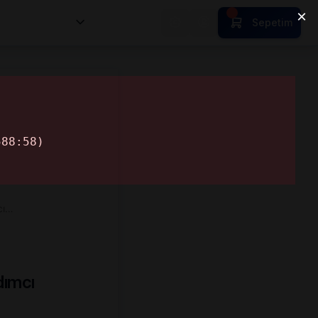
nsan Kıymetleri
Sepetim
cı…
dımcı