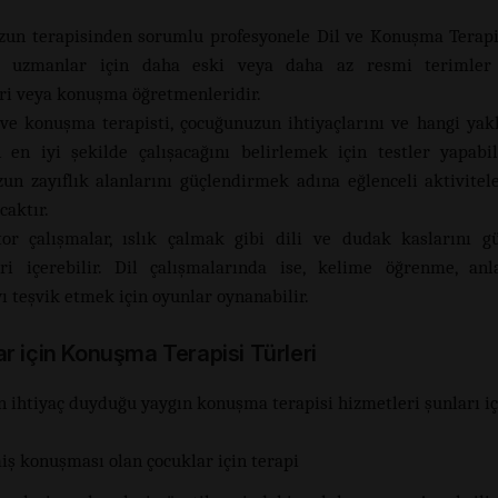
un terapisinden sorumlu profesyonele Dil ve Konuşma Terap
u uzmanlar için daha eski veya daha az resmi terimle
eri veya konuşma öğretmenleridir.
 ve konuşma terapisti, çocuğunuzun ihtiyaçlarını ve hangi yak
 en iyi şekilde çalışacağını belirlemek için testler yapabili
un zayıflık alanlarını güçlendirmek adına eğlenceli aktivite
caktır.
or çalışmalar, ıslık çalmak gibi dili ve dudak kaslarını g
eri içerebilir. Dil çalışmalarında ise, kelime öğrenme, a
 teşvik etmek için oyunlar oynanabilir.
r için Konuşma Terapisi Türleri
n ihtiyaç duyduğu yaygın konuşma terapisi hizmetleri şunları iç
iş konuşması olan çocuklar için terapi