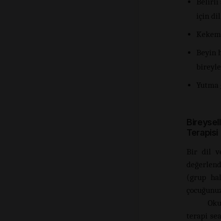
Belirli
için di
Kekemel
Beyin h
bireyle
Yutma 
Bireysell
Terapisi
Bir dil 
değerlend
(grup hal
çocuğunuz
Oku
terapi se