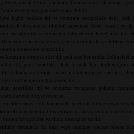
 gelmez, ancak terapi sonlandırılmadan önce ulaşılması ger
f olabileceği gerçeğiyle ilişkilendirilebilir.
liste hiçbir şekilde dil ve konuşma terapisinde daha hızlı 
ırabilecek bileşenlerin tümünü kapsamaz. Genel olarak, çocuğu
yenin çocuğun dil ve konuşma ihtiyaçlarını hedef alan bir e
. Daha sonra bir ekip olarak, çeşitli ortamlarda ve iletişim du
olumlu bir şekilde ulaşılabilir.
 ve konuşma terapisi, alıcı dil, yani size konuşulan kelimeleri 
edici dil, yani kendinizi ifade etmek için kullandığınız 
 Dil ve konuşma terapisi ayrıca artikülasyon, ses perdesi, akıcı
bi ses üretme mekaniğini de ele alır.
uklar genellikle dil ve konuşma terapisine, gelişim aşamal
aşadıklarında ihtiyaç duyarlar.
ı çocuklar sadece dil konusunda yardıma ihtiyaç duyarken, ba
n üretimi açısından ihtiyaç duyarlar. Bazı çocukların ise konuş
i birden fazla yönden yardıma ihtiyaçları vardır.
işkinler travmatik bir kaza veya ameliyat sonrası oluşan fel