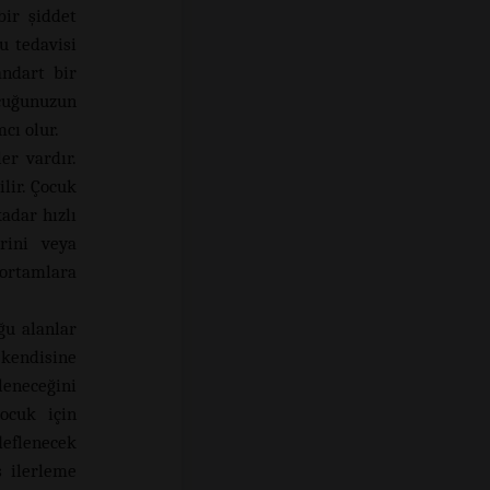
bir şiddet
u tedavisi
andart bir
uğunuzun
cı olur.
ler vardır.
lir. Çocuk
adar hızlı
erini veya
ortamlara
ğu alanlar
 kendisine
leneceğini
ocuk için
deflenecek
ş ilerleme