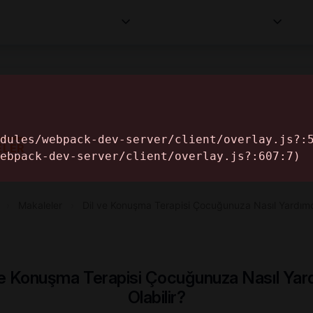
Kurumlar
Makaleler
Profesyoneller
Bilgi
İ
ELER
›
Makaleler
›
Dil ve Konuşma Terapisi Çocuğunuza Nasıl Yardım
ve Konuşma Terapisi Çocuğunuza Nasıl Yar
Olabilir?