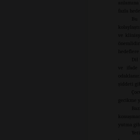
anlamına
fazla hede
Bu 
kolaylaşt
ve klinis
önemlidir
hedeflere 
Dil
ve ifade 
odaklanır.
şiddeti gi
Çoc
gecikme y
Baz
konuşmanı
yutma gib
Yet