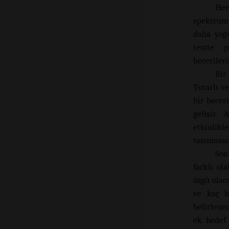
Her
spektrumu
daha yoğu
testte 
beceriler
Bir
Tutarlı v
bir becer
gelişir. 
etkinlik
taşınmasın
Son
farklı ol
özgü olac
ve kaç h
belirlene
ek hedef 