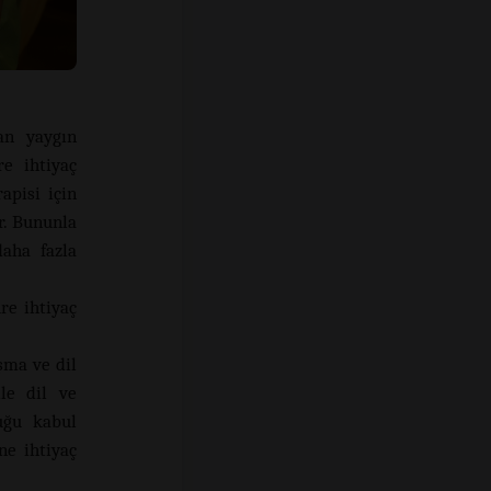
an yaygın
e ihtiyaç
apisi için
r. Bununla
aha fazla
re ihtiyaç
şma ve dil
le dil ve
uğu kabul
ne ihtiyaç