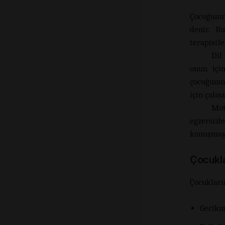
Çocuğunuz
denir. B
terapistl
Dil
onun için
çocuğunuz
için çalışa
Mot
egzersizl
konuşmayı
Çocukla
Çocukları
Gecikm