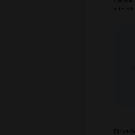
hasarına 
yetenekle
Ü
Dil ve 