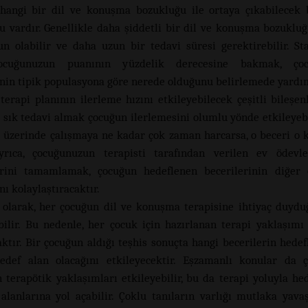
hangi bir dil ve konuşma bozukluğu ile ortaya çıkabilecek 
 vardır. Genellikle daha şiddetli bir dil ve konuşma bozukluğ
n olabilir ve daha uzun bir tedavi süresi gerektirebilir. St
çocuğunuzun puanının yüzdelik derecesine bakmak, çoc
inin tipik populasyona göre nerede olduğunu belirlemede yardım
 terapi planının ilerleme hızını etkileyebilecek çeşitli bileşen
e sık tedavi almak çocuğun ilerlemesini olumlu yönde etkileyebi
i üzerinde çalışmaya ne kadar çok zaman harcarsa, o beceri o k
Ayrıca, çocuğunuzun terapisti tarafından verilen ev ödevl
lerini tamamlamak, çocuğun hedeflenen becerilerinin diğer 
ı kolaylaştıracaktır.
 olarak, her çocuğun dil ve konuşma terapisine ihtiyaç duydu
abilir. Bu nedenle, her çocuk için hazırlanan terapi yaklaşımı
aktır. Bir çocuğun aldığı teşhis sonuçta hangi becerilerin hedef
edef alan olacağını etkileyecektir. Eşzamanlı konular da ç
n terapötik yaklaşımları etkileyebilir, bu da terapi yoluyla he
alanlarına yol açabilir. Çoklu tanıların varlığı mutlaka yava