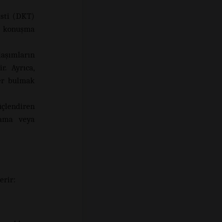
isti (DKT)
r konuşma
laşımların
r. Ayrıca,
ler bulmak
üçlendiren
nlama veya
erir: