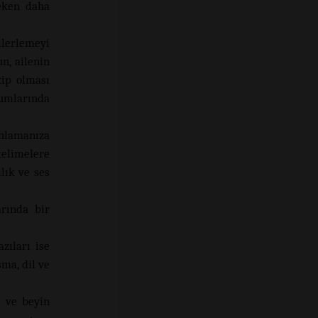
eken daha
ilerlemeyi
n, ailenin
kip olması
rumlarında
anlamanıza
kelimelere
lık ve ses
arında bir
zıları ise
ma, dil ve
ç ve beyin