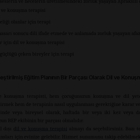
 seslerin ve hecelerin üretilmesindeki zorluk yaşayan Apraksili
l ve konuşma terapisi
iği olanlar için terapi
asarı sonucu dili ifade etmede ve anlamada zorluk yaşayan afaz
r için dil ve konuşma terapisi
güçlüğü çeken bireyler için terapi
eştirilmiş Eğitim Planının Bir Parçası Olarak Dil ve Konuş
ve konuşma terapisti, hem çocuğunuzun konuşma ve dil yete
irmek hem de terapinin nasıl uygulanması gerektiğine karar v
inde veya bireysel olarak, haftada bir veya iki kez veya d
un BEP ekibinin bir parçası olmalıdır.
l dışı
dil ve konuşma terapisi
almayı da seçebilirsiniz. Bazı te
ansları için evinize gelebilir. Hizmet sunumunu takip edebilmek