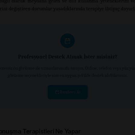
bağlı olarak meydana gelen ve dili kullanma yeteneklerini 
rini değiştiren durumlar yaşadıklarında terapiye ihtiyaç duyarl
Profesyonel Destek Almak İster misiniz?
cretsiz ön görüşme ile uzmanlarımızla tanışın. Online, telefon veya yüz yü
görüşme seçenekleriyle size en uygun şekilde destek alabilirsiniz.
Randevu Al
Konuşma Terapistleri Ne Yapar