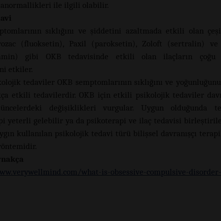
anormallikleri ile ilgili olabilir.
avi
omlarının sıklığını ve şiddetini azaltmada etkili olan çeşit
rozac (fluoksetin), Paxil (paroksetin), Zoloft (sertralin) ve
amin) gibi OKB tedavisinde etkili olan ilaçların çoğu 
ni etkiler.
kolojik tedaviler OKB semptomlarının sıklığını ve yoğunluğun
ça etkili tedavilerdir. OKB için etkili psikolojik tedaviler dav
üncelerdeki değişiklikleri vurgular. Uygun olduğunda t
i yeterli gelebilir ya da psikoterapi ve ilaç tedavisi birleştiril
ygın kullanılan psikolojik tedavi türü bilişsel davranışçı terap
öntemidir.
ynakça
ww.verywellmind.com/what-is-obsessive-compulsive-disorder