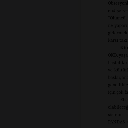
Obsesyon
endişe ve
"Ölümcül 
ne yaparı
gidermek 
karşı takı
Kim
OKB, yaşa
hastalıktı
ve kültür
başlar, a
genellikl
için çok f
Ebe
olabilece
sistemi 
PANDAS O