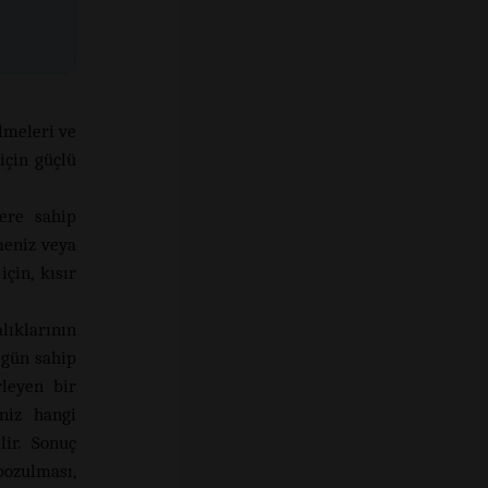
lmeleri ve
için güçlü
lere sahip
meniz veya
çin, kısır
lıklarının
 gün sahip
rleyen bir
niz hangi
lir. Sonuç
bozulması,