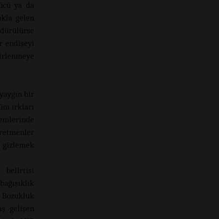
ücü ya da
akla gelen
ldürülürse
r endişeyi
kirlenmeye
yaygın bir
üm ırkları
nemlerinde
ğretmenler
ı gizlemek
belirtisi
bağışıklık
 Bozukluk
ş gelişen