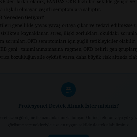
B’den farklı olarak, PANDAS OKB hızlı bir şekilde gelişir ve
a ilişkili olmayan çeşitli semptomlara sahiptir.
 Nereden Geliyor?
tileri genellikle yavaş yavaş ortaya çıkar ve tedavi edilmezse u
İşsizlikten kaynaklanan stres, ilişki zorlukları, okuldaki sorunla
 sorunları, OKB semptomları için güçlü tetikleyiciler olabilir. 
OKB geni" tanımlanmamasına rağmen, OKB belirli gen gruplarıyl
Ayrıca bozukluğun aile öyküsü varsa, daha büyük risk altında olab
Profesyonel Destek Almak İster misiniz?
cretsiz ön görüşme ile uzmanlarımızla tanışın. Online, telefon veya yüz yü
görüşme seçenekleriyle size en uygun şekilde destek alabilirsiniz.