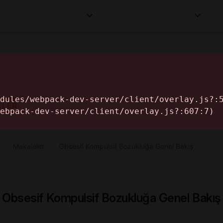
Kurumlar
Makaleler
Profesyoneller
Bilgi
İ
ELER
›
Makaleler
›
Obsesif Kompulsif Bozukluğa Genel Bakış
Obsesif Kompulsif Bozukluğa Genel Bakış