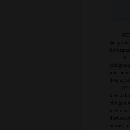
OKB
garip düş
bir uzman
Bu 
olduğunuz
unutmanız
döngü yar
OKB
biyolojik 
olduğumuz
mekanizm
düşüncele
olarak, t