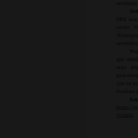
serotonin 
Ted
OKB sempt
vardır. P
(klomipr
seviyeleri
Psi
için olduk
veya düş
psikoterap
için en ya
bırakma y
Ka
https://w
2510675