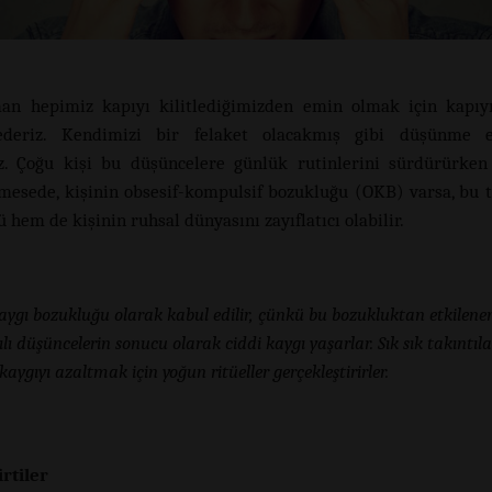
an hepimiz kapıyı kilitlediğimizden emin olmak için kapıyı
ederiz. Kendimizi bir felaket olacakmış gibi düşünme e
iz. Çoğu kişi bu düşüncelere günlük rutinlerini sürdürürken
esede, kişinin obsesif-kompulsif bozukluğu (OKB) varsa, bu t
hem de kişinin ruhsal dünyasını zayıflatıcı olabilir.
ygı bozukluğu olarak kabul edilir, çünkü bu bozukluktan etkilene
ılı düşüncelerin sonucu olarak ciddi kaygı yaşarlar. Sık sık takıntıla
 kaygıyı azaltmak için yoğun ritüeller gerçekleştirirler.
irtiler