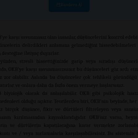
Randevu Al
’ye karşı savunmasız olan insanlar, düşüncelerini kontrol edebi
üncelerin delirdikleri anlamına gelmediğini hissedebilmeleri 
 desteğine ihtiyaç duyarlar.
yüzden, stresli hissettiğinizde garip veya sıradışı düşünce
da, OKB’ye karşı savunmasızsanız bu düşünceleri göz ardı et
 zor olabilir. Aslında bu düşünceler çok tehlikeli göründüğü i
atırlar ve onlara daha da fazla önem vermeye başlarsınız.
 biyolojik olarak da anlaşılabilir. OKB gibi psikolojik hasta
nedenleri olduğu açıktır. Teorilerden biri, OKB’nin beyinde, her
 birçok düşünce, fikir ve dürtüleri filtreleyen veya sansü
anın kırılmasından kaynaklandığıdır. OKB’niz varsa, beyni
rin ve dürtülerin kapatılacağına karar vermekte zorlanabi
akıntı ve / veya zorlamalarla karşılaşabilirsiniz. Bu sistemin 