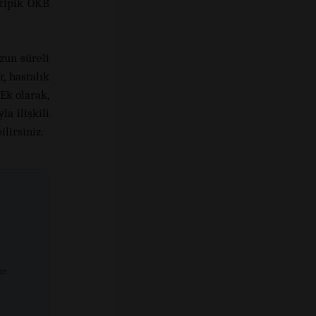
 tipik OKB
zun süreli
r, hastalık
Ek olarak,
a ilişkili
ilirsiniz.
ze