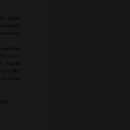
li ilaçlar
 Anafranil
serotonin
u azaltmak
ranış ve /
ek başına
ebilir. OKB
i ve maruz
-ocd-