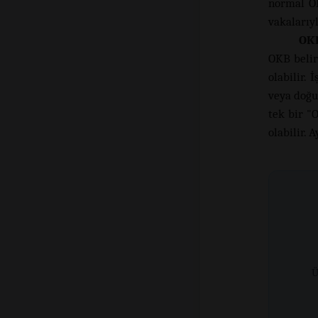
normal OK
vakalarıyl
OKB
OKB belir
olabilir. 
veya doğum
tek bir "
olabilir. 
Ü