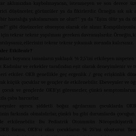
lar aklımızdan kaybolmayacan, istenmeyen ve son derece üz
rici düşünceler, görüntüler ya da fikirlerdir. Örneğin sık sık 
bir hastalığa yakalanırsam ne olur?" ya da "Eşim ölür ya da ö
m?" gibi düşünceler obsesyon olarak ele alınır. Kompülsiyonla
için tekrar tekrar yapılması gereken davranışlardır. Örneğin, 
ntılıysanız, ellerinizi tekrar tekrar yıkamak zorunda kalırsınız.
ler Etkilenir?
mları boyunca insanların yaklaşık % 2,5’ini etkileyen nispeten 
r. Kadınlar ve erkekler tarafından eşit olarak deneyimlenir ve t
leri etkiler. OKB genellikle geç ergenlik / genç erişkinlik dö
ncak küçük çocuklar ve gençler de etkilenebilir. Ebeveynler ve ö
e çocuk ve gençlerde OKB’yi göremezler, çünkü semptomların
azla çaba harcarlar.
veynler ayrıca şiddetli boğaz ağrılarının çocuklarda OKB 
ğinin farkında olmalıdırlar, çünkü bu gibi durumlarda çocuğun 
de etkilenebilir. Bu Pediatrik Otoimmün Nöropsikiyatrik
KB formu, OKB’si olan çocukların % 25’ini oluşturur. Yava