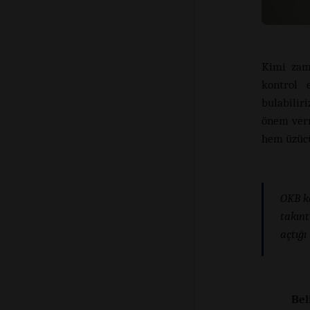
Kimi zam
kontrol 
bulabilir
önem verm
hem üzücü 
OKB ka
takınt
açtığı
Bel