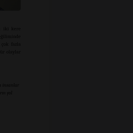
 iki kere
ğiliminde
 çok fazla
ür olaylar
n insanlar
rın yol