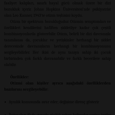
faaliyet kalıpları, sınırlı hayal gücü olmak üzere bir dizi
bozukluk içerir. Johns Hopkins Üniversitesi’nde psikiyatrist
olan Leo Kanner, 1943’te otizm teşhisini koydu.
Otizm bir spektrum bozukluğudur. Otizmin semptomları ve
özellikleri kendilerini hafiften şiddetliye kadar çok çeşitli
kombinasyonlarda gösterebilir. Otizm, belirli bir dizi davranışla
tanımlansa da, çocuklar ve yetişkinler herhangi bir şiddet
derecesinde davranışların herhangi bir kombinasyonunu
sergileyebilirler. Her ikisi de aynı tanıya sahip iki çocuk
birbirinden çok farklı davranabilir ve farklı becerilere sahip
olabilir.
Özellikler:
Otizmi olan kişiler ayrıca aşağıdaki özelliklerden
bazılarını sergileyebilir:
Aynılık konusunda ısrar eder; değişime direnç gösterir
İhtiyaçları ifade etmede güçlük çeker; kelimeler yerine jestler