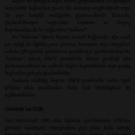
Küçük bir çocuğun beyni sürekli gelişmektedir. Bir çocuğun
beynindeki bağlantılar, çocuk bir davranış sergilediğinde veya
bir şeye karşılık verdiğinde, güçlenmektedir. Zamanla,
güçlendirilmeyen bağlantılar kaybolur ve ihtiyaç
duyulmadığında bu bağlantılar “budanır”.
Bu “budama” işlemi, beynin önemli bağlantılar için nasıl
yer açtığı ile ilgilidir, yani yürüme, konuşma veya duyguları
anlama gibi günlük eylemler ve yanıtlar için gerekli olanlar. Bu
“budama” işlemi, OSB’li çocuklarda olması gerektiği gibi
görünmemektedir bu nedenle bilgiler kaybedilebilir veya yanlış
bağlantılar yoluyla gönderilebilir.
Budama eksikliği, beynin OSB’li çocuklarda neden tipik
gelişimi olan çocuklardan daha hızlı büyüdüğünü de
açıklamaktadır.
Genetik ve OSB
Aile öyküsünde OSB olan kişilerin çocuklarında, OSB’nin
görülme olasılığının, olmayanlara göre daha fazla olduğu
bilinmektedir. Bu, genlerin OSB’nin bir nedeni olabileceğini