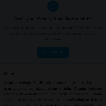
Profesyonel Destek Almak İster misiniz?
Ücretsiz ön görüşme ile uzmanlarımızla tanışın. Online, telefon veya
yüz yüze görüşme seçenekleriyle size en uygun şekilde destek
alabilirsiniz.
Randevu Al
Otizm
Otizm bozukluğu “klasik” otizm olarak düşünülen durumdur.
Aynı zamanda en şiddetli otizm türüdür. Otizmin belirtileri
arasında, birisinin otistik olduğunu söylendiğinde çoğu insanın
düşündüğü şeyler vardır. Bir çocuğun otizmli olduğuna dair ilk
ipuçlarından biri dil gelişimindeki gecikmedir. Çocuklar iki