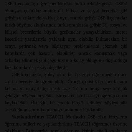
OSB’li çocuklar, diğer çocuklardan farklı şekilde gelişir. OSB’si
olmayan çocuklar, motor, dil, bilişsel ve sosyal beceriler gibi
gelişim alanlarında yaklaşık aynı oranda gelişir. OSB’li çocuklar,
farklı büyüme alanlarında farklı oranlarda gelişir. Dil, sosyal ve
bilişsel becerilerde büyük gecikmeler yaşayabilirken, motor
becerileri yaşıtlarıyla yaklaşık aynı olabilir. Bulmacaları bir
araya getirmek veya bilgisayar problemlerini çözmek gibi
konularda çok başarılı olabilirler, ancak konuşmak veya
arkadaş edinmek gibi çoğu insanın kolay olduğunu düşündüğü
bazı konularda pek iyi değillerdir.
OSB’li çocuklar, kolay olan bir beceriyi öğrenmeden önce
zor bir beceriyi de öğrenebilirler. Örneğin, otistik bir çocuk uzun
kelimeleri okuyabilir, ancak size “b” nin hangi sese karşılık
geldiğini söyleyemeyebilir. Bir çocuk, bir beceriyi öğrenip sonra
kaybedebilir. Örneğin, bir çocuk birçok kelimeyi söyleyebilir,
ancak daha sonra konuşmayı tamamen bırakabilir.
Yapılandırılmış TEACCH Methodu
OSB olan bireylerin
öğrenme stilleri ve yapılandırılmış TEACCH (öğretme) üzerine
odaklanır. Bağımsızlığı teşvik eder ve kişinin güçlü yanlarını