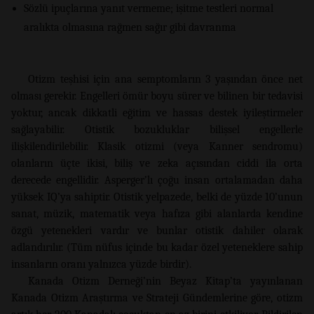
Sözlü ipuçlarına yanıt vermeme; işitme testleri normal
aralıkta olmasına rağmen sağır gibi davranma
Otizm teşhisi için ana semptomların 3 yaşından önce net
olması gerekir. Engelleri ömür boyu sürer ve bilinen bir tedavisi
yoktur, ancak dikkatli eğitim ve hassas destek iyileştirmeler
sağlayabilir. Otistik bozukluklar bilişsel engellerle
ilişkilendirilebilir. Klasik otizmi (veya Kanner sendromu)
olanların üçte ikisi, biliş ve zeka açısından ciddi ila orta
derecede engellidir. Asperger’lı çoğu insan ortalamadan daha
yüksek IQ’ya sahiptir. Otistik yelpazede, belki de yüzde 10’unun
sanat, müzik, matematik veya hafıza gibi alanlarda kendine
özgü yetenekleri vardır ve bunlar otistik dahiler olarak
adlandırılır. (Tüm nüfus içinde bu kadar özel yeteneklere sahip
insanların oranı yalnızca yüzde birdir).
Kanada Otizm Derneği’nin Beyaz Kitap’ta yayınlanan
Kanada Otizm Araştırma ve Strateji Gündemlerine göre, otizm