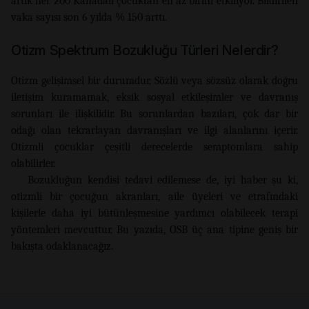
artık her 200 Kanadalı çocuktan en az birini etkiliyor. Bildirilen
vaka sayısı son 6 yılda % 150 arttı.
Otizm Spektrum Bozukluğu Türleri Nelerdir?
Otizm gelişimsel bir durumdur. Sözlü veya sözsüz olarak doğru
iletişim kuramamak, eksik sosyal etkileşimler ve davranış
sorunları ile ilişkilidir. Bu sorunlardan bazıları, çok dar bir
odağı olan tekrarlayan davranışları ve ilgi alanlarını içerir.
Otizmli çocuklar çeşitli derecelerde semptomlara sahip
olabilirler.
Bozukluğun kendisi tedavi edilemese de, iyi haber şu ki,
otizmli bir çocuğun akranları, aile üyeleri ve etrafındaki
kişilerle daha iyi bütünleşmesine yardımcı olabilecek terapi
yöntemleri mevcuttur. Bu yazıda, OSB üç ana tipine geniş bir
bakışta odaklanacağız.