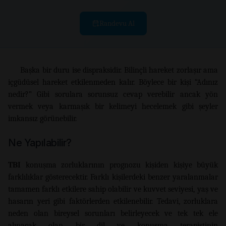
Randevu Al
Başka bir duru ise dispraksidir. Bilinçli hareket zorlaşır ama
içgüdüsel hareket etkilenmeden kalır. Böylece bir kişi “Adınız
nedir?” Gibi sorulara sorunsuz cevap verebilir ancak yön
vermek veya karmaşık bir kelimeyi hecelemek gibi şeyler
imkansız görünebilir.
Ne Yapılabilir?
TBI
konuşma zorluklarının prognozu kişiden kişiye büyük
farklılıklar gösterecektir. Farklı kişilerdeki benzer yaralanmalar
tamamen farklı etkilere sahip olabilir ve kuvvet seviyesi, yaş ve
hasarın yeri gibi faktörlerden etkilenebilir. Tedavi, zorluklara
neden olan bireysel sorunları belirleyecek ve tek tek ele
alınacak olan bir dil ve konuşma terapistinin