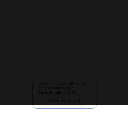
Deneyimimizi geliştirmek için
çerezler kullanıyoruz
Çerez Politikası
KVKK
Kabul Ediyorum