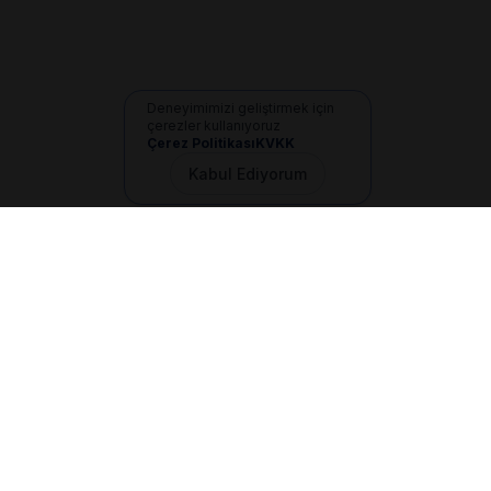
Deneyimimizi geliştirmek için
çerezler kullanıyoruz
Çerez Politikası
KVKK
Kabul Ediyorum
İletişim
+90 533 165 60 94
Mail
info@dilgem.com.tr
DİLGEM Genel Merkez
Pendik / İstanbul