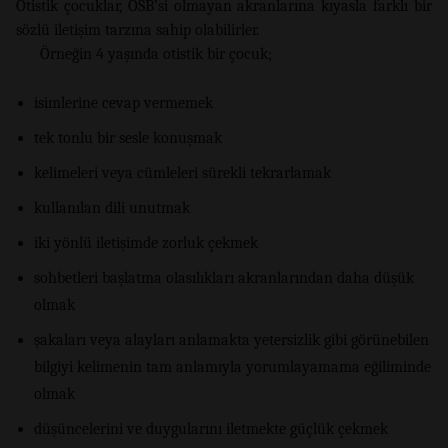
Otistik çocuklar, OSB’si olmayan akranlarına kıyasla farklı bir
sözlü iletişim tarzına sahip olabilirler.
Örneğin 4 yaşında otistik bir çocuk;
isimlerine cevap vermemek
tek tonlu bir sesle konuşmak
kelimeleri veya cümleleri sürekli tekrarlamak
kullanılan dili unutmak
iki yönlü iletişimde zorluk çekmek
sohbetleri başlatma olasılıkları akranlarından daha düşük
olmak
şakaları veya alayları anlamakta yetersizlik gibi görünebilen
bilgiyi kelimenin tam anlamıyla yorumlayamama eğiliminde
olmak
düşüncelerini ve duygularını iletmekte güçlük çekmek