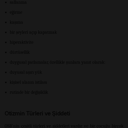
sallanma
eğirme
kaşıma
bir şeyleri açıp kapatmak
hiperaktivite
dürtüsellik
duygusal patlamalar, özellikle şunlara yanıt olarak:
duyusal aşırı yük
kişisel alanın istilası
rutinde bir değişiklik
Otizmin Türleri ve Şiddeti
OSB’nin çeşitli türleri ve şiddetleri vardır ve bir çocuğu birçok