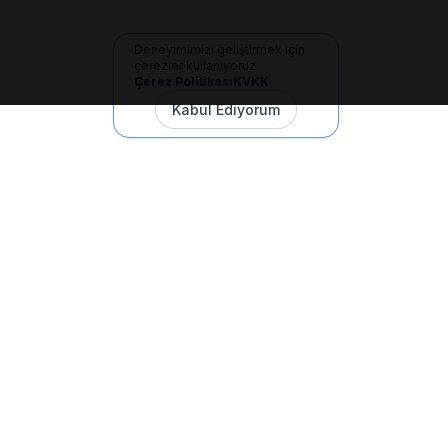
Deneyimimizi geliştirmek için
çerezler kullanıyoruz
Çerez Politikası
KVKK
Kabul Ediyorum
İletişim
+90 533 165 60 94
Mail
info@dilgem.com.tr
DİLGEM Genel Merkez
Pendik / İstanbul
Hızlı Linkler
Ana Sayfa
Makaleler