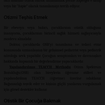
bazı insanlar otistik olarak tanımlamak yerine Asperger’e sahip
veya bir “Aspie” olarak tanımlamayı tercih ediyor.
Otizmi Teşhis Etmek
Bir ebeveyn veya bakıcı, çocuklarının otistik olduğuna
inanıyorsa, çocuklarının birincil sağlık hizmeti sağlayıcısıyla
randevu almalıdır.
Doktor, çocuklarda OSB’yi tanımlama ve tedavi etme
konusunda uzmanlaşmış bir gelişimsel pediatrist veya pediatrik
nöroloğa sevk yapabilir. Çocuğun semptomları ve davranışları
hakkında kapsamlı bir değerlendirme yapacaklardır.
Yapılandırılmış TEACCH Methodu
Otizm Spektrum
Bozukluğu(OSB) olan bireylerin öğrenme stilleri ve
yapılandırılmış TEACCH (öğretme) üzerine odaklanır.
Bağımsızlığı teşvik eder ve kişinin güçlü yanlarını vurgulamak
için görsel destekler kullanır.
Otistik Bir Çocuğa Bakmak