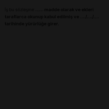
İş bu sözleşme
…… madde olarak ve ekleri
taraflarca okunup kabul edilmiş ve …./…./….
tarihinde yürürlüğe girer.