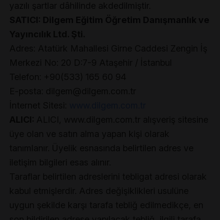
yazılı şartlar dâhilinde akdedilmiştir.
SATICI: Dilgem Eğitim Öğretim Danışmanlık ve
Yayıncılık Ltd. Şti.
Adres: Atatürk Mahallesi Girne Caddesi Zengin İş
Merkezi No: 20 D:7-9 Ataşehir / İstanbul
Telefon: +90(533) 165 60 94
E-posta: dilgem@dilgem.com.tr
İnternet Sitesi:
www.dilgem.com.tr
ALICI:
ALICI, www.dilgem.com.tr alışveriş sitesine
üye olan ve satın alma yapan kişi olarak
tanımlanır. Üyelik esnasında belirtilen adres ve
iletişim bilgileri esas alınır.
Taraflar belirtilen adreslerini tebligat adresi olarak
kabul etmişlerdir. Adres değişiklikleri usulüne
uygun şekilde karşı tarafa tebliğ edilmedikçe, en
son bildirilen adrese yapılacak tebliğ, ilgili tarafa