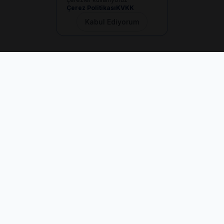
Çerez Politikası
KVKK
Kabul Ediyorum
İletişim
+90 533 165 60 94
Mail
info@dilgem.com.tr
DİLGEM Genel Merkez
Pendik / İstanbul
Hızlı Linkler
Ana Sayfa
Makaleler