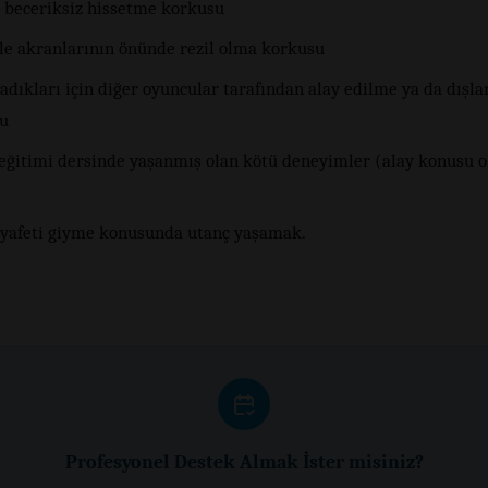
 beceriksiz hissetme korkusu
kle akranlarının önünde rezil olma korkusu
adıkları için diğer oyuncular tarafından alay edilme ya da dışl
u
eğitimi dersinde yaşanmış olan kötü deneyimler (alay konusu 
ıyafeti giyme konusunda utanç yaşamak.
Profesyonel Destek Almak İster misiniz?