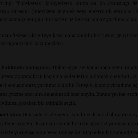
tirdiği “hareketsiz” faaliyetlerin miktarını da azaltmayı d
ran süresini (televizyon izlemek veya elektronik ekranları
nan zaman) her gün iki saatten az ile sınırlamak yardımcı olabil
ınızın fiziksel aktiviteye karşı daha olumlu bir tutum geliştirm
lacağınıza dair bazı ipuçları:
 hakkında konuşmak:
Onları egzersiz konusunda neyin rahatsı
 Egzersiz yapmaktan kaçınma nedenlerini anlamak önemlidir, çü
eri konuşmanıza yardımcı olabilir. Örneğin, kızınız vücudunu a
orsa, yüzme sporunu denemesini önermeyin. Bunun yerine, eşof
giyilmesi gereken bir etkinlik seçin.
del olun:
Onu sadece izlemeyin, kendiniz de aktif olun. Yüzmeye
, tenis oynayın. Kızınızın sizinle birlikte egzersiz yapması için
irlikte yürüyüşe çıkın veya ikinize de hitap eden bir spor eğiti