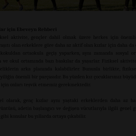
zlar için Ebeveyn Rehberi
iksel aktivite, gençler dahil olmak üzere herkes için önemli
yaşıtı olan erkeklere göre daha az aktif olan kızlar için daha da
lkokuldan ortaokula geçiş yaparken, aynı zamanda sosyal o
 ve okul ortamında bazı baskılar da yaşarlar. Fiziksel aktivit
eliklerin arka planında kalabilirler. Bununla birlikte, fizikse
iyiliğin önemli bir parçasıdır. Bu yüzden kız çocuklarımız büyüd
 için onları teşvik etmemiz gerekmektedir.
el olarak, genç kızlar aynı yaştaki erkeklerden daha az har
üntüsü, adetin başlangıcı ve değişen vücutlarıyla ilgili genel g
gibi konular bu yıllarda ortaya çıkabilir.