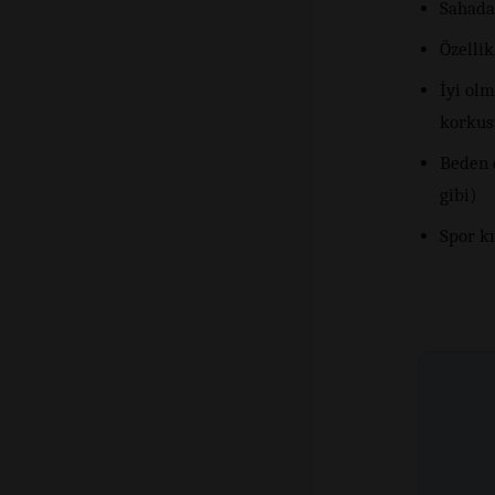
Sahada
Özelli
İyi olm
korkus
Beden 
gibi)
Spor k