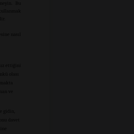
eneyin. Bu
 kullanmak
ir.
esine nasıl
z ettiğini
nkü olası
çmakta
man ve
 gidin,
 onu davet
mine