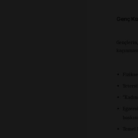
Genç Kız
Gençleri
kaçınması
Fiziks
Yetersi
“Kadın
Egzers
baskısı
Temel 