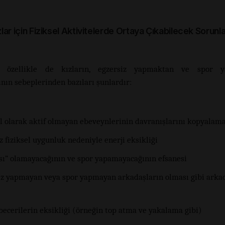
lar için Fiziksel Aktivitelerde Ortaya Çıkabilecek Sorunl
n, özellikle de kızların, egzersiz yapmaktan ve spor 
nın sebeplerinden bazıları şunlardır:
el olarak aktif olmayan ebeveynlerinin davranışlarını kopyalam
z fiziksel uygunluk nedeniyle enerji eksikliği
sı” olamayacağının ve spor yapamayacağının efsanesi
iz yapmayan veya spor yapmayan arkadaşların olması gibi arka
becerilerin eksikliği (örneğin top atma ve yakalama gibi)