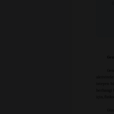
Ü
Gen
Gen
aktivitele
isteyen b
herhangi b
için, fizi
Gün