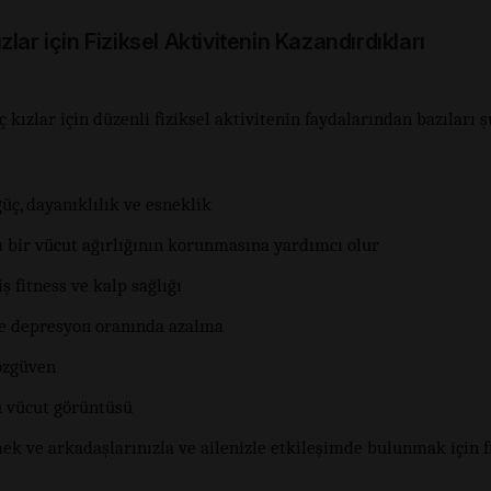
lar için Fiziksel Aktivitenin Kazandırdıkları
 kızlar için düzenli fiziksel aktivitenin faydalarından bazıları ş
üç, dayanıklılık ve esneklik
ı bir vücut ağırlığının korunmasına yardımcı olur
ş fitness ve kalp sağlığı
ve depresyon oranında azalma
özgüven
 vücut görüntüsü
k ve arkadaşlarınızla ve ailenizle etkileşimde bulunmak için fı