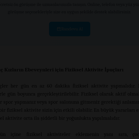
cretsiz ön görüşme ile uzmanlarımızla tanışın. Online, telefon veya yüz yü
görüşme seçenekleriyle size en uygun şekilde destek alabilirsiniz.
Randevu Al
ç Kızların Ebeveynleri için Fiziksel Aktivite İpuçları
çler her gün en az 60 dakika fiziksel aktivite yapmalıdır. B
rle gün boyunca gerçekleştirilebilir. Fiziksel olarak aktif olma
ir spor yapmanız veya spor salonuna gitmeniz gerektiği anlamı
ir fiziksel aktivite sizin için etkili olabilir. En büyük yararları
ksel aktivite orta ila şiddetli bir yoğunlukta yapılmalıdır.
ün içine fiziksel aktiviteler eklemenin yanı sıra, ço