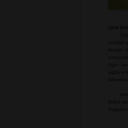
Aktif Kı
Fiz
özellikle 
Gençler i
ortamında
diğer önc
sağlık ve 
kalmaları
Gen
Beden gör
duyguları 