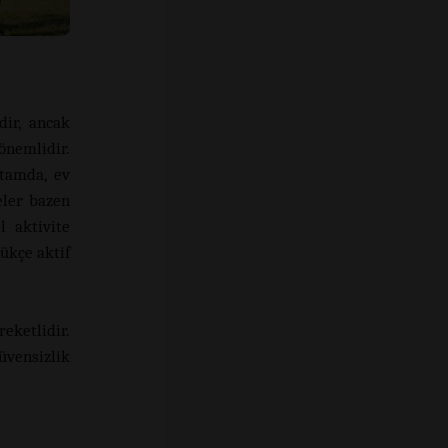
dir, ancak
 önemlidir.
rtamda, ev
eler bazen
l aktivite
ükçe aktif
eketlidir.
üvensizlik