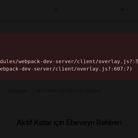
Kurumlar
Makaleler
Profesyoneller
Bilgi
İ
ELER
›
Makaleler
›
Aktif Kızlar için Ebeveyn Rehberi
Aktif Kızlar için Ebeveyn Rehberi