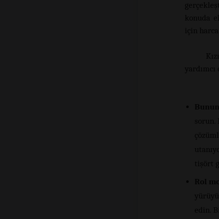
gerçekleş
konuda ek
için harca
Kız
yardımcı o
Bunun
sorun.
çözüml
utanıy
tişört 
Rol mo
yürüyün
edin. B