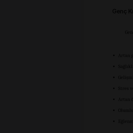
Genç Kız
Genç
Artan g
Sağlıkl
Gelişmi
Stres 
Artan 
Olumlu
Eğlenme