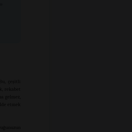
ze
u, çeşitli
k, rekabet
na gelmez,
 elde etmek
cuğunuzun