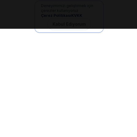
Deneyimimizi geliştirmek için
çerezler kullanıyoruz
Çerez Politikası
KVKK
Kabul Ediyorum
İletişim
+90 533 165 60 94
Mail
info@dilgem.com.tr
DİLGEM Genel Merkez
Pendik / İstanbul
Hızlı Linkler
Ana Sayfa
Makaleler