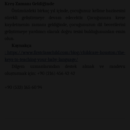
Kreş Zamanı Geldiğinde
Önümüzdeki birkaç yıl içinde, çocuğunuz kelime hazinesini
sürekli geliştirmeye devam edecektir. Çocuğunuzu kreşe
kaydetmenin zamanı geldiğinde, çocuğunuzun dil becerilerini
geliştirmeye yardımcı olacak doğru tesisi bulduğunuzdan emin
olun.
Kaynakça
: https://www.firstclasschild.com/blog/childcare-houston/the-
keys-to-teaching-your-baby-language/
Dilgem uzmanlarından destek almak ve randevu
oluşturmak için: +90 (216) 456 42 42
+90 (533) 165 60 94