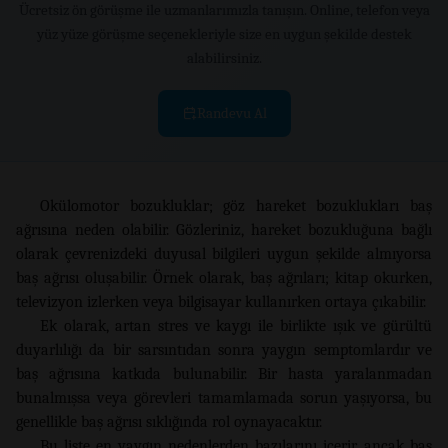
Ücretsiz ön görüşme ile uzmanlarımızla tanışın. Online, telefon veya
yüz yüze görüşme seçenekleriyle size en uygun şekilde destek
alabilirsiniz.
Randevu Al
Okülomotor bozukluklar; göz hareket bozuklukları baş
ağrısına neden olabilir. Gözleriniz, hareket bozukluğuna bağlı
olarak çevrenizdeki duyusal bilgileri uygun şekilde almıyorsa
baş ağrısı oluşabilir. Örnek olarak, baş ağrıları; kitap okurken,
televizyon izlerken veya bilgisayar kullanırken ortaya çıkabilir.
Ek olarak, artan stres ve kaygı ile birlikte ışık ve gürültü
duyarlılığı da bir sarsıntıdan sonra yaygın semptomlardır ve
baş ağrısına katkıda bulunabilir. Bir hasta yaralanmadan
bunalmışsa veya görevleri tamamlamada sorun yaşıyorsa, bu
genellikle baş ağrısı sıklığında rol oynayacaktır.
Bu liste en yaygın nedenlerden bazılarını içerir, ancak baş