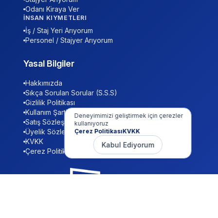
Odanı Kiraya Ver
İNSAN KIYMETLERI
İş / Staj Yeri Arıyorum
Personel / Stajyer Arıyorum
Yasal Bilgiler
Hakkımızda
Sıkça Sorulan Sorular (S.S.S)
Gizlilik Politikası
Kullanım Şartları
Deneyimimizi geliştirmek için çerezler
Satış Sözleşmesi
kullanıyoruz
Üyelik Sözleşmesi
Çerez Politikası
KVKK
KVKK
Kabul Ediyorum
Çerez Politikası
DİLGEM Eğitim Öğretim Danışmanlık ve