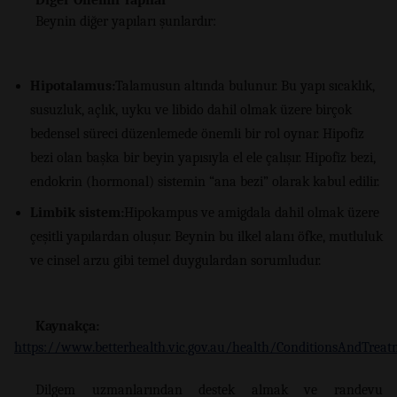
Beynin diğer yapıları şunlardır:
Hipotalamus:
Talamusun altında bulunur. Bu yapı sıcaklık,
susuzluk, açlık, uyku ve libido dahil olmak üzere birçok
bedensel süreci düzenlemede önemli bir rol oynar. Hipofiz
bezi olan başka bir beyin yapısıyla el ele çalışır. Hipofiz bezi,
endokrin (hormonal) sistemin “ana bezi” olarak kabul edilir.
Limbik sistem:
Hipokampus ve amigdala dahil olmak üzere
çeşitli yapılardan oluşur. Beynin bu ilkel alanı öfke, mutluluk
ve cinsel arzu gibi temel duygulardan sorumludur.
Kaynakça:
https://www.betterhealth.vic.gov.au/health/ConditionsAndTreat
Dilgem uzmanlarından destek almak ve randevu