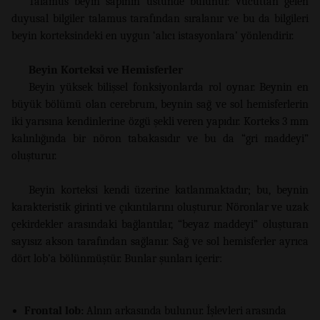
Talamus beyin sapının üstünde bulunur. Vücuttan gelen
duyusal bilgiler talamus tarafından sıralanır ve bu da bilgileri
beyin korteksindeki en uygun ‘alıcı istasyonlara’ yönlendirir.
Beyin Korteksi ve Hemisferler
Beyin yüksek bilişsel fonksiyonlarda rol oynar. Beynin en
büyük bölümü olan cerebrum, beynin sağ ve sol hemisferlerin
iki yarısına kendinlerine özgü şekli veren yapıdır. Korteks 3 mm
kalınlığında bir nöron tabakasıdır ve bu da “gri maddeyi”
oluşturur.
Beyin korteksi kendi üzerine katlanmaktadır; bu, beynin
karakteristik girinti ve çıkıntılarını oluşturur. Nöronlar ve uzak
çekirdekler arasındaki bağlantılar, “beyaz maddeyi” oluşturan
sayısız akson tarafından sağlanır. Sağ ve sol hemisferler ayrıca
dört lob’a bölünmüştür. Bunlar şunları içerir:
Frontal lob:
Alnın arkasında bulunur. İşlevleri arasında