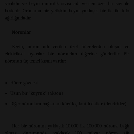
sarılıdır ve beyin omurilik sıvısı adı verilen özel bir sıvı ile
beslenir. Ortalama bir yetişkin beyni yaklaşık bir ila iki kilo
ağırlığındadır.
Nöronlar
Beyin, nöron adı verilen özel hücrelerden oluşur ve
elektriksel uyarılar bir nörondan diğerine gönderilir. Bir
nöronun üç temel kısmı vardır:
Hücre gövdesi
Uzun bir “kuyruk” (akson)
Diğer nöronlara bağlanan küçük çıkıntılı dallar (dendritler)
Her bir nöronun yaklaşık 10.000 ila 100.000 nörona bağlı
olması durumunda, yaklaşık 100 milyar nöron ağı