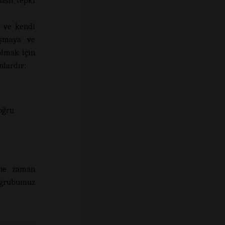
asıl tepki
e ve kendi
ışmaya ve
olmak için
nlardır:
oğru
 ne zaman
ç grubumuz