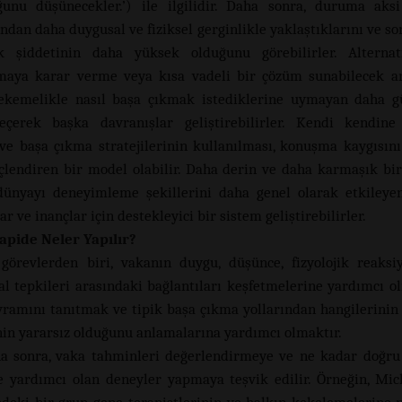
unu düşünecekler.’) ile ilgilidir. Daha sonra, duruma aks
ndan daha duygusal ve fiziksel gerginlikle yaklaştıklarını ve so
k şiddetinin daha yüksek olduğunu görebilirler. Alternati
aya karar verme veya kısa vadeli bir çözüm sunabilecek a
ekemelikle nasıl başa çıkmak istediklerine uymayan daha gü
eçerek başka davranışlar geliştirebilirler. Kendi kendin
ve başa çıkma stratejilerinin kullanılması, konuşma kaygısın
çlendiren bir model olabilir. Daha derin ve daha karmaşık bir
dünyayı deneyimleme şekillerini daha genel olarak etkiley
r ve inançlar için destekleyici bir sistem geliştirebilirler.
apide Neler Yapılır?
 görevlerden biri, vakanın duygu, düşünce, fizyolojik reaksi
al tepkileri arasındaki bağlantıları keşfetmelerine yardımcı ol
ramını tanıtmak ve tipik başa çıkma yollarından hangilerinin 
nin yararsız olduğunu anlamalarına yardımcı olmaktır.
a sonra, vaka tahminleri değerlendirmeye ve ne kadar doğru
 yardımcı olan deneyler yapmaya teşvik edilir. Örneğin, Mic