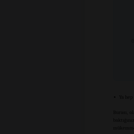
Ü
Ya hep
Burası, o
baktığınız
mükemmel 