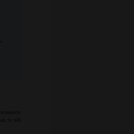
ze
terimlerle
mak, % 100