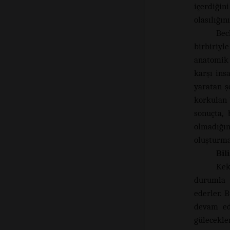
içerdiği
olasılığın
Bec
birbiriyl
anatomik 
karşı ins
yaratan ş
korkulan 
sonuçta, 
olmadığın
oluşturma 
Bil
Kek
durumla 
ederler. 
devam ede
gülecekler