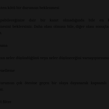
kten kötü bir durumun beklenmesi
pabileceğinize dair bir kanıt olmadığında bile en k
mesini beklersiniz. Daha olası olmasa bile, diğer olası sonuçla
z.
kuma
nın neler düşündüğünü veya neler düşüneceğini varsayıyorsunu
genelleme
urumun çok ötesine geçen bir olaya dayanarak kapsamlı 
ız.
l filtre