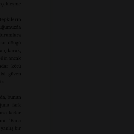
rçekleşme
tepkilerin
lduğumuzda
 durumlara
ısır döngü
a çıkarak,
lir, ancak
kadar kötü
Kişi güven
r.
nda, bunun
ğunu fark
suza kadar
ani: ‘Bana
 yanlış bir