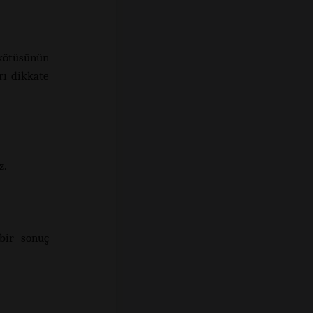
ötüsünün
rı dikkate
z.
bir sonuç