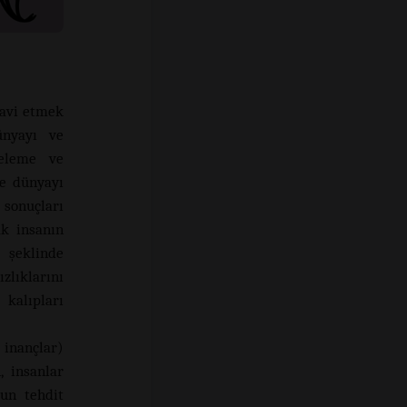
davi etmek
dünyayı ve
releme ve
e dünyayı
 sonuçları
ak insanın
 şeklinde
zlıklarını
alıpları
 inançlar)
, insanlar
mun tehdit