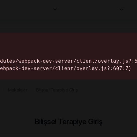
Kurumlar
Makaleler
Profesyoneller
Bilgi
İ
ELER
›
Makaleler
›
Bilişsel Terapiye Giriş
Bilişsel Terapiye Giriş