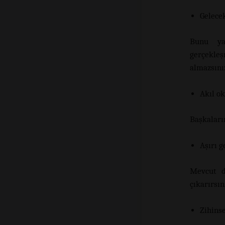
Gelece
Bunu ya
gerçekleş
almazsını
Akıl o
Başkaları
Aşırı 
Mevcut d
çıkarırsın
Zihinse