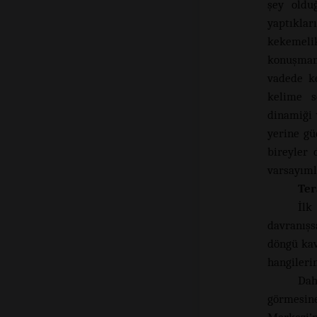
şey olduğ
yaptıkları
kekemeli
konuşmam
vadede k
kelime s
dinamiği 
yerine gü
bireyler 
varsayımla
Ter
İlk
davranışs
döngü kav
hangileri
Dah
görmesine