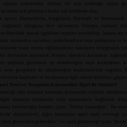
ni tahmin etmeleridir. Dahası, bir kişi korktuğu olayın ge
ı ne kadar çok görürse, o kadar çok tehlikede olur.
k ayrıca düşüncelerin, duyguların, fizyolojik ve davranışsal 
e bağlantılı olduğunu ileri sürmüştür. Örneğin, endişeli o
ve fizyolojik olarak içgüdüsel tepkiler verebiliriz. Dahası, zor
anlar istemeden sorunları şiddetlendiren veya pekiştiren ve k
ekillerde yanıt verme eğilimindedir. Anksiyete örneğinden yol
bir durumdan kaçınmak, bireyin ‘ahenksiz kalmasını’ sağlayabi
bir şeylerin gerçekten iyi olabileceğini veya korktukları 
ı veya gerçekten de olabileceğini keşfetmelerini engeller. 
fırsatını kaybeder ve bu durumla ilgili olarak korkuları güçleni
işsel Teori ve Terapinin Kekemelikle İlgisi Ne Olabilir?
emeliği olan insanlar konuşma konusunda endişeli oldukları
ilgili olumsuz düşünceler veya tahminlerle bağlantılı oldu
Bunlar, kekemeliğin kendisi (yani: ‘Takılıp kalacağım’; ‘Bu son
cek’ düşünceleri), diğer insanların nasıl tepki vereceği (y
, beni görmezden gelecekler.’) ve nasıl görüneceği (yani: ‘Bende