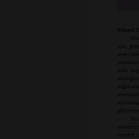
Bilişsel 
Bil
için geli
deneyiml
yorumlam
daha öngö
atladığım
doğasınd
sistemati
açıklam
geliştirme
Yan
insanları
endişeli 