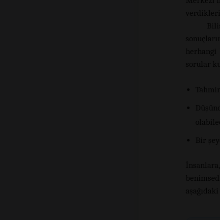
Merkezi’n
verdikleri
Bil
sonuçlar
herhangi 
sorular ku
Tahmin
Düşünd
olabile
Bir şe
İnsanlar
benimsedi
aşağıdaki