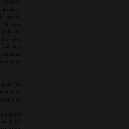
i takdirde
nuç olarak
f olarak,
ncak uzun
venli bir
e konuşma
ı azaltmak
 seviyede,
en olumsuz
yonları ve
mak, kısır
yararlı ve
 olduğunu
hael Palin