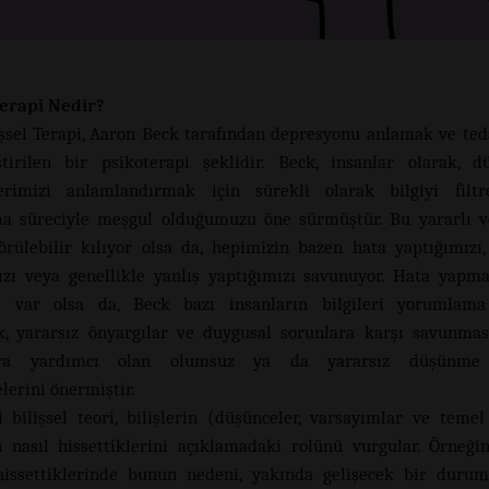
Terapi Nedir?
işsel Terapi, Aaron Beck tarafından depresyonu anlamak ve te
ştirilen bir psikoterapi şeklidir. Beck, insanlar olarak, 
erimizi anlamlandırmak için sürekli olarak bilgiyi filt
a süreciyle meşgul olduğumuzu öne sürmüştür. Bu yararlı v
rülebilir kılıyor olsa da, hepimizin bazen hata yaptığımızı,
ızı veya genellikle yanlış yaptığımızı savunuyor. Hata yapm
a var olsa da, Beck bazı insanların bilgileri yorumlama
k, yararsız önyargılar ve duygusal sorunlara karşı savunması
aya yardımcı olan olumsuz ya da yararsız düşünme k
lerini önermiştir.
i bilişsel teori, bilişlerin (düşünceler, varsayımlar ve temel
n nasıl hissettiklerini açıklamadaki rolünü vurgular. Örneğin
hissettiklerinde bunun nedeni, yakında gelişecek bir duru