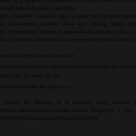
deki bir grup genç, terapistlerinin ve halkın kekelemelerine n
ni fark ederek, bu deneye katıldılar.
işsel terapistler, vakaların diğer perspektifleri keşfetmelerin
ına ulaşmalarına yardımcı olmak için, işbirliği içinde çal
bir tartışma veya yönerge duygusundan kaçınmaya yardımcı 
llanır. Vakaları kendilerine sormaya teşvik ettiğimiz sorular şu
imi destekleyen kanıtlar nelerdir?
üğüm şeyin tamamen doğru olmadığına veya başka bir şeyin d
ceğine dair bir kanıt var mı?
ye bakmanın başka bir yolu var mı?
a, yararsız bir düşünme ya da düşünme tuzağı modelini
klerini anlamalarında yardımcı olunur. Terapistler ve gen
 faktörlerden bazılarını gözden geçirmişlerdir: