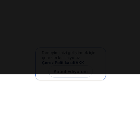
Deneyimimizi geliştirmek için
çerezler kullanıyoruz
Çerez Politikası
KVKK
Kabul Ediyorum
İletişim
+90 533 165 60 94
Mail
info@dilgem.com.tr
DİLGEM Genel Merkez