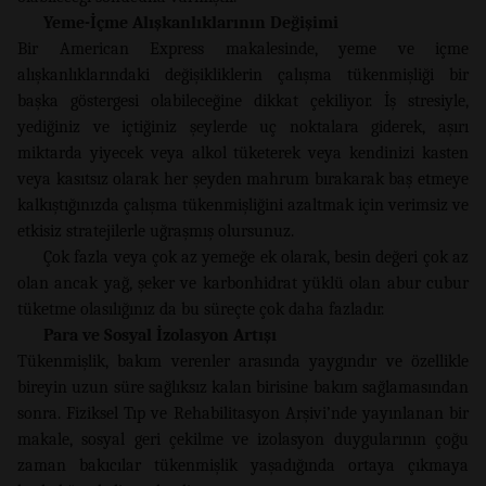
Yeme-İçme Alışkanlıklarının Değişimi
Bir American Express makalesinde, yeme ve içme
alışkanlıklarındaki değişikliklerin çalışma tükenmişliği bir
başka göstergesi olabileceğine dikkat çekiliyor. İş stresiyle,
yediğiniz ve içtiğiniz şeylerde uç noktalara giderek, aşırı
miktarda yiyecek veya alkol tüketerek veya kendinizi kasten
veya kasıtsız olarak her şeyden mahrum bırakarak baş etmeye
kalkıştığınızda çalışma tükenmişliğini azaltmak için verimsiz ve
etkisiz stratejilerle uğraşmış olursunuz.
Çok fazla veya çok az yemeğe ek olarak, besin değeri çok az
olan ancak yağ, şeker ve karbonhidrat yüklü olan abur cubur
tüketme olasılığınız da bu süreçte çok daha fazladır.
Para ve Sosyal İzolasyon Artışı
Tükenmişlik, bakım verenler arasında yaygındır ve özellikle
bireyin uzun süre sağlıksız kalan birisine bakım sağlamasından
sonra. Fiziksel Tıp ve Rehabilitasyon Arşivi’nde yayınlanan bir
makale, sosyal geri çekilme ve izolasyon duygularının çoğu
zaman bakıcılar tükenmişlik yaşadığında ortaya çıkmaya