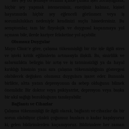
Her şey bu şemsiye terimin içinde çünkü işler zorlaştığında,
hiçbir şey yapmak istemezsiniz, enerjiniz kalmaz, kişisel
hayatınızda hiçbir şey eğlenceli görünmez veya iş
sorumlulukları nedeniyle kendinizi suçlu hissedersiniz. Bu
semptomlar, tam bir fizyolojik ve duygusal kapanmaya yol
açmasa bile, ilerde kariyer felaketine yol açabilir.
Olumsuz Duygular
Mayo Clinic’e göre, çalışma tükenmişliği bir tür işle ilgili stres
ve işteki kritik eğilimlerin artmasıyla ilişkili. Bu, sinirlilik ve
sabırsızlıkta belirgin bir artış ve iş tatminsizliği ya da hayal
kırıklığı hissinin yanı sıra çalışma tükenmişliğinin göstergesi
olabilecek değişken olumsuz duygulara işaret eder. Bununla
birlikte, altta yatan depresyonun da sebep olduğunu bilmek
önemlidir. Bir doktor veya psikiyatrist, depresyon veya başka
bir akıl sağlığı bozukluğunu tanılayabilir.
Bağlantı ve Cihazlar
Çalışma tükenmişliği ile ilgili olarak, bağlantı ve cihazlar da bir
sorun olabiliyor çünkü çoğumuz bunlara o kadar kapılıyoruz
ki, gelen bildirimlerden kaçamıyoruz. Bildirimlere her zaman