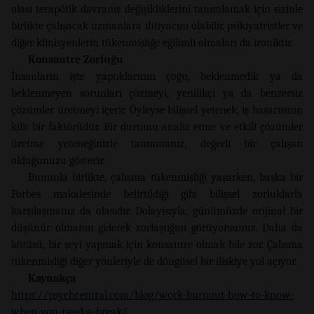
olası terapötik davranış değişikliklerini tanımlamak için sizinle
birlikte çalışacak uzmanlara ihtiyacını olabilir. psikiyatristler ve
diğer klinisyenlerin tükenmişliğe eğilimli olmaları da ironiktir.
Konsantre Zorluğu
İnsanların işte yaptıklarının çoğu, beklenmedik ya da
beklenmeyen sorunları çözmeyi, yenilikçi ya da benzersiz
çözümler üretmeyi içerir. Öyleyse bilişsel yetenek, iş başarısının
kilit bir faktörüdür. Bir durumu analiz etme ve etkili çözümler
üretme yeteneğinizle tanınmanız, değerli bir çalışan
olduğunuzu gösterir.
Bununla birlikte, çalışma tükenmişliği yaşarken, başka bir
Forbes makalesinde belirtildiği gibi bilişsel zorluklarla
karşılaşmanız da olasıdır. Dolayısıyla, günümüzde orijinal bir
düşünür olmanın giderek zorlaştığını görüyorsunuz. Daha da
kötüsü, bir şeyi yapmak için konsantre olmak bile zor. Çalışma
tükenmişliği diğer yönleriyle de döngüsel bir ilişkiye yol açıyor.
Kaynakça
https://psychcentral.com/blog/work-burnout-how-to-know-
when-you-need-a-break/