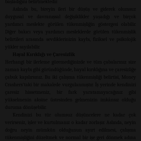
başladığını belirtmektedir.
Aslında bu, bireyin ileri bir düşüş ve giderek olumsuz
duygusal ve davranışsal değişiklikler yaşadığı ve birçok
yardımcı meslekte görülen tükenmişliğin göstergesi olabilir.
Diğer bakıcı veya yardımcı mesleklerde görülen tükenmişlik
belirtileri arasında sevdiklerinizin kaybı, fiziksel ve psikolojik
yükler sayılabilir.
Hayal Kırıklığı ve Çaresizlik
Herhangi bir ilerleme göremediğinizde ve tüm çabalarınız size
zaman kaybı gibi göründüğünde, hayal kırıklığına ve çaresizliğe
çabuk kapılırsınız. Bu iki çalışma tükenmişliği belirtisi, Money
Crashers’taki bir makalede vurgulanmıştır. İş yerinde kendinizi
çaresiz hissetmeniz, bir fark yaratamayacağınız gibi
yükselmenin aksine üstesinden gelmenizin imkânsız olduğu
duruma dönüşebilir.
Kendinizi bu tür olumsuz düşüncelere ne kadar çok
verirseniz, işler ve kurtulmanız o kadar zorlaşır. Aslında, neyin
doğru neyin mümkün olduğunun ayırt edilmesi, çalışma
tükenmişliğini düzeltmek ve normal bir işe geri dönmek adına