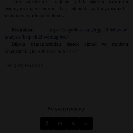
Tüm çabalarınıza rağmen yatak ıslatma sorununu
aşamıyorsanız ve bununla başa çıkmakta zorlanıyorsanız bir
uzmandan yardım alabilirsiniz.
Kaynakça:
https://nspt4kids.com/applied-behavior-
analysis/help-child-wetting-bed/
Dilgem uzmanlarından destek almak ve randevu
oluşturmak için: +90 (216) 456 42 42
+90 (533) 165 60 94
Bu yazıyı paylaş: