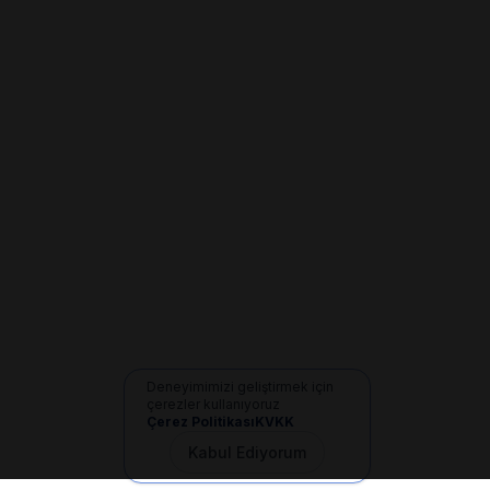
Deneyimimizi geliştirmek için
çerezler kullanıyoruz
Çerez Politikası
KVKK
Kabul Ediyorum