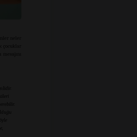
nler neler
k çocuklar
u mesajını
lidir.
ileri
rebilir.
olduğu
öyle
e,