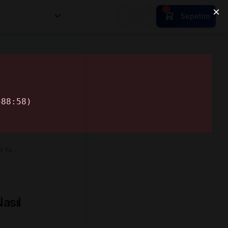
nsan Kıymetleri
Sepetim
l Ya…
asıl