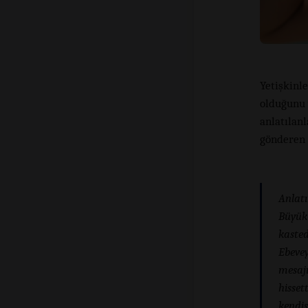
Yetişkinle
olduğunu 
anlatılan
gönderen 
Anlatı
Büyük 
kasted
Ebevey
mesajı
hisset
kendis