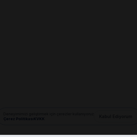
Deneyimimizi geliştirmek için çerezler kullanıyoruz
Kabul Ediyorum
Çerez Politikası
KVKK