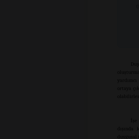
Ü
Duy
oluşturm
yardımcı 
ortaya çı
olabilirler
İşe
dışında 
duygusal t