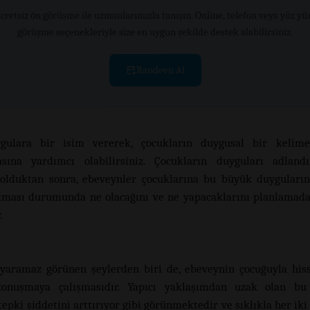
cretsiz ön görüşme ile uzmanlarımızla tanışın. Online, telefon veya yüz yü
görüşme seçenekleriyle size en uygun şekilde destek alabilirsiniz.
Randevu Al
gulara bir isim vererek, çocukların duygusal bir kelime
asına yardımcı olabilirsiniz. Çocukların duyguları adlandı
olduktan sonra, ebeveynler çocuklarına bu büyük duyguları
kması durumunda ne olacağını ve ne yapacaklarını planlamad
.
 yaramaz görünen şeylerden biri de, ebeveynin çocuğuyla hiss
konuşmaya çalışmasıdır. Yapıcı yaklaşımdan uzak olan b
epki şiddetini arttırıyor gibi görünmektedir ve sıklıkla her iki