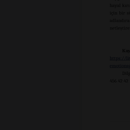
hayal kır
için bir 
adlandıra
netleştire
Ka
https://l
emotions
Dil
456 42 42
+9