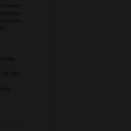
kin olması
 duyguları
eceklerini
ler.
ith-big-
 +90 (216)
94