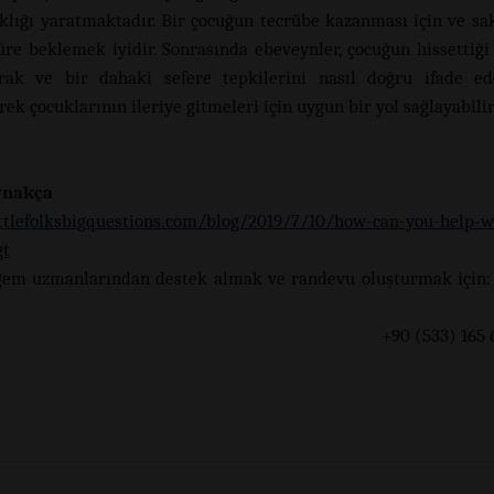
ıklığı yaratmaktadır. Bir çocuğun tecrübe kazanması için ve sa
süre beklemek iyidir. Sonrasında ebeveynler, çocuğun hissettiği
rak ve bir dahaki sefere tepkilerini nasıl doğru ifade ed
rek çocuklarının ileriye gitmeleri için uygun bir yol sağlayabilir
ynakça
ittlefolksbigquestions.com/blog/2019/7/10/how-can-you-help-w
gt
gem uzmanlarından destek almak ve randevu oluşturmak için:
0 (533) 165 60 