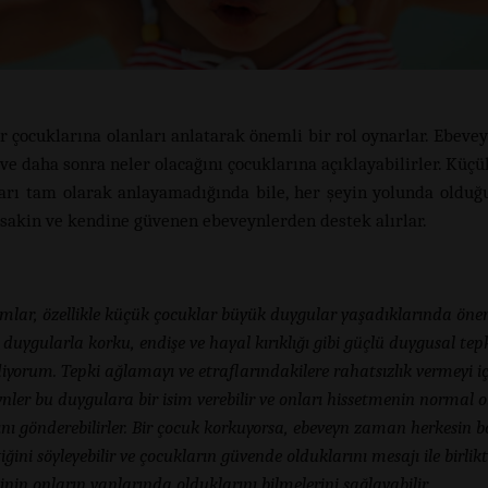
r çocuklarına olanları anlatarak önemli bir rol oynarlar. Ebevey
ve daha sonra neler olacağını çocuklarına açıklayabilirler. Küçü
ları tam olarak anlayamadığında bile, her şeyin yolunda olduğ
sakin ve kendine güvenen ebeveynlerden destek alırlar.
mlar, özellikle küçük çocuklar büyük duygular yaşadıklarında önem
duygularla korku, endişe ve hayal kırıklığı gibi güçlü duygusal tepk
iyorum. Tepki ağlamayı ve etraflarındakilere rahatsızlık vermeyi içe
nler bu duygulara bir isim verebilir ve onları hissetmenin normal 
nı gönderebilirler. Bir çocuk korkuyorsa, ebeveyn zaman herkesin b
tiğini söyleyebilir ve çocukların güvende olduklarını mesajı ile birlikt
inin onların yanlarında olduklarını bilmelerini sağlayabilir.