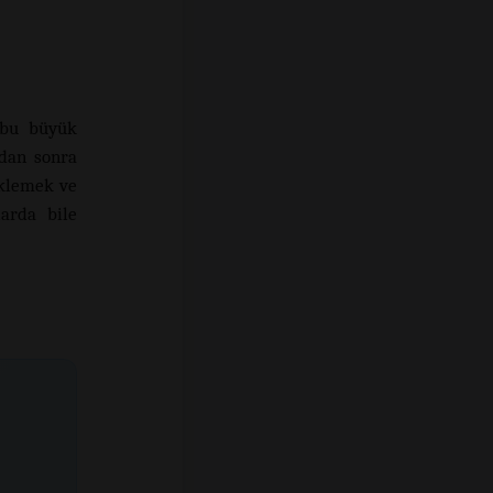
 bu büyük
ydan sonra
eklemek ve
arda bile