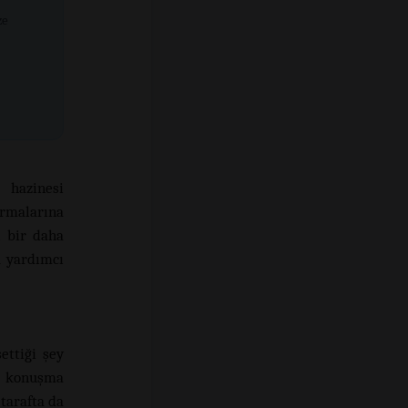
ze
 hazinesi
rmalarına
n bir daha
a yardımcı
ettiği şey
u konuşma
 tarafta da