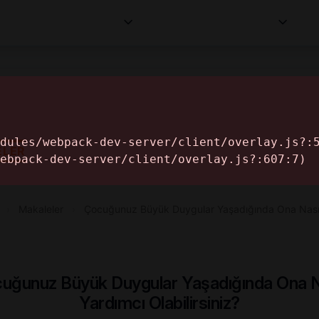
Kurumlar
Makaleler
Profesyoneller
Bilgi
İ
ELER
›
Makaleler
›
Çocuğunuz Büyük Duygular Yaşadığında Ona Nası
uğunuz Büyük Duygular Yaşadığında Ona N
Yardımcı Olabilirsiniz?