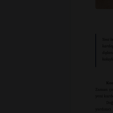
Yeni b
kardeş
dışlan
kolayl
Kon
Zaman çoc
yeni kard
Doğ
yardımcı 