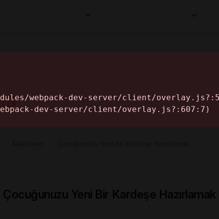
Kurumlar
Makaleler
Profesyoneller
Bilgi
İ
ELER
›
Makaleler
›
Çocuğunuzu Yeni Bir Kardeşe Hazırlamak
Çocuğunuzu Yeni Bir Kardeşe Hazırlamak