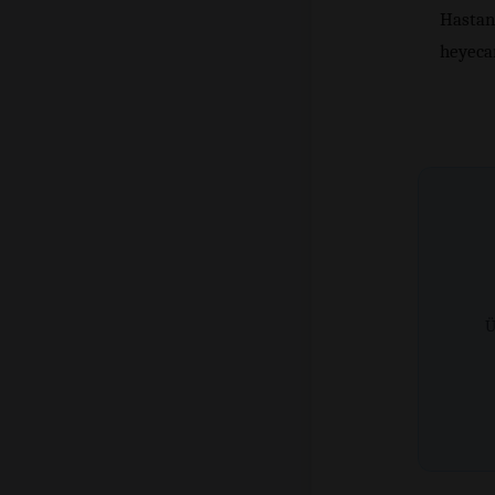
Hastan
heyecan
Ü