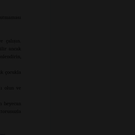
 tutmaması
 çalışın.
ilir ancak
lendirin,
k çocukla
lı olun ve
un heyecan
oktorunuzla
new-