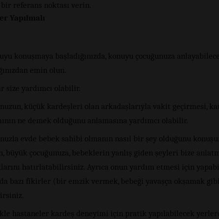
 bir referans noktası verin.
er Yapılmalı
uyu konuşmaya başladığınızda, konuyu çocuğunuza anlayabilece
ığınızdan emin olun.
r size yardımcı olabilir.
nuzun, küçük kardeşleri olan arkadaşlarıyla vakit geçirmesi, ka
ının ne demek olduğunu anlamasına yardımcı olabilir.
nuzla evde bebek sahibi olmanın nasıl bir şey olduğunu konuşu
, büyük çocuğunuza, bebeklerin yanlış giden şeyleri bize anlat
larını hatırlatabilirsiniz. Ayrıca onun yardım etmesi için yapab
da bazı fikirler (bir emzik vermek, bebeği yavaşça okşamak gib
irsiniz.
kle hastaneler kardeş deneyimi için pratik yapılabilecek yerlerd