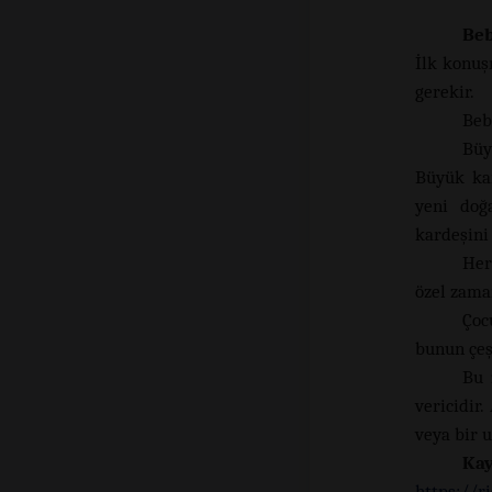
Beb
İlk konuş
gerekir.
Beb
Büy
Büyük kar
yeni doğ
kardeşini 
Her
özel zama
Çoc
bunun çeşi
Bu 
vericidir.
veya bir 
Ka
https://r