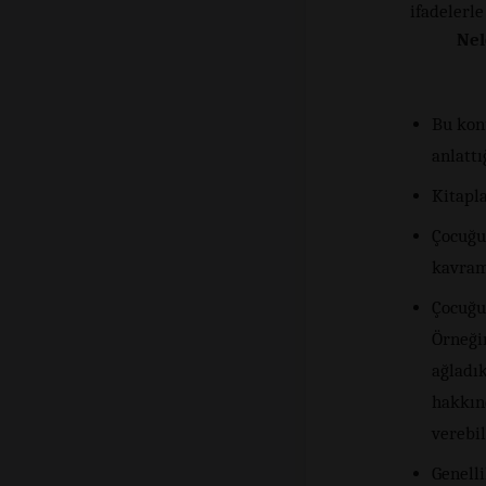
ifadelerle
Nel
Bu kon
anlatt
Kitapla
Çocuğu
kavram
Çocuğu
Örneğin
ağladık
hakkın
verebil
Genelli