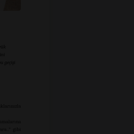
yük
ini
u geçişi
klarınızla
amalarına
ra..” gibi