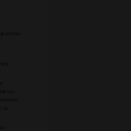
ği şekilde
rdeş
n.
mak için
ilecekleri
i) de
ir.