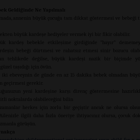
ek Geldiğinde Ne Yapılmalı
mada, annenin büyük çocuğa tam dikkat göstermesi ve bebeği
ekten büyük kardeşe hediyeler vermek iyi bir fikir olabilir.
ük kardeş bebekle etkileşime girdiğinde “hayır” dememeye
deşin bebeği dürtmesi ve rahatsız etmesi sinir bozucu olab
an tehlikede değilse, büyük kardeşi nazik bir biçimde yön
güzel taşıdığı için övün.
 iki ebeveynin de günde en az 15 dakika bebek olmadan büyü
n geçirmesi gerekir.
uğunuzun yeni kardeşine karşı direnç göstermesine hazırlık
tli noktalarda olabileceğini bilin
zamanlar herkes için zorlu bir geçiştir ancak ne olursa ols
 Ailenizle ilgili daha fazla öneriye ihtiyacınız olursa, çocuk d
uzmanla görüşün.
ynakça
iseandshine.childrensnational.org/preparing-your-child-for-a-