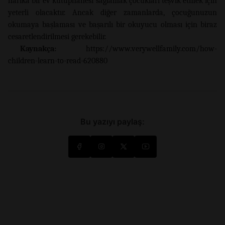
harika bir ev kütüphanesi sağlamak çocukları teşvik etmek için
yeterli olacaktır. Ancak diğer zamanlarda, çocuğunuzun
okumaya başlaması ve başarılı bir okuyucu olması için biraz
cesaretlendirilmesi gerekebilir.
Kaynakça:
https://www.verywellfamily.com/how-
children-learn-to-read-620880
Bu yazıyı paylaş: