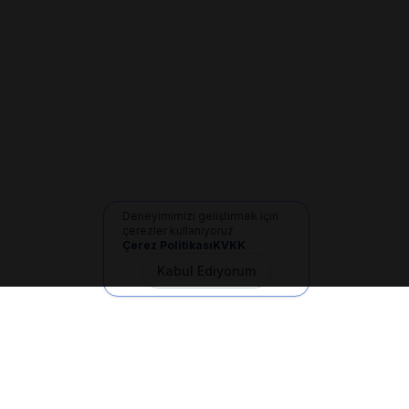
Deneyimimizi geliştirmek için
çerezler kullanıyoruz
Çerez Politikası
KVKK
Kabul Ediyorum
İletişim
+90 533 165 60 94