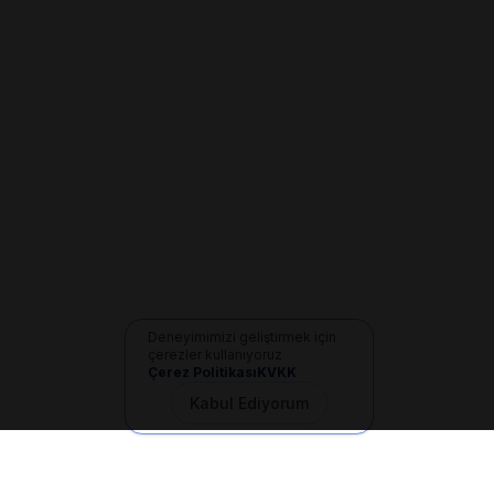
Deneyimimizi geliştirmek için
çerezler kullanıyoruz
Çerez Politikası
KVKK
Kabul Ediyorum