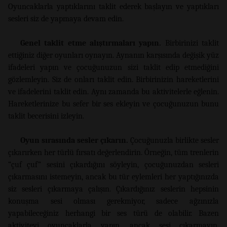
Oyuncaklarla yaptıklarını taklit ederek başlayın ve yaptıkları
sesleri siz de yapmaya devam edin.
Genel taklit etme alıştırmaları yapın.
Birbirinizi taklit
ettiğiniz diğer oyunları oynayın. Aynanın karşısında değişik yüz
ifadeleri yapın ve çocuğunuzun sizi taklit edip etmediğini
gözlemleyin. Siz de onları taklit edin. Birbirinizin hareketlerini
ve ifadelerini taklit edin. Aynı zamanda bu aktivitelerle eğlenin.
Hareketlerinize bu sefer bir ses ekleyin ve çocuğunuzun bunu
taklit becerisini izleyin.
Oyun sırasında sesler çıkarın.
Çocuğunuzla birlikte sesler
çıkarırken her türlü fırsatı değerlendirin. Örneğin, tüm trenlerin
“çuf çuf” sesini çıkardığını söyleyin, çocuğunuzdan sesleri
çıkarmasını istemeyin, ancak bu tür eylemleri her yaptığınızda
siz sesleri çıkarmaya çalışın. Çıkardığınız seslerin hepsinin
konuşma sesi olması gerekmiyor, sadece ağzınızla
yapabileceğiniz herhangi bir ses türü de olabilir. Bazen
aktiviteyi oyuncaklarla yapın, ancak sesi çıkarmayın.