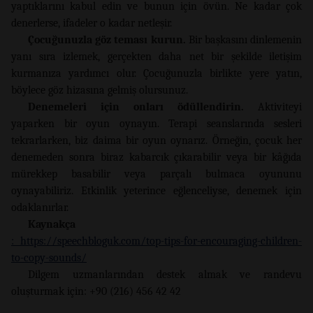
yaptıklarını kabul edin ve bunun için övün. Ne kadar çok
denerlerse, ifadeler o kadar netleşir.
Çocuğunuzla göz teması kurun.
Bir başkasını dinlemenin
yanı sıra izlemek, gerçekten daha net bir şekilde iletişim
kurmanıza yardımcı olur. Çocuğunuzla birlikte yere yatın,
böylece göz hizasına gelmiş olursunuz.
Denemeleri için onları ödüllendirin.
Aktiviteyi
yaparken bir oyun oynayın. Terapi seanslarında sesleri
tekrarlarken, biz daima bir oyun oynarız. Örneğin, çocuk her
denemeden sonra biraz kabarcık çıkarabilir veya bir kâğıda
mürekkep basabilir veya parçalı bulmaca oyununu
oynayabiliriz. Etkinlik yeterince eğlenceliyse, denemek için
odaklanırlar.
Kaynakça
: https://speechbloguk.com/top-tips-for-encouraging-children-
to-copy-sounds/
Dilgem uzmanlarından destek almak ve randevu
oluşturmak için: +90 (216) 456 42 42