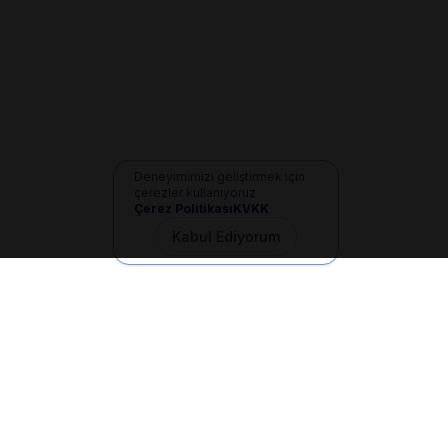
Deneyimimizi geliştirmek için
çerezler kullanıyoruz
Çerez Politikası
KVKK
Kabul Ediyorum
İletişim
+90 533 165 60 94
Mail
info@dilgem.com.tr