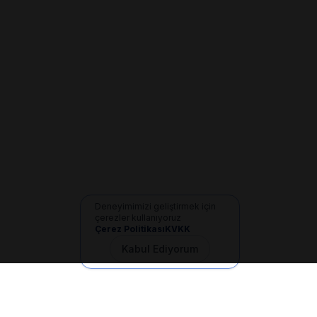
Deneyimimizi geliştirmek için
çerezler kullanıyoruz
Çerez Politikası
KVKK
Kabul Ediyorum