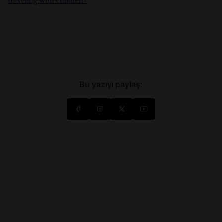
traveling-with-children/
Bu yazıyı paylaş: