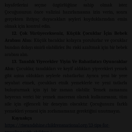
kıyafetlerini seçme özgürlüğüne sahip olmak ister.
Çocuğunuzun önce valizini hazırlamasına izin verin, sonra
gerçekten ihtiyaç duyacakları şeyleri koyduklarından emin
olmak için kontrol edin.
12. Çok Yürüyecekseniz, Küçük Çocuklar İçin Bebek
Arabası Alın:
Küçük bacaklar kolayca yorulurlar ve çocuklar
bundan dolayı sinirli olabilirler. Bu riski azaltmak için bir bebek
arabası alın.
13. Tanıdık Yiyecekler Yiyin Ve Rahatlatıcı Oyuncaklar
Alın:
Çocuklar, tanıdıkları ve keyif aldıkları yiyecekleri yemek
gibi aşina oldukları şeylerle rahatlarlar. Ayrıca yeni bir yere
seyahat etmek, çocukları etnik yemeklerle ve yeni tatlarla
buluşturmak için iyi bir zaman olabilir. Yemek zamanını
heyecan verici bir yemek macerası olarak kullanırsanız, tüm
aile için eğlenceli bir deneyim olacaktır. Çocuğunuzu farklı
yemekleri yemesi için zorlamamanız gerektiğini unutmayın.
Kaynakça
https://riseandshine.childrensnational.org/13-tips-for-