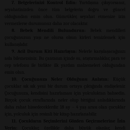
7. Belgelerinizi Kontrol Edin:
Yurtdışına çıkıyorsanız,
seyahatinizden önce tüm belgelerin doğru ve güncel
olduğundan emin olun. Gümrükler, seyahat etmenize izin
vermezlerse durumunuz daha zor olacaktır.
8. Bebek Mendili Bulundurun:
Bebek mendilleri
çocuğunuzun yaşı ne olursa olsun kirleri temizlemek için
kullanışlıdır.
9. Acil Durum Kiti Hazırlayın:
Nelerle karşılaşacağınızı
asla bilemezsiniz. Bu çantanın içinde su, atıştırmalıklar, para ve
cep telefonu ile birlikte ilk yardım malzemeleri olduğundan
emin olun.
10. Çocuğunuza Neler Olduğunu Anlatın:
Küçük
çocuklar sık ​​sık yeni bir durum ortaya çıktığında endişelenir.
Çocuğunuza, kendisini hazırlaması için yolculuktan bahsedin.
Birçok çocuk etraflarında neler olup bittiğini anladıklarında
daha rahat hissedeceklerdir. 18 ay – 4 yaş arası olan çocuklar
için, yolculuk için resimli bir kitap hazırlanabilir.
11. Çocukların Seçimlerini Gözden Geçirmelerine İzin
Verin:
Çocuklar, özellikle daha büyük olanlar, kendi