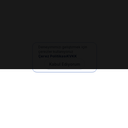
Deneyimimizi geliştirmek için
çerezler kullanıyoruz
Çerez Politikası
KVKK
Kabul Ediyorum
İletişim
+90 533 165 60 94
Mail
info@dilgem.com.tr
DİLGEM Genel Merkez