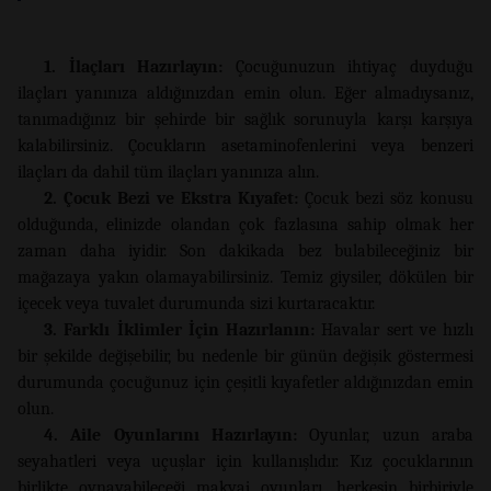
1. İlaçları Hazırlayın:
Çocuğunuzun ihtiyaç duyduğu
ilaçları yanınıza aldığınızdan emin olun. Eğer almadıysanız,
tanımadığınız bir şehirde bir sağlık sorunuyla karşı karşıya
kalabilirsiniz. Çocukların asetaminofenlerini veya benzeri
ilaçları da dahil tüm ilaçları yanınıza alın.
2. Çocuk Bezi ve Ekstra Kıyafet:
Çocuk bezi söz konusu
olduğunda, elinizde olandan çok fazlasına sahip olmak her
zaman daha iyidir. Son dakikada bez bulabileceğiniz bir
mağazaya yakın olamayabilirsiniz. Temiz giysiler, dökülen bir
içecek veya tuvalet durumunda sizi kurtaracaktır.
3. Farklı İklimler İçin Hazırlanın:
Havalar sert ve hızlı
bir şekilde değişebilir, bu nedenle bir günün değişik göstermesi
durumunda çocuğunuz için çeşitli kıyafetler aldığınızdan emin
olun.
4. Aile Oyunlarını Hazırlayın:
Oyunlar, uzun araba
seyahatleri veya uçuşlar için kullanışlıdır. Kız çocuklarının
birlikte oynayabileceği makyaj oyunları, herkesin birbiriyle