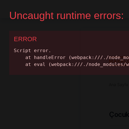
Ana Sayfa
Randevu Al
MAKAL
Ana Sayfa
Çocukl