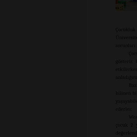
Çocukluk
Üniversi
sorunları
Çoc
gösterir.
etkilerke
anladığını
Baz
bilinen b
yaşayabil
ederler.
Wes
çocuk 2 
değerlend