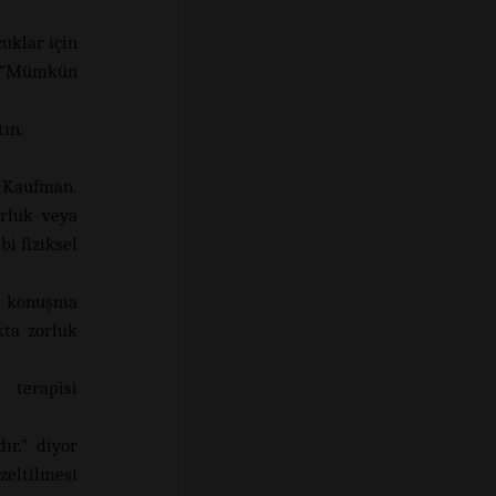
uklar için
e “Mümkün
tın.
r Kaufman.
orluk veya
bi fiziksel
r konuşma
kta zorluk
 terapisi
r.” diyor
zeltilmesi