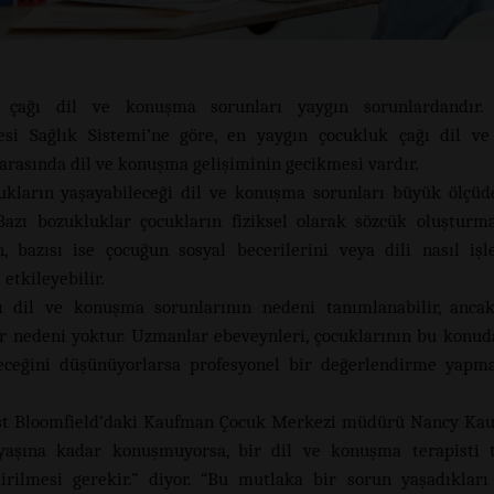
 çağı dil ve konuşma sorunları yaygın sorunlardandır.
tesi Sağlık Sistemi’ne göre, en yaygın çocukluk çağı dil v
 arasında dil ve konuşma gelişiminin gecikmesi vardır.
ukların yaşayabileceği dil ve konuşma sorunları büyük ölçüde
 Bazı bozukluklar çocukların fiziksel olarak sözcük oluşturm
n, bazısı ise çocuğun sosyal becerilerini veya dili nasıl işl
 etkileyebilir.
ı dil ve konuşma sorunlarının nedeni tanımlanabilir, anca
ir nedeni yoktur. Uzmanlar ebeveynleri, çocuklarının bu konu
eceğini düşünüyorlarsa profesyonel bir değerlendirme yapm
t Bloomfield’daki Kaufman Çocuk Merkezi müdürü Nancy Kau
yaşına kadar konuşmuyorsa, bir dil ve konuşma terapisti t
irilmesi gerekir.” diyor. “Bu mutlaka bir sorun yaşadıklar