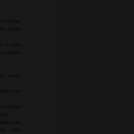
olmalılar.
dir, çünkü
ri ve daha
uma-yazma
ar, ancak
ndüren ve
 da sadece
ilir.
dıklarını
la dilin