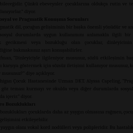
bileceğidir. Çünkü ebeveynler çocuklarına oldukça rutin ve t
llanıyorlar.” diyor.
Sosyal ve Pragmatik Konuşma Sorunları
gmatik dil, çocuğun gelişiminin bir başka önemli yönüdür ve a
sosyal durumlarda uygun kullanımını anlamakla ilgili bir 
k gecikmesi veya bozukluğu olan çocuklar, dinleyicinin 
diğine bakmaksınız aşırı konuşabilirler.
fman, “Dinleyiciyle ilgileniyor musunuz, sözlü etkileşimin baş
ı karşıya göstermek için sözsüz iletişimi kullanıyor musunuz,
r musunuz?” diye açıklıyor.
higan Çocuk Hastanesinde Uzman DKT. Alyssa Capeling, “Prag
i göz teması kurmayı ve okulda veya diğer durumlarda sosyal
a içerir.” diyor.
Ses Bozuklukları
 bozuklukları çocuklarda daha az yaygın olmasına rağmen, çocu
elişimini etkileyebilir.
 yaygın olanı vokal kord nodülleri veya polipleridir. Bu hastalı