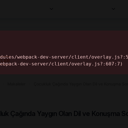
Kurumlar
Makaleler
Profesyoneller
Bilgi
İ
ELER
›
Makaleler
›
Çocukluk Çağında Yaygın Olan Dil ve Konuşma S
uk Çağında Yaygın Olan Dil ve Konuşma So