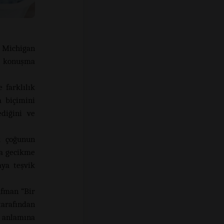
 Michigan
e konuşma
 farklılık
a biçimini
ediğini ve
k çoğunun
da gecikme
aya teşvik
fman “Bir
arafından
ı anlamına