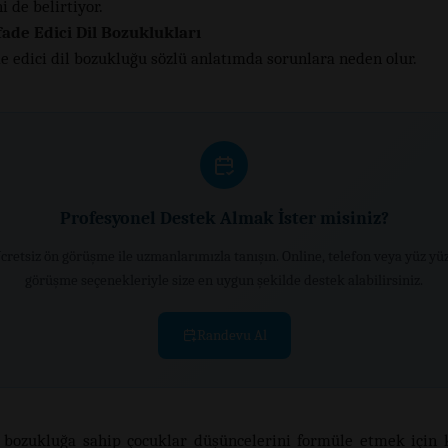
i de belirtiyor.
İfade Edici Dil Bozuklukları
de edici dil bozukluğu sözlü anlatımda sorunlara neden olur.
Profesyonel Destek Almak İster misiniz?
cretsiz ön görüşme ile uzmanlarımızla tanışın. Online, telefon veya yüz yü
görüşme seçenekleriyle size en uygun şekilde destek alabilirsiniz.
Randevu Al
 bozukluğa sahip çocuklar düşüncelerini formüle etmek için 