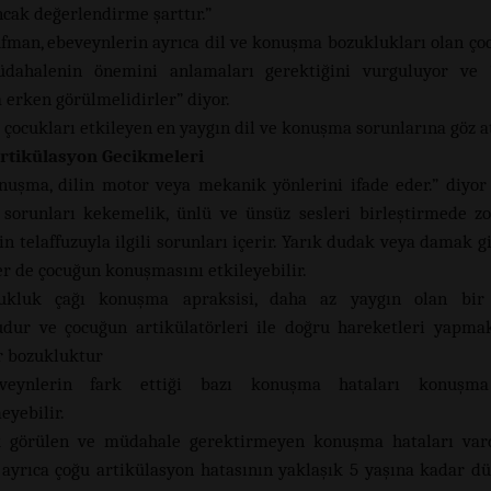
ncak değerlendirme şarttır.”
fman, ebeveynlerin ayrıca dil ve konuşma bozuklukları olan çoc
dahalenin önemini anlamaları gerektiğini vurguluyor v
 erken görülmelidirler” diyor.
e çocukları etkileyen en yaygın dil ve konuşma sorunlarına göz a
Artikülasyon Gecikmeleri
nuşma, dilin motor veya mekanik yönlerini ifade eder.” diyo
orunları kekemelik, ünlü ve ünsüz sesleri birleştirmede z
n telaffuzuyla ilgili sorunları içerir. Yarık dudak veya damak gi
r de çocuğun konuşmasını etkileyebilir.
ukluk çağı konuşma apraksisi, daha az yaygın olan bi
dur ve çocuğun artikülatörleri ile doğru hareketleri yapma
ir bozukluktur
veynlerin fark ettiği bazı konuşma hataları konuşma
eyebilir.
k görülen ve müdahale gerektirmeyen konuşma hataları vardı
ayrıca çoğu artikülasyon hatasının yaklaşık 5 yaşına kadar dü