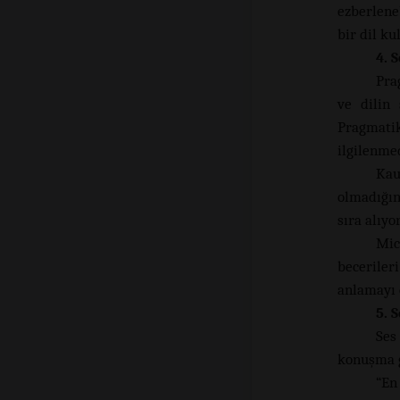
ezberlene
bir dil ku
4. 
Pra
ve dilin 
Pragmati
ilgilenme
Kau
olmadığın
sıra alıyo
Mic
beceriler
anlamayı d
5. 
Ses
konuşma g
“En