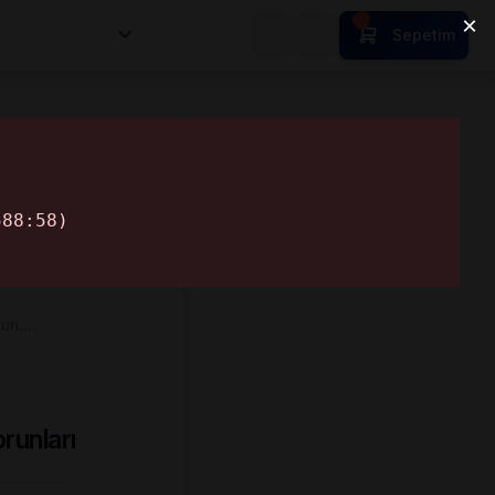
nsan Kıymetleri
Sepetim
orun…
runları