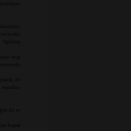
ekrarlayan
nlambilimi
beceridir.
ilgilenip
arılı olup
 konuşmada
matik dil
 kuralları
ğun dil ve
klar boğuk