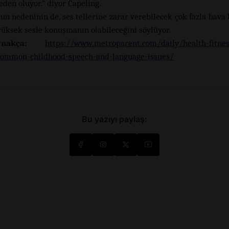
eden oluyor.” diyor Capeling.
un nedeninin de, ses tellerine zarar verebilecek çok fazla hava 
yüksek sesle konuşmanın olabileceğini söylüyor.
nakça:
https://www.metroparent.com/daily/health-fitne
common-childhood-speech-and-language-issues/
Bu yazıyı paylaş: