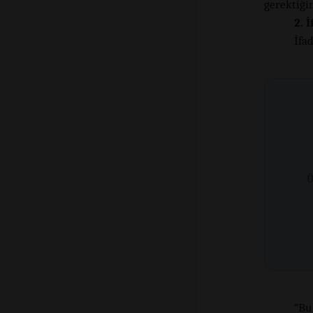
gerektiğin
2. 
İfa
Ü
“Bu