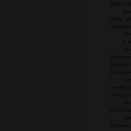
gelmez, a
Kau
erken mü
olduğunca
İşt
1. 
“Ko
Konuşma s
kelimeleri
problemle
Çoc
bozukluğu
çektiği b
Ebe
gerektirm
“Sı
Kaufman, 