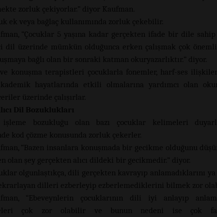
mekte zorluk çekiyorlar.” diyor Kaufman.
uk ek veya bağlaç kullanımında zorluk çekebilir.
fman, “Çocuklar 5 yaşına kadar gerçekten ifade bir dile sahip 
ci dil üzerinde mümkün olduğunca erken çalışmak çok önemli
nuşmaya bağlı olan bir sonraki katman okuryazarlıktır.” diyor.
 ve konuşma terapistleri çocuklarla fonemler, harf-ses ilişkile
akademik hayatlarında etkili olmalarına yardımcı olan ok
eriler üzerinde çalışırlar.
Alıcı Dil Bozuklukları
 işleme bozukluğu olan bazı çocuklar kelimeleri duyarl
nde kod çözme konusunda zorluk çekerler.
fman, “Bazen insanlara konuşmada bir gecikme olduğunu düşü
 olan şey gerçekten alıcı dildeki bir gecikmedir.” diyor.
uklar olgunlaştıkça, dili gerçekten kavrayıp anlamadıklarını ya
ekrarlayan dilleri ezberleyip ezberlemediklerini bilmek zor olab
fman, “Ebeveynlerin çocuklarının dili iyi anlayıp anlama
meleri çok zor olabilir ve bunun nedeni ise çok faz