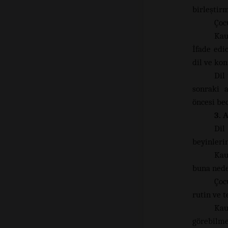
birleştir
Çoc
Kau
İfade edi
dil ve ko
Dil
sonraki 
öncesi bec
3. 
Dil
beyinleri
Kau
buna neden
Çoc
rutin ve t
Kau
görebil