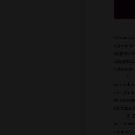
Dünyanın
öğrencile
sağlayara
Aşağıdaki 
noktaları
1.
zamanlard
iletişim k
ve matery
ile bunu s
2. 
çok farkl
olmanız i