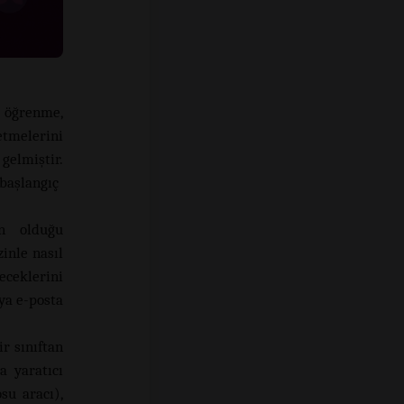
 öğrenme,
etmelerini
gelmiştir.
aşlangıç ​​
in olduğu
inle nasıl
leceklerini
ya e-posta
r sınıftan
a yaratıcı
su aracı),