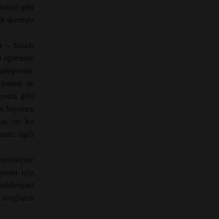
stemi) gibi
ek ücretsiz
n –
Şimdi
al öğrenme
ahipsiniz.
ckboard ve
osta gibi
üre boyunca
şim ve bu
un ilgili
evrimiçine
arısı için
etkileşimi
araçların