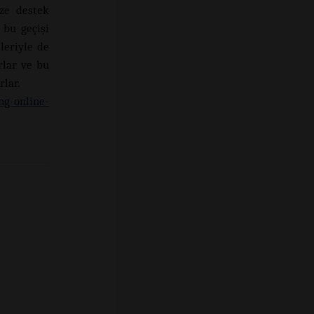
ize destek
 bu geçişi
leriyle de
rlar ve bu
rlar.
ng-online-