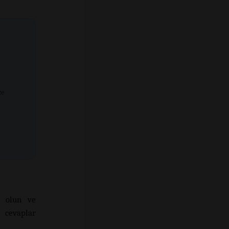
ze
n olun ve
 cevaplar