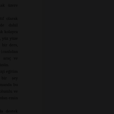
mak üzere
if olarak
de dahil
ak kolayca
, yüz yüze
 bir ders,
 (canlıdan
t araç ve
şünün.
çi eğitim
 bir şey
zamanda bu
 olumlu ve
ızdan emin
da destek