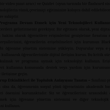
bir video yanıt aracı) ve Quizlet (oyun tarzında bir flashcard si
knolojilerin tümü, çevrimiçi eğitiminize kolayca dahil edilebilec
e sahiptir.
Programa Devam Etmek için Yeni Teknolojileri Kullanı
cerileri geliştirmeniz gerekiyor. Bir eğitmen olarak, yeni dijit
a hakim olarak öğrencilere erişimlerini genişletme fırsatına s
ryallerinizi, öğrencilerin erişebilmeleri için kurumun Bla
ibi öğrenme yönetim sistemine yükleyin. Duyurular veya e-p
i kullanarak öğrencilerinizle dijital iletişim kurun. Bu kritik s
a kalmak ve programa uymak için teknolojiyi kullanın. Eri
ileri kullanma konusunda destek veya yardım için kurumunuz
e iletişime geçin.
Grup Etkinlikleri ile Topluluk Anlayışını Tanıtın –
Sınıfınız ç
olsa da, öğrenmenin sosyal yönü öğrencinizin akademik baş
ti önemini korumaktadır. Siz ve öğrencileriniz arasındaki 
tmek için öğrenme yönetim sistemini ve diğer teknolojik 
ini kullanın.