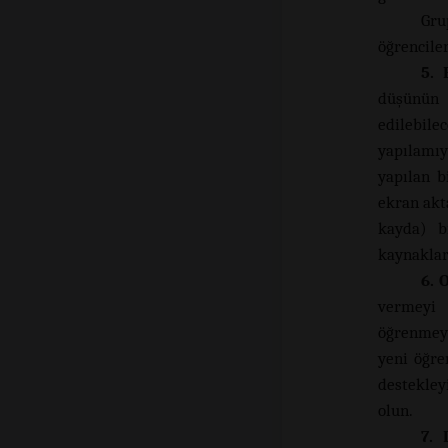
Gru
öğrenciler
5. 
düşünün
edilebile
yapılamıy
yapılan b
ekran akt
kayda) b
kaynaklar
6. 
vermeyi
öğrenmeye
yeni öğre
destekley
olun.
7. 