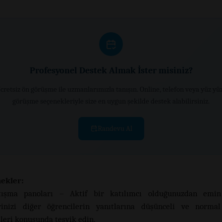
Profesyonel Destek Almak İster misiniz?
cretsiz ön görüşme ile uzmanlarımızla tanışın. Online, telefon veya yüz yü
görüşme seçenekleriyle size en uygun şekilde destek alabilirsiniz.
Randevu Al
ekler:
tışma panoları – Aktif bir katılımcı olduğunuzdan emi
erinizi diğer öğrencilerin yanıtlarına düşünceli ve normal
eri konusunda teşvik edin.