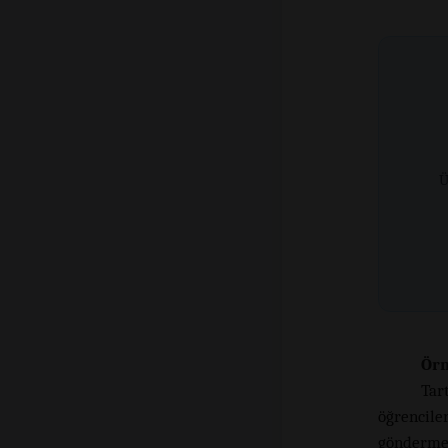
Ü
Örn
Tar
öğrencil
göndermel