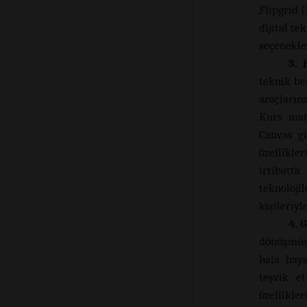
Flipgrid (
dijital te
seçenekler
3. 
teknik be
araçların
Kurs mate
Canvas g
özellikler
irtibatt
teknoloj
kişileriyl
4. 
dönüşmüş 
hala haya
teşvik e
özellikler