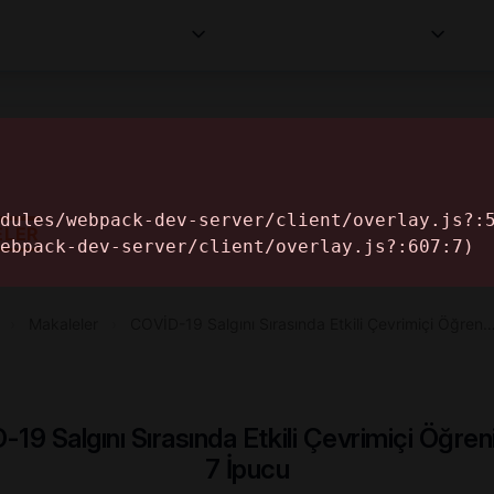
Kurumlar
Makaleler
Profesyoneller
Bilgi
İ
ELER
›
Makaleler
›
COVİD-19 Salgını Sırasında Etkili Çevrimiçi Öğren
19 Salgını Sırasında Etkili Çevrimiçi Öğren
7 İpucu