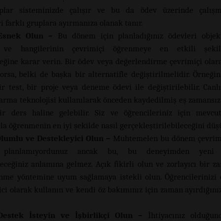
plar sisteminizde çalışır ve bu da ödev üzerinde çalış
i farklı gruplara ayırmanıza olanak tanır.
Esnek Olun –
Bu dönem için planladığınız ödevleri objekt
 ve hangilerinin çevrimiçi öğrenmeye en etkili şekil
ceğine karar verin. Bir ödev veya değerlendirme çevrimiçi olar
orsa, belki de başka bir alternatifle değiştirilmelidir. Örneğin
ir test, bir proje veya deneme ödevi ile değiştirilebilir. Canlı
arma teknolojisi kullanılarak önceden kaydedilmiş eş zamansız
ir ders haline gelebilir. Siz ve öğrencileriniz için mevcu
la öğrenmenin en iyi şekilde nasıl gerçekleştirilebileceğini dü
Olumlu ve Destekleyici Olun –
Muhtemelen bu dönem çevrimi
 planlamıyordunuz ancak bu, bu deneyimden yeni
ceğiniz anlamına gelmez. Açık fikirli olun ve zorlayıcı bir 
nme yöntemine uyum sağlamaya istekli olun. Öğrencilerinizi
ici olarak kullanın ve kendi öz bakımınız için zaman ayırdığın
Destek İsteyin ve İşbirlikçi Olun –
İhtiyacınız olduğun