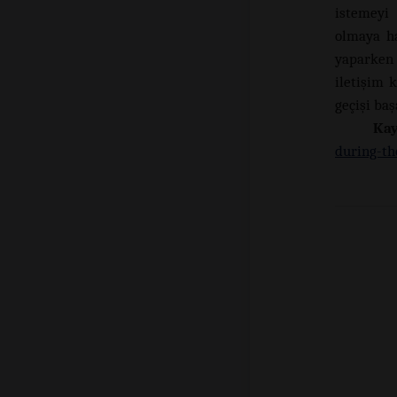
istemeyi 
olmaya ha
yaparken 
iletişim 
geçişi baş
Ka
during-th