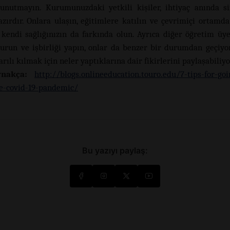
unutmayın. Kurumunuzdaki yetkili kişiler, ihtiyaç anında s
zırdır. Onlara ulaşın, eğitimlere katılın ve çevrimiçi ortamda
kendi sağlığınızın da farkında olun. Ayrıca diğer öğretim üye
kurun ve işbirliği yapın, onlar da benzer bir durumdan geçiyo
arılı kılmak için neler yaptıklarına dair fikirlerini paylaşabiliyo
ynakça:
http://blogs.onlineeducation.touro.edu/7-tips-for-goi
e-covid-19-pandemic/
Bu yazıyı paylaş: