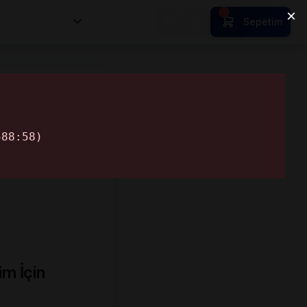
nsan Kıymetleri
Sepetim
…
im İçin