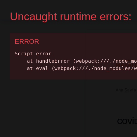
Ana Sayfa
Randevu Al
MAKAL
Ana Sayfa
COVİD-