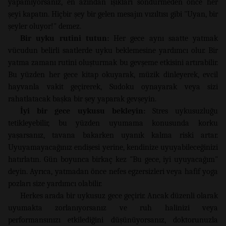
yapamıyorsanız, en azından ışıkları söndürmeden önce her
şeyi kapatın. Hiçbir şey bir gelen mesajın vızıltısı gibi "Uyan, bir
şeyler oluyor!" demez.
Bir uyku rutini tutun:
Her gece aynı saatte yatmak
vücudun belirli saatlerde uyku beklemesine yardımcı olur. Bir
yatma zamanı rutini oluşturmak bu gevşeme etkisini artırabilir.
Bu yüzden her gece kitap okuyarak, müzik dinleyerek, evcil
hayvanla vakit geçirerek, Sudoku oynayarak veya sizi
rahatlatacak başka bir şey yaparak gevşeyin.
İyi bir gece uykusu bekleyin:
Stres uykusuzluğu
tetikleyebilir, bu yüzden uyumama konusunda korku
yaşarsanız, tavana bakarken uyanık kalma riski artar.
Uyuyamayacağınız endişesi yerine, kendinize uyuyabileceğinizi
hatırlatın. Gün boyunca birkaç kez "Bu gece, iyi uyuyacağım"
deyin. Ayrıca, yatmadan önce nefes egzersizleri veya hafif yoga
pozları size yardımcı olabilir.
Herkes arada bir uykusuz gece geçirir. Ancak düzenli olarak
uyumakta zorlanıyorsanız ve ruh halinizi veya
performansınızı etkilediğini düşünüyorsanız, doktorunuzla