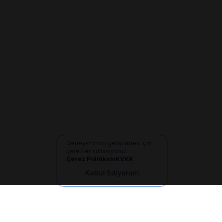
Deneyimimizi geliştirmek için
çerezler kullanıyoruz
Çerez Politikası
KVKK
Kabul Ediyorum