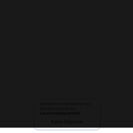
Deneyimimizi geliştirmek için
çerezler kullanıyoruz
Çerez Politikası
KVKK
Kabul Ediyorum