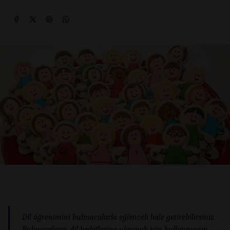
Dil öğrenimini bulmacalarla eğlenceli hale getirebilirsiniz.
Bulmacaların dil hedeflerine ulaşmak için kullanmanın