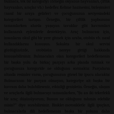
bulmaca, tek bir kategoriyi (örneğin okyanus hayvanları, çiftlik
hayvanları, araçlar vb.) hedefler. Kelime hazinesini, birleşimleri
(nasıl bir araya gelirler) ve çocuğunuzun seviyesindeki
kategorileri tartışın. Örneğin, bir çiftlik yapbozunu
tamamlarken ahırda yaşayan tavuklar gibi kavramları
kullanarak eylemlerle destekleyin. Araç bulmacası için,
insanların okul gibi bir yere gitmek için araba, otobüs vb. nasıl
kullandıklarını konuşun. Sokakta bir okul servisi
gördüğünüzde, otobüsün nereye gittiği hakkında
konuşabilirsiniz. Bulmacaları olan kategorileri hedeflemenin
bir başka yolu da birkaç parçayı arka planda tutmak ve
çocuğunuza kategoride ne olduğunu sormaktır. Parçaların
altında resimler varsa, çocuğunuzun görsel bir ipucu alacaktır.
Bulmacanın bir parçası olmayan, kategoriye ait başka bir
kavram daha bulabilirseniz, etkinliği genişletin. Örneğin, ulaşım
ve araçlarla ilgili bulmacayı tamamlarken, “Şu an iki tekerlekli
bir araç düşünüyorum; Bunun ne olduğunu tahmin edebilir
misin?” diye sorabilirsiniz. Bisiklet-motosikletle ilgili ipuçları,
bulmacalarla dili hedeflemenin başka bir yolunu daha