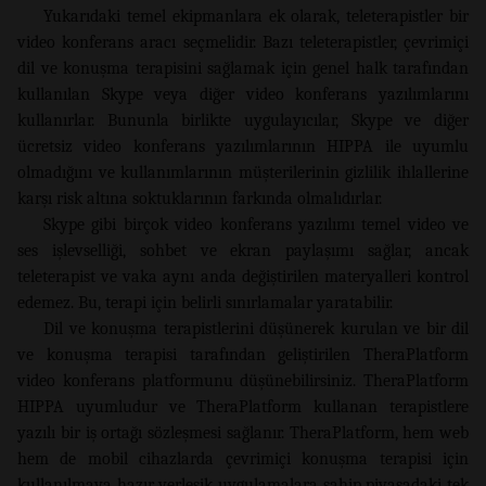
Yukarıdaki temel ekipmanlara ek olarak, teleterapistler bir
video konferans aracı seçmelidir. Bazı teleterapistler, çevrimiçi
dil ve konuşma terapisini sağlamak için genel halk tarafından
kullanılan Skype veya diğer video konferans yazılımlarını
kullanırlar. Bununla birlikte uygulayıcılar, Skype ve diğer
ücretsiz video konferans yazılımlarının HIPPA ile uyumlu
olmadığını ve kullanımlarının müşterilerinin gizlilik ihlallerine
karşı risk altına soktuklarının farkında olmalıdırlar.
Skype gibi birçok video konferans yazılımı temel video ve
ses işlevselliği, sohbet ve ekran paylaşımı sağlar, ancak
teleterapist ve vaka aynı anda değiştirilen materyalleri kontrol
edemez. Bu, terapi için belirli sınırlamalar yaratabilir.
Dil ve konuşma terapistlerini düşünerek kurulan ve bir dil
ve konuşma terapisi tarafından geliştirilen TheraPlatform
video konferans platformunu düşünebilirsiniz. TheraPlatform
HIPPA uyumludur ve TheraPlatform kullanan terapistlere
yazılı bir iş ortağı sözleşmesi sağlanır. TheraPlatform, hem web
hem de mobil cihazlarda çevrimiçi konuşma terapisi için
kullanılmaya hazır yerleşik uygulamalara sahip piyasadaki tek