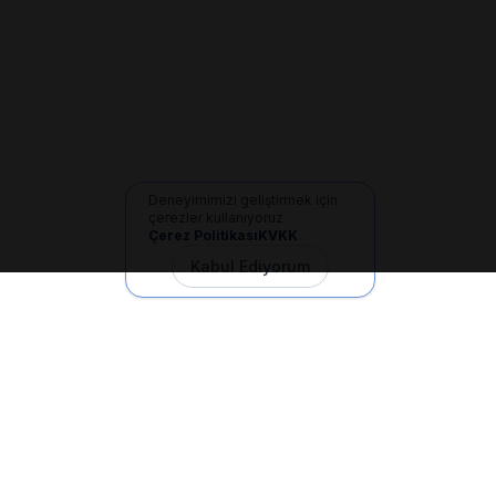
Deneyimimizi geliştirmek için
çerezler kullanıyoruz
Çerez Politikası
KVKK
Kabul Ediyorum
İletişim
+90 533 165 60 94
Mail
info@dilgem.com.tr