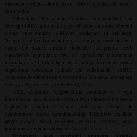
ulaşmaya yardımcı olan heyecan verici ve yenilikçi bir hizmet
sunumudur.
Telepraktis, 2005 yılında Amerikan Konuşma-Dil-İşitme
Derneği (ASHA) tarafından uygun bir hizmet sunumu yöntemi
olarak onaylanmıştır. ASHA’nın yaklaşımı şu şekildedir,
“telepraktis, dil ve konuşma terapisi ve odyoloji meslekleri için
uygun bir hizmet sunumu modelidir”. Telepraktis, uzak
mesafelerde, uzmanların veya alt uzmanların bulunmadığı
durumlarda ve hareketliliğin neden olduğu hizmetlere erişim
engellerinin üstesinden gelmek için kullanılabilir” (ASHA,
Telepraktis ile Klinik Hizmet Veren Dil ve Konuşma Terapistleri:
Pozisyon Beyanı [Pozisyon Bildirimi], 2005).
ASHA, telepraktisi, “değerlendirme, müdahale ve / veya
konsültasyon için klinisyeni vakaya veya klinisyeni klinisyene
bağlayarak uzaktan iletişimin profesyonel hizmet ile
uygulanması.” olarak tanımlamaktadır. Telepraktis genellikle
gerçek zamanlı olarak gerçekleşir ve terapi çevrimiçi video
konferans yoluyla bir klinisyenle "yüz yüze" olur.
Telepraktis veya çevrimiçi konuşma terapisi