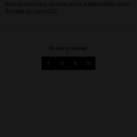
language-problems-a-top-cause-of-late-talking-toddlers-speech-
therapists-say/#more-671
Bu yazıyı paylaş: