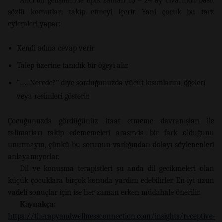
Alıcı dil gelişiminde tipik zaman 18 – 24 ay civarında basit
sözlü komutları takip etmeyi içerir. Yani çocuk bu tarz
eylemleri yapar:
Kendi adına cevap verir.
Talep üzerine tanıdık bir öğeyi alır.
“….. Nerede?” diye sorduğunuzda vücut kısımlarını, öğeleri
veya resimleri gösterir.
Çocuğunuzda gördüğünüz itaat etmeme davranışları ile
talimatları takip edememeleri arasında bir fark olduğunu
unutmayın, çünkü bu sorunun varlığından dolayı söylenenleri
anlayamıyorlar.
Dil ve konuşma terapistleri şu anda dil gecikmeleri olan
küçük çocuklara birçok konuda yardım edebilirler. En iyi uzun
vadeli sonuçlar için ise her zaman erken müdahale önerilir.
Kaynakça:
https://therapyandwellnessconnection.com/insights/receptive-