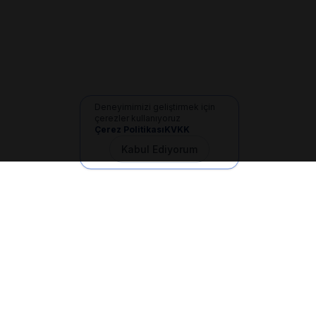
Deneyimimizi geliştirmek için
çerezler kullanıyoruz
Çerez Politikası
KVKK
Kabul Ediyorum
İletişim
+90 533 165 60 94
Mail
info@dilgem.com.tr
DİLGEM Genel Merkez