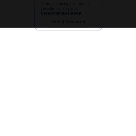
Deneyimimizi geliştirmek için
çerezler kullanıyoruz
Çerez Politikası
KVKK
Kabul Ediyorum
İletişim
+90 533 165 60 94
Mail
info@dilgem.com.tr
DİLGEM Genel Merkez
Pendik / İstanbul
Hızlı Linkler
Ana Sayfa
Makaleler