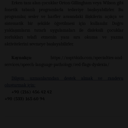
Erken tanı alan çocuklar Orton-Gillingham veya Wilson gibi
fonetik tabanlı programlarla tedaviye başlayabilirler. Bu
programlar, sesler ve harfler arasındaki ilişkilerin açıkça ve
sistematik bir şekilde öğretilmesi için kullanılır. Doğru
yaklaşımların tutarlı uygulamaları ile disleksili çocuklar
zorlukları telafi etmenin yanı sıra okuma ve yazma
aktivitelerini sevmeye başlayabilirler.
Kaynakça:
https://nspt4kids.com/specialties-and-
services/speech-language-pathology/red-flags-dyslexia/
Dilgem uzmanlarından destek almak ve randevu
oluşturmak için:
+90 (216) 456 42 42
+90 (533) 165 60 94