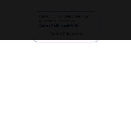
Deneyimimizi geliştirmek için
çerezler kullanıyoruz
Çerez Politikası
KVKK
Kabul Ediyorum
İletişim
+90 533 165 60 94
Mail
info@dilgem.com.tr
DİLGEM Genel Merkez
Pendik / İstanbul
Hızlı Linkler