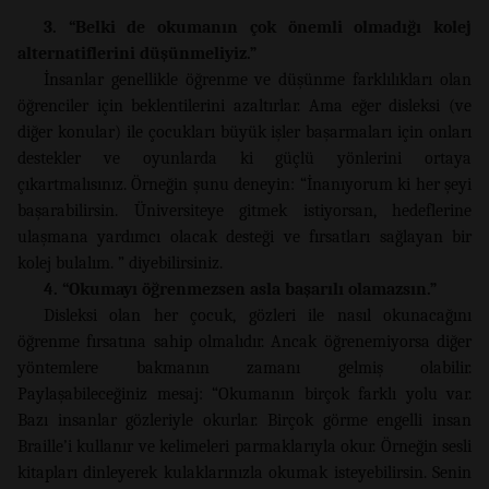
3. “Belki de okumanın çok önemli olmadığı kolej
alternatiflerini düşünmeliyiz.”
İnsanlar genellikle öğrenme ve düşünme farklılıkları olan
öğrenciler için beklentilerini azaltırlar. Ama eğer disleksi (ve
diğer konular) ile çocukları büyük işler başarmaları için onları
destekler ve oyunlarda ki güçlü yönlerini ortaya
çıkartmalısınız. Örneğin şunu deneyin: “İnanıyorum ki her şeyi
başarabilirsin. Üniversiteye gitmek istiyorsan, hedeflerine
ulaşmana yardımcı olacak desteği ve fırsatları sağlayan bir
kolej bulalım. ” diyebilirsiniz.
4. “Okumayı öğrenmezsen asla başarılı olamazsın.”
Disleksi olan her çocuk, gözleri ile nasıl okunacağını
öğrenme fırsatına sahip olmalıdır. Ancak öğrenemiyorsa diğer
yöntemlere bakmanın zamanı gelmiş olabilir.
Paylaşabileceğiniz mesaj: “Okumanın birçok farklı yolu var.
Bazı insanlar gözleriyle okurlar. Birçok görme engelli insan
Braille’i kullanır ve kelimeleri parmaklarıyla okur. Örneğin sesli
kitapları dinleyerek kulaklarınızla okumak isteyebilirsin. Senin