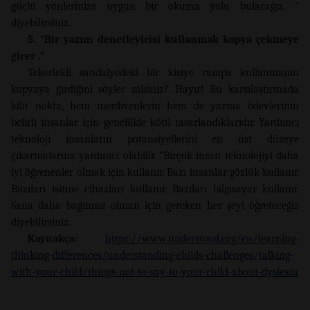
güçlü yönlerinize uygun bir okuma yolu bulacağız. ”
diyebilirsiniz.
5. “Bir yazım denetleyicisi kullanmak kopya çekmeye
girer .”
Tekerlekli sandalyedeki bir kişiye rampa kullanmanın
kopyaya girdiğini söyler misiniz? Hayır! Bu karşılaştırmada
kilit nokta, hem merdivenlerin hem de yazma ödevlerinin
belirli insanlar için genellikle kötü tasarlandıklarıdır. Yardımcı
teknoloji insanların potansiyellerini en üst düzeye
çıkarmalarına yardımcı olabilir. “Birçok insan teknolojiyi daha
iyi öğrenenler olmak için kullanır. Bazı insanlar gözlük kullanır.
Bazıları işitme cihazları kullanır. Bazıları bilgisayar kullanır.
Sana daha bağımsız olman için gereken her şeyi öğreteceğiz
diyebilirsiniz.
Kaynakça:
https://www.understood.org/en/learning-
thinking-differences/understanding-childs-challenges/talking-
with-your-child/things-not-to-say-to-your-child-about-dyslexia