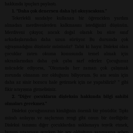
hakkında ipuçları paylaştı.
1. “Daha çok denersen daha iyi okuyacaksın.”
Tekerlekli sandalye kullanan bir öğrenciden yardım
almadan merdivenlerden kalkmasını istediğinizi düşünün.
Merdiveni çıkıyor, ancak doğal olarak bu süre sınıf
arkadaşlarından daha uzun sürüyor. Bu durumda çok
uğraşmadığını düşünür müsünüz? Tabii ki hayır. Disleksi olan
çocuklar zaten okuma konusunda temel almak için
akranlarından daha çok çaba sarf ederler. Çocuğunuz
mücadele ediyorsa, “Okumada her zaman çok çalışmak
zorunda olmanın zor olduğunu biliyorum. Şu anı senin için
daha az sinir bozucu hale getirmek için ne yapabiliriz? ” gibi
fikir arayışına girmelisiniz.
2. “Diğer çocukların dişleksin hakkında bilgi sahibi
olmaları gerekmez.”
Disleksi çocuğunuzun kimliğinin önemli bir yönüdür. Tıpkı
mizah anlayışı ve saçlarının rengi gibi onun bir özelliğidir.
Disleksi tanısını diğer çocuklardan saklamaya teşvik etmek,
bunun utanması gereken bir şey olduğunu sanmasına sebep