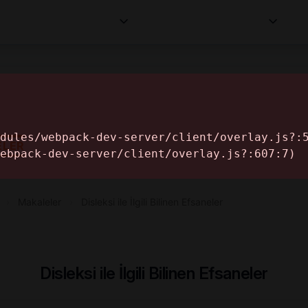
Kurumlar
Makaleler
Profesyoneller
Bilgi
İ
ELER
›
Makaleler
›
Disleksi ile İlgili Bilinen Efsaneler
Disleksi ile İlgili Bilinen Efsaneler