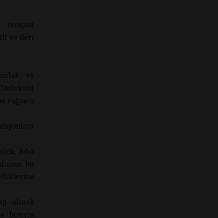
terapisi
i ve ileri
parlak ve
Disleksisi
ına rağmen
zisyonlara
vich, John
ulunan bu
lliklerine
hip olmak
a bireyin