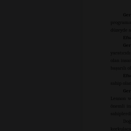
Ger
programın
düzeyde an
Efs
Ger
yaratıcıdı
olan insa
başarılı o
Efs
sahip olam
Ger
Lennon v
önemli in
sahiplerdi
Doğ
korkulac