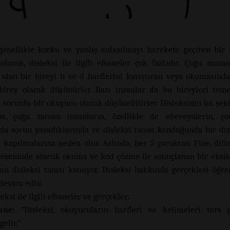
 genellikle korku ve yanlış anlaşılmayı harekete geçiren bir 
larak, disleksi ile ilgili efsaneler çok fazladır. Çoğu zaman
i olan bir bireyi b ve d harflerini karıştıran veya okumasınd
birey olarak düşünürler. Bazı insanlar da bu bireyleri teme
n sorunlu bir okuyucu olarak düşünebilirler. Disleksinin bu şeki
ası, çoğu zaman insanların, özellikle de ebeveynlerin, çoc
a sorun yaşadıklarında ve disleksi tanısı konduğunda bir di
 kapılmalarına neden olur. Aslında, her 5 çocuktan 1’ine, dilin
leşeninde sözcük okuma ve kod çözme ile sonuçlanan bir eksik
lan disleksi tanısı konuyor. Disleksi hakkında gerçekleri öğr
devam edin.
eksi ile ilgili efsaneler ve gerçekler:
ane:
“Disleksi, okuyucuların harfleri ve kelimeleri ters g
elir.”