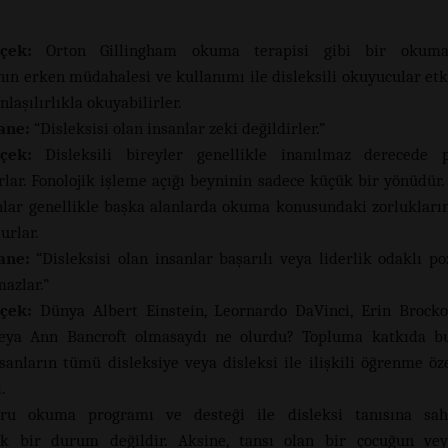
çek:
Orton Gillingham okuma terapisi gibi bir okuma 
ın erken müdahalesi ve kullanımı ile disleksili okuyucular etkil
laşılırlıkla okuyabilirler.
ane:
“Disleksisi olan insanlar zeki değildirler.”
çek:
Disleksili bireyler genellikle inanılmaz derecede 
rlar. Fonolojik işleme açığı beyninin sadece küçük bir yönüdür. 
nlar genellikle başka alanlarda okuma konusundaki zorluklar
lurlar.
ane:
“Disleksisi olan insanlar başarılı veya liderlik odaklı po
azlar.”
çek:
Dünya Albert Einstein, Leornardo DaVinci, Erin Brocko
eya Ann Bancroft olmasaydı ne olurdu? Topluma katkıda b
sanların tümü disleksiye veya disleksi ile ilişkili öğrenme öze
.
ru okuma programı ve desteği ile disleksi tanısına sa
ak bir durum değildir. Aksine, tansı olan bir çocuğun vey