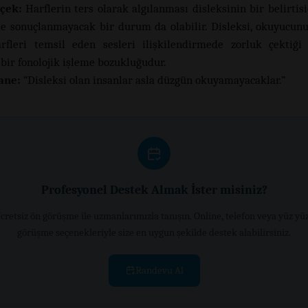
çek:
Harflerin ters olarak algılanması disleksinin bir belirtisi
ile sonuçlanmayacak bir durum da olabilir. Disleksi, okuyucunu
rfleri temsil eden sesleri ilişkilendirmede zorluk çektiği
bir fonolojik işleme bozukluğudur.
ane:
“Disleksi olan insanlar asla düzgün okuyamayacaklar.”
Profesyonel Destek Almak İster misiniz?
cretsiz ön görüşme ile uzmanlarımızla tanışın. Online, telefon veya yüz yü
görüşme seçenekleriyle size en uygun şekilde destek alabilirsiniz.
Randevu Al