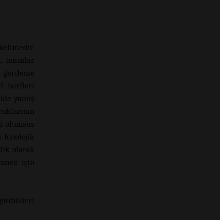
kelimedir.
, insanlar
a gerileme
l harfleri
lde yanlış
uklarının
zi olumsuz
 fonolojik
lik olarak
enmek için
ördükleri