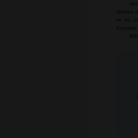
Ger
disleksi 
ve bu ha
karmaşık 
Efs
Ü