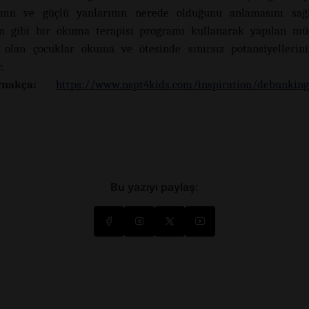
rının ve güçlü yanlarının nerede olduğunu anlamasını sağl
am gibi bir okuma terapisi programı kullanarak yapılan müd
i olan çocuklar okuma ve ötesinde sınırsız potansiyellerini
.
nakça:
https://www.nspt4kids.com/inspiration/debunking
Bu yazıyı paylaş: