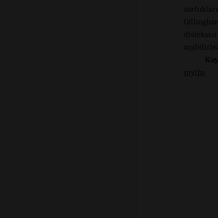
zorlukla
Gillingh
disleksis
açabilirler
Kay
myths