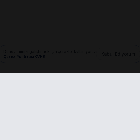
Deneyimimizi geliştirmek için çerezler kullanıyoruz
Kabul Ediyorum
Çerez Politikası
KVKK
Mail