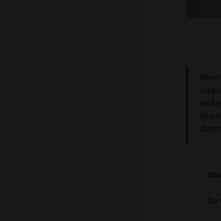
Dizart
zayıfl
ses kı
oluştu
dizart
Diz
İki 