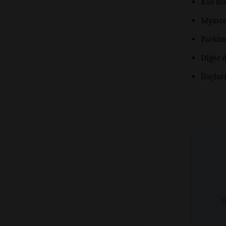
Kas dis
Myaste
Parkin
Diğer d
İlaçlar
Ü