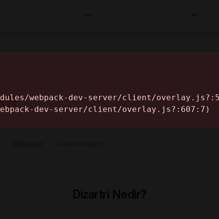
Kurumlar
Makaleler
Profesyoneller
Bilgi
İ
ELER
›
Makaleler
›
Dizartri Nedir?
Dizartri Nedir?