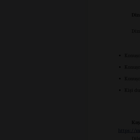
Diz
Diz
Konuşma
Konuşm
Konuşma
Kişi du
Ka
https://m
Dil