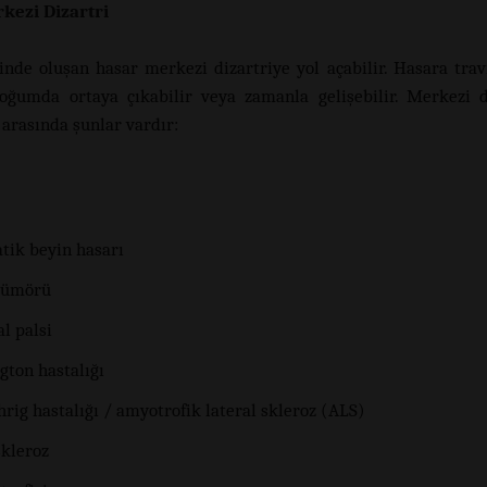
kezi Dizartri
inde oluşan hasar merkezi dizartriye yol açabilir. Hasara tr
 doğumda ortaya çıkabilir veya zamanla gelişebilir. Merkezi d
 arasında şunlar vardır:
tik beyin hasarı
tümörü
l palsi
gton hastalığı
rig hastalığı / amyotrofik lateral skleroz (ALS)
skleroz