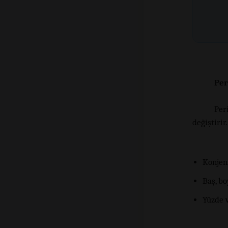
Per
Per
değiştirir
Konjeni
Baş, bo
Yüzde 