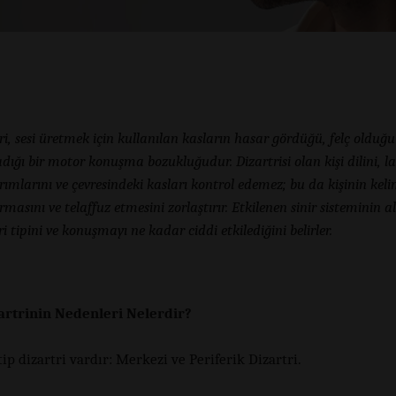
ri, sesi üretmek için kullanılan kasların hasar gördüğü, felç olduğu
adığı bir motor konuşma bozukluğudur. Dizartrisi olan kişi dilini, la
vrımlarını ve çevresindeki kasları kontrol edemez; bu da kişinin keli
rmasını ve telaffuz etmesini zorlaştırır. Etkilenen sinir sisteminin a
ri tipini ve konuşmayı ne kadar ciddi etkilediğini belirler.
artrinin Nedenleri Nelerdir?
tip dizartri vardır: Merkezi ve Periferik Dizartri.