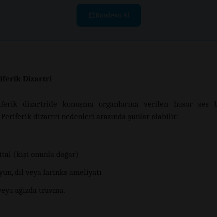
Randevu Al
iferik Dizartri
iferik dizartride konuşma organlarına verilen hasar ses b
. Periferik dizartri nedenleri arasında şunlar olabilir:
tal (kişi onunla doğar)
yun, dil veya larinks ameliyatı
veya ağızda travma.