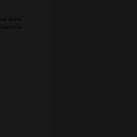
avma neden
izartrinin