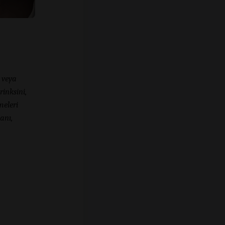
 veya
rinksini,
meleri
lanı,