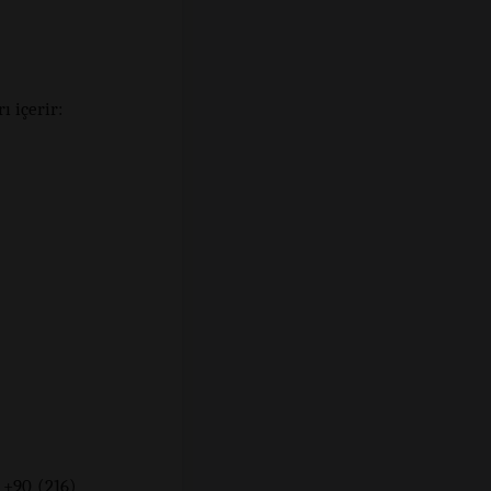
ı içerir:
 +90 (216)