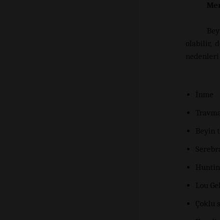
Mer
Bey
olabilir,
nedenleri
İnme
Travma
Beyin 
Serebra
Huntin
Lou Geh
Çoklu 