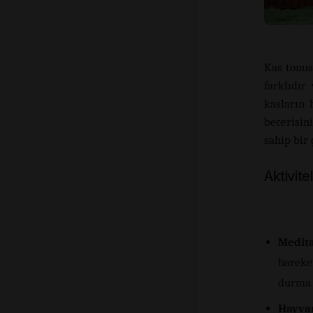
Kas tonus
farklıdır
kasların 
becerisin
sahip bir 
Aktivite
Medita
hareke
durma ü
Hayvan