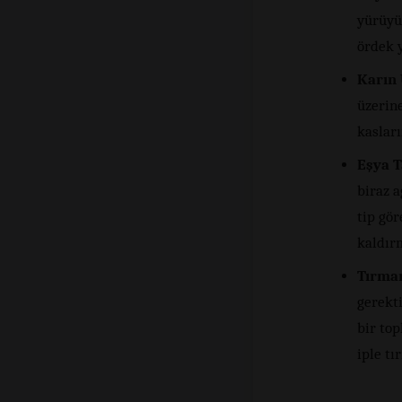
yürüyüş
ördek y
Karın 
üzerine
kasları
Eşya 
biraz 
tip gör
kaldırm
Tırma
gerekti
bir to
iple tı