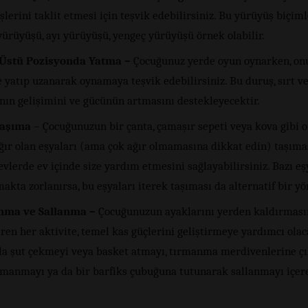
lerini taklit etmesi için teşvik edebilirsiniz. Bu yürüyüş biçim
ürüyüşü, ayı yürüyüşü, yengeç yürüyüşü örnek olabilir.
Üstü Pozisyonda Yatma –
Çocuğunuz yerde oyun oynarken, on
 yatıp uzanarak oynamaya teşvik edebilirsiniz. Bu duruş, sırt v
nın gelişimini ve gücünün artmasını destekleyecektir.
Taşıma
– Çocuğunuzun bir çanta, çamaşır sepeti veya kova gibi o
ağır olan eşyaları (ama çok ağır olmamasına dikkat edin) taşıma
evlerde ev içinde size yardım etmesini sağlayabilirsiniz. Bazı eş
akta zorlanırsa, bu eşyaları iterek taşıması da alternatif bir y
nma ve Sallanma –
Çocuğunuzun ayaklarını yerden kaldırması
ren her aktivite, temel kas güçlerini geliştirmeye yardımcı olaca
pla şut çekmeyi veya basket atmayı, tırmanma merdivenlerine ç
rmanmayı ya da bir barfiks çubuğuna tutunarak sallanmayı içere