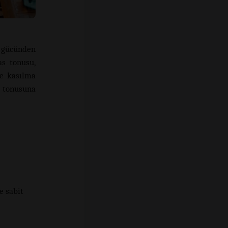
s gücünden
as tonusu,
ve kasılma
s tonusuna
e sabit