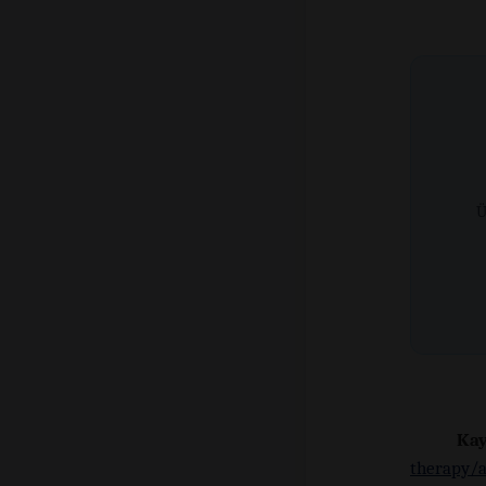
Ü
Kay
therapy/a