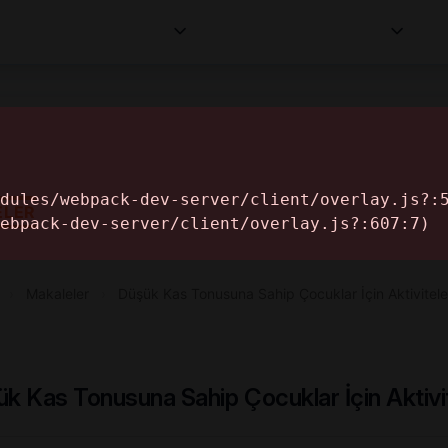
Kurumlar
Makaleler
Profesyoneller
Bilgi
İ
ELER
›
Makaleler
›
Düşük Kas Tonusuna Sahip Çocuklar İçin Aktivitele
k Kas Tonusuna Sahip Çocuklar İçin Aktivi