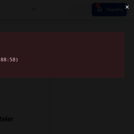
nsan Kıymetleri
Sepetim
r
teler