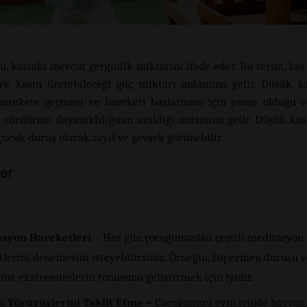
u, kastaki mevcut gerginlik miktarını ifade eder. Bu terim, ka
 ve kasın üretebileceği güç miktarı anlamına gelir. Düşük k
harekete geçmesi ve hareketi başlatması için yavaş olduğu 
i sürdürme dayanıklılığının azaldığı anlamına gelir. Düşük ka
çocuk duruş olarak zayıf ve gevşek görünebilir.
ler
syon Hareketleri
– Her gün çocuğunuzdan çeşitli meditasyon
tlerini denemesini isteyebilirsiniz. Örneğin, Süpermen duruşu v
st ekstremitelerin tonusunu geliştirmek için iyidir.
 Yürüyüşlerini Taklit Etme –
Çocuğunuzu evin içinde hayvan