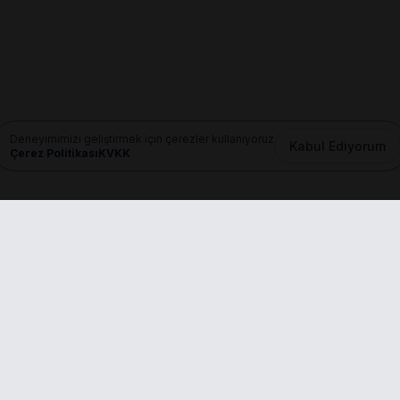
Deneyimimizi geliştirmek için çerezler kullanıyoruz
Kabul Ediyorum
Çerez Politikası
KVKK
Mail
info@dilgem.com.tr