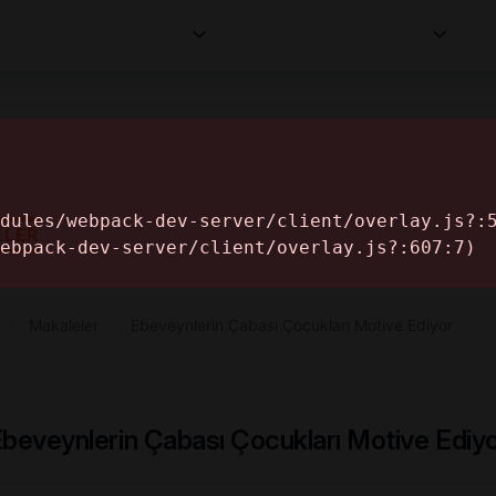
Kurumlar
Makaleler
Profesyoneller
Bilgi
İ
ELER
›
Makaleler
›
Ebeveynlerin Çabası Çocukları Motive Ediyor
beveynlerin Çabası Çocukları Motive Ediy