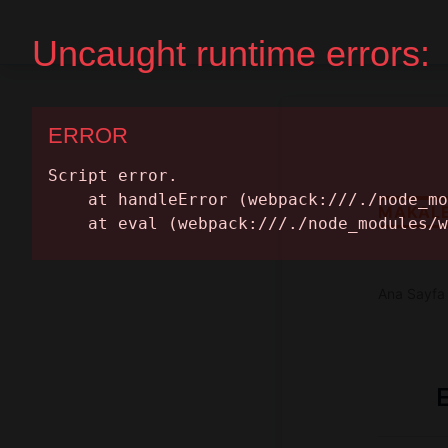
Ana Sayfa
Randevu Al
MAKAL
Ana Sayfa
E