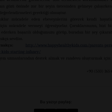
nın gözü önünde zor bir şeyin üstesinden gelmeye çalışırke
 değerlendirmeleri gerektiği olmuştur.
uklar mücadele eden ebeveynlerini görerek kendi hayatl
için mücadele vermeyi öğreniyorlar. Çocuklarımızın, bizi bi
ederken başarılı olduğumuzu görüp, buradan bir şey çıkarab
ldukça sevdim.
nakça:
http://www.happyhealthykids.com/parents-pers
-kids-starting-infancy/
gem uzmanlarından destek almak ve randevu oluşturmak için:
0 (533) 165 60 
Bu yazıyı paylaş: