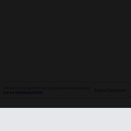
Deneyimimizi geliştirmek için çerezler kullanıyoruz
Kabul Ediyorum
Çerez Politikası
KVKK