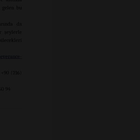
n gelen bu
arında da
r şeylerle
ilecekleri
everance-
 +90 (216)
94