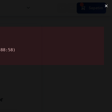
nsan Kıymetleri
Sepetim
or