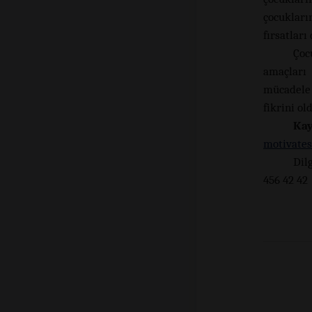
çocukları
fırsatları
Çoc
amaçları 
mücadele 
fikrini o
Kay
motivates
Dil
456 42 42
+9