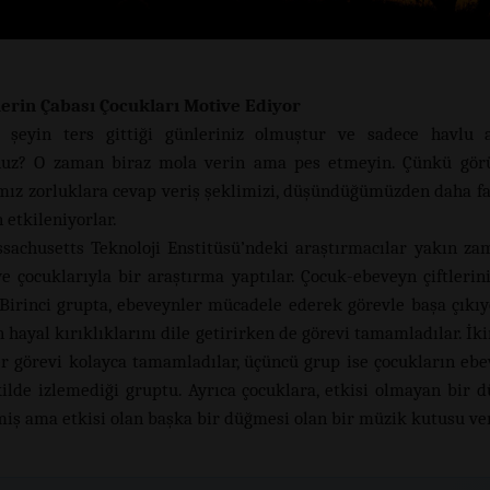
erin Çabası Çocukları Motive Ediyor
 şeyin ters gittiği günleriniz olmuştur ve sadece havlu
unuz? O zaman biraz mola verin ama pes etmeyin. Çünkü görü
mız zorluklara cevap veriş şeklimizi, düşündüğümüzden daha faz
 etkileniyorlar.
sachusetts Teknoloji Enstitüsü’ndeki araştırmacılar yakın z
e çocuklarıyla bir araştırma yaptılar. Çocuk-ebeveyn çiftlerin
. Birinci grupta, ebeveynler mücadele ederek görevle başa çıkıy
hayal kırıklıklarını dile getirirken de görevi tamamladılar. İki
r görevi kolayca tamamladılar, üçüncü grup ise çocukların ebe
kilde izlemediği gruptu. Ayrıca çocuklara, etkisi olmayan bir 
miş ama etkisi olan başka bir düğmesi olan bir müzik kutusu ver