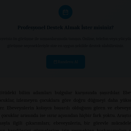
Profesyonel Destek Almak İster misiniz?
cretsiz ön görüşme ile uzmanlarımızla tanışın. Online, telefon veya yüz yü
görüşme seçenekleriyle size en uygun şekilde destek alabilirsiniz.
Randevu Al
titüdeki bilim adamları bulgular karşısında şaşırdılar. Ebe
çocuklar, izlemeyen çocuklara göre doğru düğmeyi daha yüks
ler. Ebeveynlerin kolayca başarılı olduğunu gören ve ebeveyn
çocuklar arasında ise ısrar açısından hiçbir fark yoktu. Araştı
ayla ilgili çıkarımları; ebeveynlerin, bir görevle mücade
ının kendilerini görmelerine izin vermekten korkmamaları v