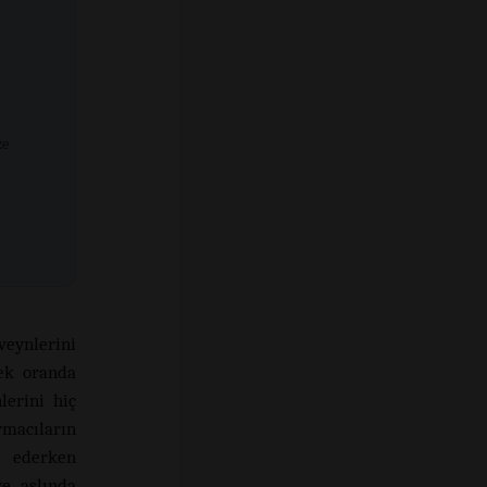
ze
veynlerini
ek oranda
lerini hiç
rmacıların
le ederken
e aslında