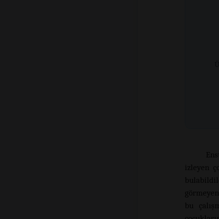
Ü
Ens
izleyen 
bulabildi
görmeyen 
bu çalışm
çocuklar