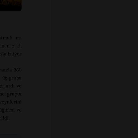
 atmak mı
nen o ki,
la izliyor
amanda 260
i üç gruba
orlardı ve
nci grupta
veynlerini
düğmesi ve
ildi.