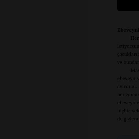
Ebeveynl
Her
istiyors
çocukları
ve bundan
Mas
ebeveyn v
ayırdılar
her zaman 
ebeveynle
hiçbir şe
de gizlen