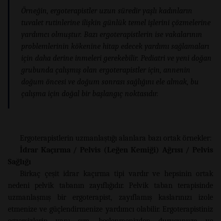
Örneğin, ergoterapistler uzun süredir yaşlı kadınların
tuvalet rutinlerine ilişkin günlük temel işlerini çözmelerine
yardımcı olmuştur. Bazı ergoterapistlerin ise vakalarının
problemlerinin kökenine hitap edecek yardımı sağlamaları
için daha derine inmeleri gerekebilir. Pediatri ve yeni doğan
grubunda çalışmış olan ergoterapistler için, annenin
doğum öncesi ve doğum sonrası sağlığını ele almak, bu
çalışma için doğal bir başlangıç ​​noktasıdır.
Ergoterapistlerin uzmanlaştığı alanlara bazı ortak örnekler:
İdrar Kaçırma / Pelvis (Leğen Kemiği) Ağrısı / Pelvis
Sağlığı
Birkaç çeşit idrar kaçırma tipi vardır ve hepsinin ortak
nedeni pelvik tabanın zayıflığıdır. Pelvik taban terapisinde
uzmanlaşmış bir ergoterapist, zayıflamış kaslarınızı izole
etmenize ve güçlendirmenize yardımcı olabilir. Ergoterapistiniz
egzersizlerin yanı sıra, beslenmenizden duruşunuza ve