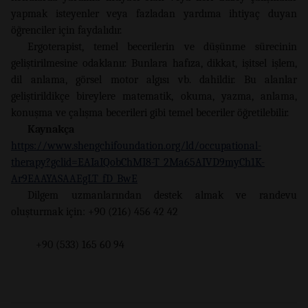
yapmak isteyenler veya fazladan yardıma ihtiyaç duyan
öğrenciler için faydalıdır.
Ergoterapist, temel becerilerin ve düşünme sürecinin
geliştirilmesine odaklanır. Bunlara hafıza, dikkat, işitsel işlem,
dil anlama, görsel motor algısı vb. dahildir. Bu alanlar
geliştirildikçe bireylere matematik, okuma, yazma, anlama,
konuşma ve çalışma becerileri gibi temel beceriler öğretilebilir.
Kaynakça
https://www.shengchifoundation.org/ld/occupational-
therapy?gclid=EAIaIQobChMI8-T_2Ma65AIVD9myCh1K-
Ar9EAAYASAAEgLT_fD_BwE
Dilgem uzmanlarından destek almak ve randevu
oluşturmak için: +90 (216) 456 42 42
+90 (533) 165 60 94