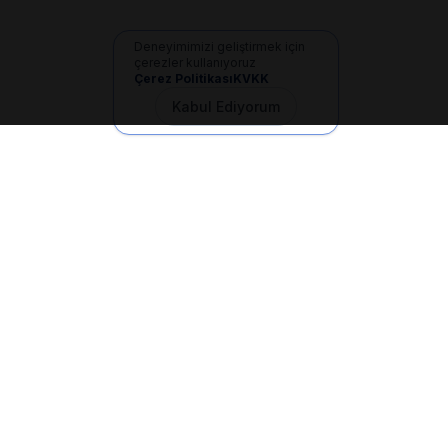
Deneyimimizi geliştirmek için
çerezler kullanıyoruz
Çerez Politikası
KVKK
Kabul Ediyorum
İletişim
+90 533 165 60 94
Mail
info@dilgem.com.tr
DİLGEM Genel Merkez
Pendik / İstanbul
Hızlı Linkler
Ana Sayfa