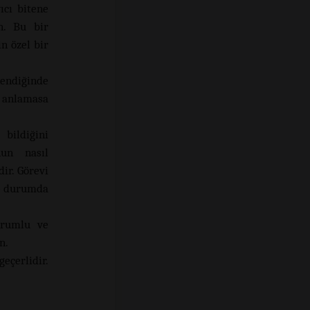
ıcı bitene
n. Bu bir
n özel bir
nendiğinde
ç anlamasa
bildiğini
nun nasıl
ir. Görevi
Ne durumda
rumlu ve
n.
eçerlidir.