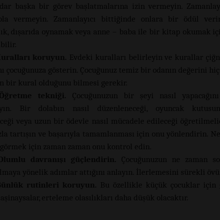
dar başka bir görev başlatmalarına izin vermeyin. Zamanlay
la vermeyin. Zamanlayıcı bittiğinde onlara bir ödül veri
lık, dışarıda oynamak veya anne – baba ile bir kitap okumak içi
ilir.
Kuralları koruyun.
Evdeki kuralları belirleyin ve kurallar çiğ
nı çocuğunuza gösterin. Çocuğunuz temiz bir odanın değerini hi
un bir kural olduğunu bilmesi gerekir.
Öğretme tekniği.
Çocuğunuzun bir şeyi nasıl yapacağını 
yın. Bir dolabın nasıl düzenleneceği, oyuncak kutusu
ceği veya uzun bir ödevle nasıl mücadele edileceği öğretilmelid
la tartışın ve başarıyla tamamlanması için onu yönlendirin. 
görmek için zaman zaman onu kontrol edin.
Olumlu davranışı güçlendirin.
Çocuğunuzun ne zaman so
lmaya yönelik adımlar attığını anlayın. İlerlemesini sürekli övü
Günlük rutinleri koruyun.
Bu özellikle küçük çocuklar için g
aşinaysalar, erteleme olasılıkları daha düşük olacaktır.