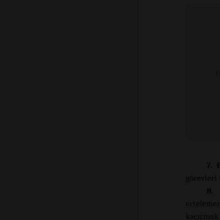
Ü
7. 
görevleri
8. 
ertelemen
kaçırmak 