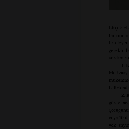
Birçok eb
tamamlama
Erteleyen
gerekli b
yardımcı 
1. 
Motivasyo
mükemmel
belirlendi
2. 
görev seç
Çocuğunuz
veya 10 d
yok sayın