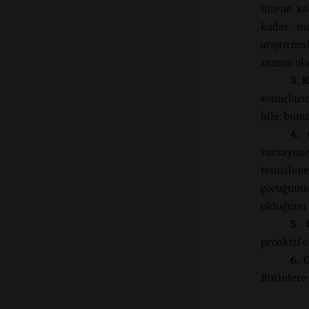
bitene ka
kadar mo
atıştırma
zaman olab
3. 
sonuçları
bile, bun
4. 
varsayma
temizlene
çocuğunuz
olduğunu 
5. 
proaktif o
6. 
Rutinlere 