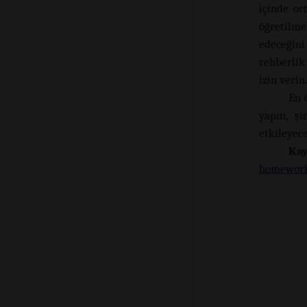
içinde or
öğretilme
edeceğin
rehberli
izin verin
En 
yapın, ş
etkileyec
K
homework