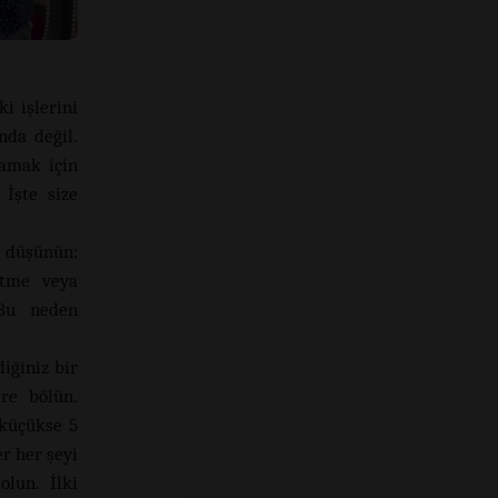
i işlerini
nda değil.
lamak için
 İşte size
i düşünün:
setme veya
 Bu neden
iğiniz bir
ere bölün.
 küçükse 5
r her şeyi
olun. İlki