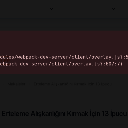
Kurumlar
Makaleler
Profesyoneller
Bilgi
İ
ELER
›
Makaleler
›
Erteleme Alışkanlığını Kırmak İçin 13 İpucu
Erteleme Alışkanlığını Kırmak İçin 13 İpucu