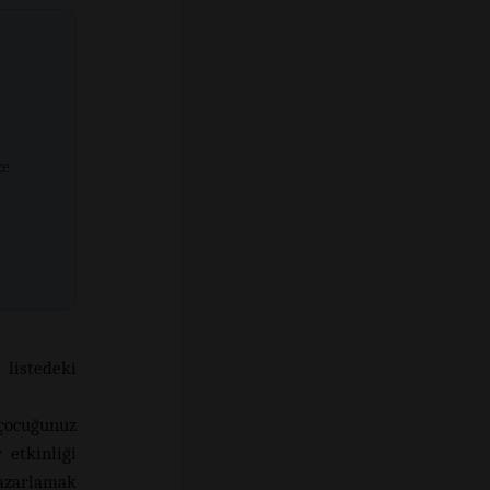
ze
 listedeki
ocuğunuz
 etkinliği
 azarlamak