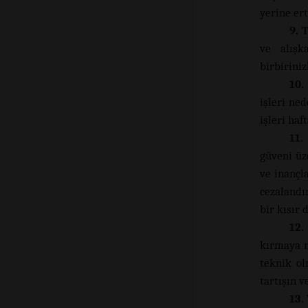
yerine ert
9. 
ve alışk
birbiriniz
10.
işleri ne
işleri haf
11.
güveni üz
ve inançla
cezalandır
bir kısır 
12.
kırmaya m
teknik ol
tartışın 
13.