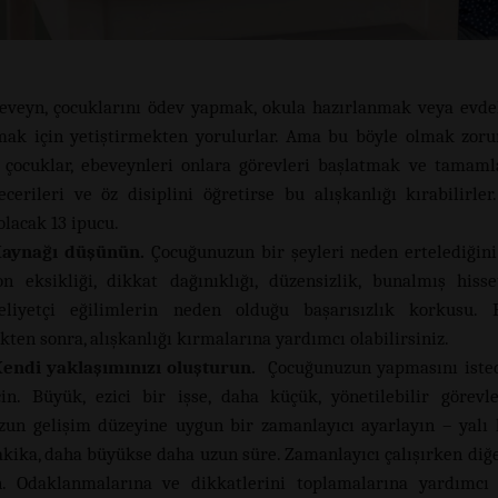
eveyn, çocuklarını ödev yapmak, okula hazırlanmak veya evdek
k için yetiştirmekten yorulurlar. Ama bu böyle olmak zoru
 çocuklar, ebeveynleri onlara görevleri başlatmak ve tamam
ecerileri ve öz disiplini öğretirse bu alışkanlığı kırabilirler.
olacak 13 ipucu.
Kaynağı düşünün.
Çocuğunuzun bir şeyleri neden ertelediğin
n eksikliği, dikkat dağınıklığı, düzensizlik, bunalmış his
iyetçi eğilimlerin neden olduğu başarısızlık korkusu.
kten sonra, alışkanlığı kırmalarına yardımcı olabilirsiniz.
Kendi yaklaşımınızı oluşturun.
Çocuğunuzun yapmasını isted
in. Büyük, ezici bir işse, daha küçük, yönetilebilir görevl
un gelişim düzeyine uygun bir zamanlayıcı ayarlayın – yalı
akika, daha büyükse daha uzun süre. Zamanlayıcı çalışırken diğe
. Odaklanmalarına ve dikkatlerini toplamalarına yardımcı 