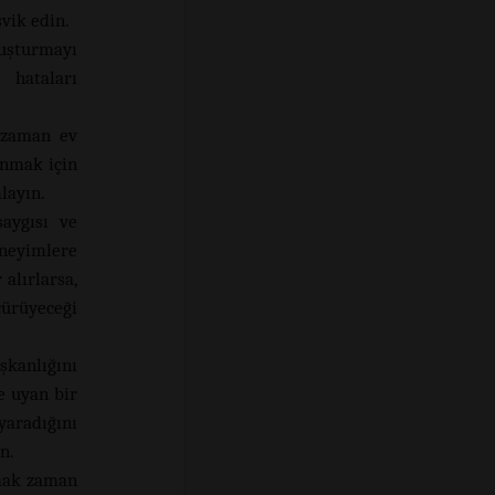
vik edin.
luşturmayı
 hataları
 zaman ev
unmak için
mlayın.
aygısı ve
eneyimlere
alırlarsa,
çürüyeceği
kanlığını
e uyan bir
yaradığını
n.
rmak zaman