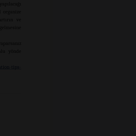
yapılacağı
l organize
rtırın ve
gelmesine
yaparsanız
mlu yönde
tion-tips-