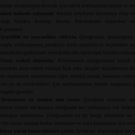
eleme alışkanlığını kırmak için taktik kullanımını önerin ve teş
Takım halinde çalışmak.
Sürekli erteleyen biriyseniz, ekip o
anlığı birlikte kırmayı önerin. Yolculuktaki başarıları ve
le paylaşın.
 Çeşitlilik ve seçenekler ekleyin
. Çocuğunuza ayıracağınız
deniyle erteleniyorsa, çocuklara biraz esneklik ve seçenekler s
tanın farklı günlerinde veya farklı aile üyeleriyle birlikte tama
 Uzun vadeli düşünün.
Ertelemenin çocuğunuzun benlik s
erindeki uzun vadeli etkisini fark edin. Gençler kimliklerini d
ra dayanarak oluştururlar. Eğer sürekli olarak başarısız notlar 
ılır ya da erteledikleri için azarlanırlarsa, benlik saygısının 
döngüye girerler.
 Denemeye ve hataya izin verin.
Çocukları erteleme alış
otive etmek söz konusu olduğunda her yaklaşımın tek beden
madığını unutmayın. Çocuğunuzla en iyi hangi yöntemin işe 
ve bir rutine alışana kadar denemeye ve hata yapmasına izin veri
 Yavaş yavaş kontrolünüzü çekin.
Erteleme alışkanlığını kı