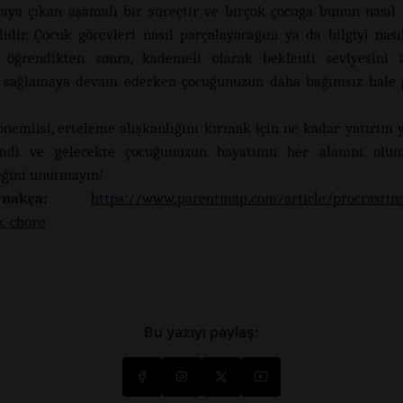
taya çıkan aşamalı bir süreçtir ve birçok çocuğa bunun nasıl 
lidir. Çocuk görevleri nasıl parçalayacağını ya da bilgiyi nası
i öğrendikten sonra, kademeli olarak beklenti seviyesini a
k sağlamaya devam ederken çocuğunuzun daha bağımsız hale 
.
önemlisi, erteleme alışkanlığını kırmak için ne kadar yatırım 
imdi ve gelecekte çocuğunuzun hayatının her alanını olu
eğini unutmayın!
aynakça:
https://www.parentmap.com/article/procrastina
-chore
Bu yazıyı paylaş: