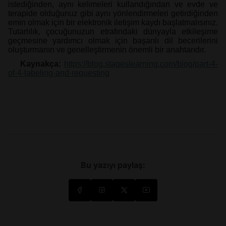
istediğinden, aynı kelimeleri kullandığından ve evde ve
terapide olduğunuz gibi aynı yönlendirmeleri getirdiğinden
emin olmak için bir elektronik iletişim kaydı başlatmalısınız.
Tutarlılık, çocuğunuzun etrafındaki dünyayla etkileşime
geçmesine yardımcı olmak için başarılı dil becerilerini
oluşturmanın ve genelleştirmenin önemli bir anahtarıdır.
Kaynakça:
https://blog.stageslearning.com/blog/part-4-
of-4-labeling-and-requesting
Bu yazıyı paylaş: