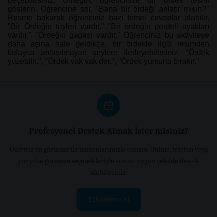
geçebilirsiniz. Örneğin, öğrencinize bir ördek resmi
gösterin. Öğrencine sor, "Bana bir ördeği anlatır mısın?"
Resme bakarak öğrenciniz bazı temel cevaplar alabilir.
"Bir Ördeğin tüyleri vardır." "Bir ördeğin perdeli ayakları
vardır." "Ördeğin gagası vardır." Öğrenciniz bu aktiviteye
daha aşina hale geldikçe, bir ördekle ilgili resimden
kolayca anlaşılmayan şeylere ilerleyebilirsiniz. "Ördek
yüzebilir.", "Ördek vak vak der.", "Ördek yumurta bırakır."
Profesyonel Destek Almak İster misiniz?
Ücretsiz ön görüşme ile uzmanlarımızla tanışın. Online, telefon veya
yüz yüze görüşme seçenekleriyle size en uygun şekilde destek
alabilirsiniz.
Randevu Al