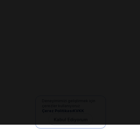
Deneyimimizi geliştirmek için
çerezler kullanıyoruz
Çerez Politikası
KVKK
Kabul Ediyorum