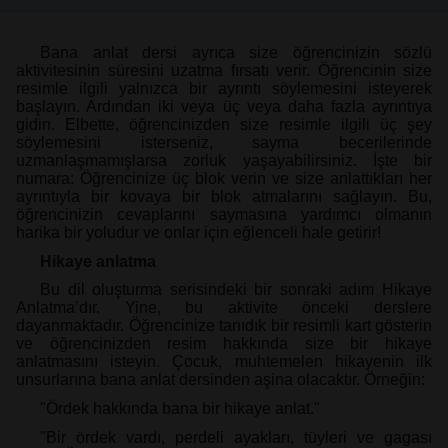
Bana anlat dersi ayrıca size öğrencinizin sözlü
aktivitesinin süresini uzatma fırsatı verir. Öğrencinin size
resimle ilgili yalnızca bir ayrıntı söylemesini isteyerek
başlayın. Ardından iki veya üç veya daha fazla ayrıntıya
gidin. Elbette, öğrencinizden size resimle ilgili üç şey
söylemesini isterseniz, sayma becerilerinde
uzmanlaşmamışlarsa zorluk yaşayabilirsiniz. İşte bir
numara: Öğrencinize üç blok verin ve size anlattıkları her
ayrıntıyla bir kovaya bir blok atmalarını sağlayın. Bu,
öğrencinizin cevaplarını saymasına yardımcı olmanın
harika bir yoludur ve onlar için eğlenceli hale getirir!
Hikaye anlatma
Bu dil oluşturma serisindeki bir sonraki adım Hikaye
Anlatma’dır. Yine, bu aktivite önceki derslere
dayanmaktadır. Öğrencinize tanıdık bir resimli kart gösterin
ve öğrencinizden resim hakkında size bir hikaye
anlatmasını isteyin. Çocuk, muhtemelen hikayenin ilk
unsurlarına bana anlat dersinden aşina olacaktır. Örneğin:
"Ördek hakkında bana bir hikaye anlat."
"Bir ördek vardı, perdeli ayakları, tüyleri ve gagası