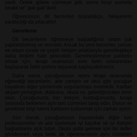
vardı. Ördek gölete yüzmeye gitti, sonra biraz yumurta
bıraktı ve" gak gak"dedi.
Öğrencinizin dil becerileri büyüdükçe, hikayelerin
yaratıcılığı da artacaktır!
Genelleme
Dil becerilerini öğretmeye başladığınız ortam çok
yapılandırılmış ve resmidir. Ancak bu yeni beceriler, zaman
ve ortam içinde ve çeşitli iletişim ortaklarıyla genelleştikçe
daha değerli hale gelecektir. Genelleştirmeye yardımcı
olmak için, terapi seansınızı evin farklı odalarından
başlayarak farklı yerlere taşıyarak başlayabilirsiniz.
Daha sonra, çocuğunuzun resmi terapi seansında
öğrendiği becerilerin, aile zamanı ve okul gibi çocuğun
hayatının diğer yönlerinde uygulanması önemlidir. Kartları
akşam yemeğine, dükkana, okula vs. getirdiğinizden emin
olun. Çocuğunuzla her iletişim kurduğunuzda, terapi
sırasında beklenen aynı tam cümleleri talep edin. Durun ve
gerekirse bilgi istemi kartlarını kullanmak için zaman ayırın.
Son olarak, çocuğunuzun hayatındaki diğer tüm
profesyoneller ve aile üyeleriyle iyi kayıtlar ve iyi iletişim
bağlamlarını açık tutun. Okula gidip gelmek için bir defter
göndermeli veya belki de öğretmenlerin aynı cümleleri