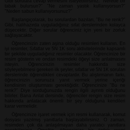
Gibi sorulara cevap vermesini isteyebilirsiniz. "Nerede bir
tabak bulursun?" "Ne zaman yastık kullanıyorsun?"
"Neden sabun kullanıyorsunuz?"
Başlangıç​​olarak, bu sorulardan bazıları, "Bu ne renk?"
Gibi, halihazırda uyguladığınız sıfat derslerinden kolayca
düşecektir. Diğer sorular öğrenciniz için yeni bir zorluk
sağlayacaktır.
Öğrencinizin zaten aşina olduğu resimleri kullanın. En
iyi resimler, Sıfatlar ve 5N 1K soru aktivitelerinde kapsamlı
bir şekilde uyguladığınız resimler olacaktır. Öğrencinize bir
resim gösterin ve ondan resimdeki öğeyi size anlatmasını
isteyin. Öğrencinizin resimler hakkında size
söyleyebilmesi gereken ilk şeyler, sıfatlar ve 5N 1K soruları
derslerinde öğrendikleri cevaplardır. Bu alıştırmanın farkı,
öğrencinizin sorunuza yanıt vermek yerine içeriği
kendisinin oluşturması gerektiğidir. Öğrencinize "Bu ne
renk?" Diye sorduğunuzda rengin ilgili ayrıntı olduğunu
bilirler. Bana Anlat dersinde, öğrenciler rengin size resim
hakkında anlatacak önemli bir şey olduğuna kendileri
karar vermelidir.
Öğrencinize işaret vermek için resmi kullanarak, komut
dosyası yazılmış yanıtlarla başlayabilirsiniz. O zaman,
resimden çok da anlaşılmayan daha yaratıcı yanıtlara