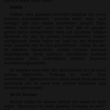
yalnızca birkaç örnek sunar.
Sıfatlar
Sıfatları veya açıklayıcı kelimeleri tartışmak için resim
kartlarını kullanabilirsiniz. "yuvarlak elma" veya "yeşil
kurbağa" gibi bazı sıfatlar resimlerden anlaşılır. Diğer
sıfatlar, "tüylü tavşan" veya "sarı muz" gibi bir çocuğun
gerçek dünya deneyiminden daha çok yararlanır. Sıfatları
öğretmek için alıcı bir görevle başlayabilirsiniz. Kartları
çocuğunuzun önüne koyun ve "yeşil bir şey bulmasını"
veya "yuvarlak olan bir şeyi göstermesini" isteyin. Bu alıcı
dil aktivitesi, öğrencinizin, onlarla cümleler kurmaya
başladığınızda kendi açıklayıcı sözcüklerini bulmaya
çalışmadan önce, kullandığınız sıfatların bazılarını
duymasını sağlayacaktır.
Bu aktiviteyi ifade edici dile dönüştürmek için, bir resmi
kaldırıp öğrencinize "Kurbağa ne renk?" Diye
sorabilirsiniz. Öğrencinize önce sözlü olarak veya yukarıda
açıklandığı gibi bir işaret kartı yöntemi kullanarak bilgi
vermeniz gerekecektir.
5N 1K Soruları
Resimli kartlar, bu soruları sormak için harika bir fırsat
sağlar. Öğrencinize bir resim gösterip "Kurbağa ne renk?"