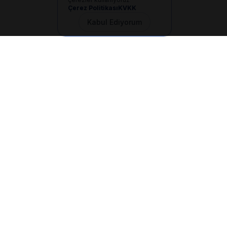
Çerez Politikası
KVKK
Kabul Ediyorum
İletişim
+90 533 165 60 94
Mail
info@dilgem.com.tr
DİLGEM Genel Merkez
Pendik / İstanbul
Hızlı Linkler
Ana Sayfa
Makaleler
E-Dökümanlar