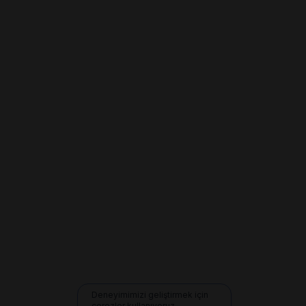
Deneyimimizi geliştirmek için
çerezler kullanıyoruz