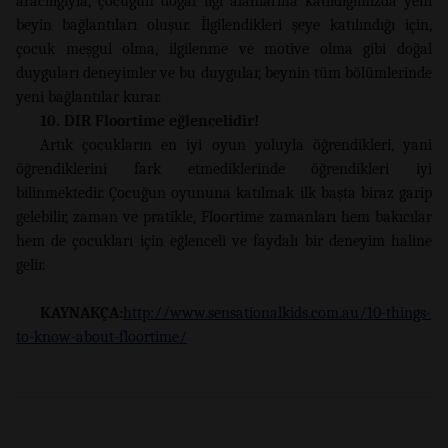
aracılığıyla, çocuğun doğal ilgi alanlarına katıldığımızda yeni
beyin bağlantıları oluşur. İlgilendikleri şeye katılındığı için,
çocuk meşgul olma, ilgilenme ve motive olma gibi doğal
duyguları deneyimler ve bu duygular, beynin tüm bölümlerinde
yeni bağlantılar kurar.
10. DIR Floortime eğlencelidir!
Artık çocukların en iyi oyun yoluyla öğrendikleri, yani
öğrendiklerini fark etmediklerinde öğrendikleri iyi
bilinmektedir. Çocuğun oyununa katılmak ilk başta biraz garip
gelebilir, zaman ve pratikle, Floortime zamanları hem bakıcılar
hem de çocukları için eğlenceli ve faydalı bir deneyim haline
gelir.
KAYNAKÇA:
http://www.sensationalkids.com.au/10-things-
to-know-about-floortime/