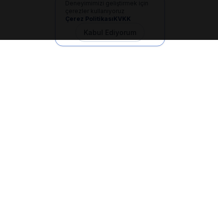
Deneyimimizi geliştirmek için
çerezler kullanıyoruz
Çerez Politikası
KVKK
Kabul Ediyorum
İletişim
+90 533 165 60 94
Mail
info@dilgem.com.tr
DİLGEM Genel Merkez
Pendik / İstanbul
Hızlı Linkler
Ana Sayfa
Makaleler
E-Dökümanlar