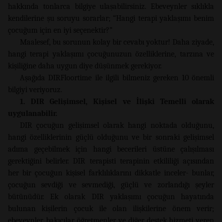
hakkında tonlarca bilgiye ulaşabilirsiniz. Ebeveynler sıklıkla
kendilerine şu soruyu sorarlar; “Hangi terapi yaklaşımı benim
çocuğum için en iyi seçenektir?”
Maalesef, bu sorunun kolay bir cevabı yoktur! Daha ziyade,
hangi terapi yaklaşımı çocuğunuzun özelliklerine, tarzına ve
kişiliğine daha uygun diye düşünmek gerekiyor.
Aşağıda DIRFloortime ile ilgili bilmeniz gereken 10 önemli
bilgiyi veriyoruz.
1. DIR Gelişimsel, Kişisel ve İlişki Temelli olarak
uygulanabilir.
DIR çocuğun gelişimsel olarak hangi noktada olduğunu,
hangi özelliklerinin güçlü olduğunu ve bir sonraki gelişimsel
adıma geçebilmek için hangi becerileri üstüne çalışılması
gerektiğini belirler. DIR terapisti terapinin etkililiği açısından
her bir çocuğun kişisel farklılıklarını dikkatle inceler- bunlar,
çocuğun sevdiği ve sevmediği, güçlü ve zorlandığı şeyler
bütünüdür. Ek olarak DIR yaklaşımı çocuğun hayatında
bulunan kişilerin çocuk ile olan ilişkilerine önem verir;
ebeveynler, bakıcılar, öğretmenler ve diğer destek hizmeti veren