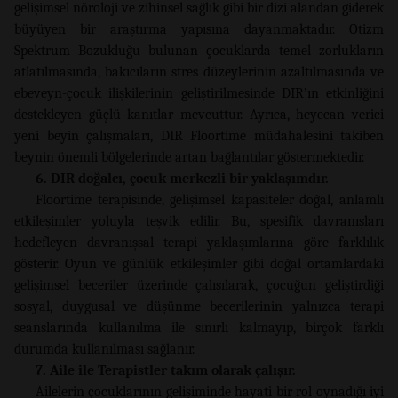
gelişimsel nöroloji ve zihinsel sağlık gibi bir dizi alandan giderek
büyüyen bir araştırma yapısına dayanmaktadır. Otizm
Spektrum Bozukluğu bulunan çocuklarda temel zorlukların
atlatılmasında, bakıcıların stres düzeylerinin azaltılmasında ve
ebeveyn-çocuk ilişkilerinin geliştirilmesinde DIR’ın etkinliğini
destekleyen güçlü kanıtlar mevcuttur. Ayrıca, heyecan verici
yeni beyin çalışmaları, DIR Floortime müdahalesini takiben
beynin önemli bölgelerinde artan bağlantılar göstermektedir.
6. DIR doğalcı, çocuk merkezli bir yaklaşımdır.
Floortime terapisinde, gelişimsel kapasiteler doğal, anlamlı
etkileşimler yoluyla teşvik edilir. Bu, spesifik davranışları
hedefleyen davranışsal terapi yaklaşımlarına göre farklılık
gösterir. Oyun ve günlük etkileşimler gibi doğal ortamlardaki
gelişimsel beceriler üzerinde çalışılarak, çocuğun geliştirdiği
sosyal, duygusal ve düşünme becerilerinin yalnızca terapi
seanslarında kullanılma ile sınırlı kalmayıp, birçok farklı
durumda kullanılması sağlanır.
7. Aile ile Terapistler takım olarak çalışır.
Ailelerin çocuklarının gelişiminde hayati bir rol oynadığı iyi