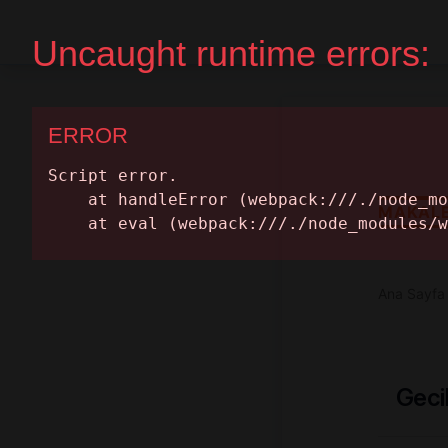
Ana Sayfa
Randevu Al
MAKAL
Ana Sayfa
Geci