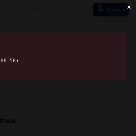
nsan Kıymetleri
Sepetim
k
Etmek