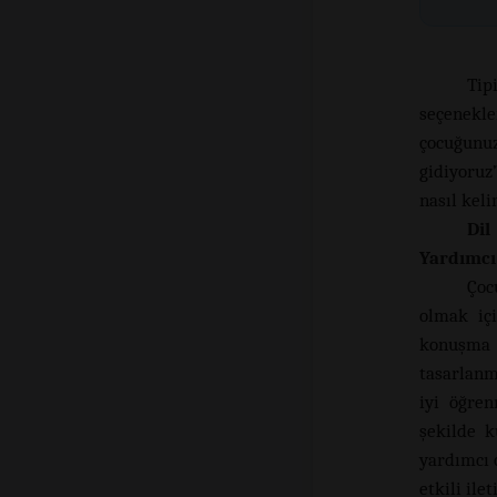
Tip
seçenekle
çocuğunuz
gidiyoruz”
nasıl keli
Di
Yardımcı
Çoc
olmak içi
konuşma 
tasarlanm
iyi öğre
şekilde k
yardımcı 
etkili il