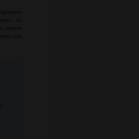
diğinizden
seniz, bu
n, böylece
meleri size
ze