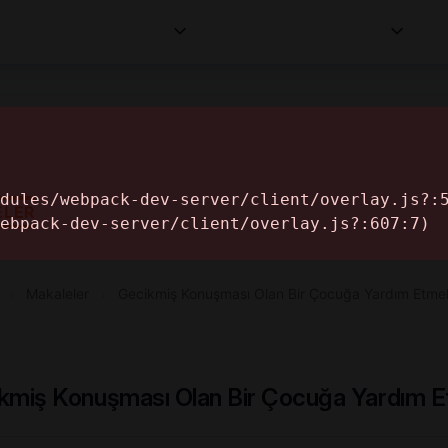
Kurumlar
Makaleler
Profesyoneller
Bilgi
İ
ELER
›
Makaleler
›
Gecikmiş Konuşması Olan Bir Çocuğa Yardım Etme
kmiş Konuşması Olan Bir Çocuğa Yardım 