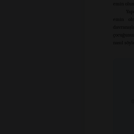
emin olun
Yap
emin olm
davranışl
çocuğunuz 
nasıl söyl
Ü