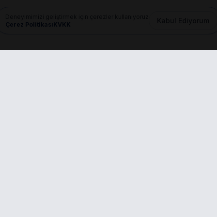
Deneyimimizi geliştirmek için çerezler kullanıyoruz
Kabul Ediyorum
Çerez Politikası
KVKK
Mail
info@dilgem.com.tr
nkler
Başvurular
PROFESYONEL ÜYE
fa