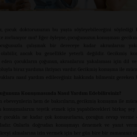
, çocuk doktorunuzun bu yaşta söyleyebileceğini söylediği 
e zorlanıyor mu? Eğer öyleyse, çocuğunuzun konuşması gecikmiş
ocuğunuzla çalışmak bir dereceye kadar akranlarını yak
olabilir, ancak bu genellikle yeterli değildir. Gecikmiş k
eden çocukların çoğunun, akranlarını yakalaması için dil 
yoluyla biraz yardıma ihtiyacı vardır. Gecikmiş konuşma ile müc
uklara nasıl yardım edileceğiniz hakkında bilmeniz gereken 
uğunuza Konuşmasında Nasıl Yardım Edebilirsiniz?
 ebeveynlerin hem de bakıcıların, gecikmiş konuşma ile müc
n konuşmalarını teşvik etmek için yapabilecekleri birkaç şey 
ir çocukla ne kadar çok konuşurlarsa, çocuğun cevap verme o
zladır. Onlarla doğrudan konuşmayı denemek ve yanıt verme
üreyi almalarına izin vermek için her gün bire bir zamanınız 