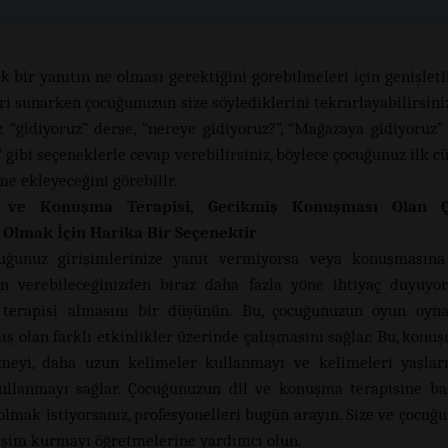
ik bir yanıtın ne olması gerektiğini görebilmeleri için genişlet
ri sunarken çocuğunuzun size söylediklerini tekrarlayabilirsiniz
 “gidiyoruz” derse, “nereye gidiyoruz?”, “Mağazaya gidiyoruz”
 gibi seçeneklerle cevap verebilirsiniz, böylece çocuğunuz ilk c
me ekleyeceğini görebilir.
l ve Konuşma Terapisi,
Gecikmiş Konuşması Olan Ç
 Olmak İçin Harika Bir Seçenektir
uğunuz girişimlerinize yanıt vermiyorsa veya konuşmasına
n verebileceğinizden biraz daha fazla yöne ihtiyaç duyuyor
terapisi almasını bir düşünün. Bu, çocuğunuzun oyun oyna
ış olan farklı etkinlikler üzerinde çalışmasını sağlar. Bu, konu
nmeyi, daha uzun kelimeler kullanmayı ve kelimeleri yaşlar
ullanmayı sağlar. Çocuğunuzun dil ve konuşma terapisine b
olmak istiyorsanız, profesyonelleri bugün arayın. Size ve çocuğ
etişim kurmayı öğretmelerine yardımcı olun.