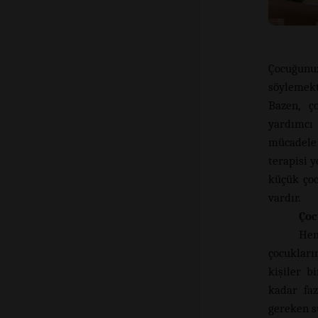
Çocuğunuz
söylemekt
Bazen, ç
yardımcı 
mücadele 
terapisi 
küçük çoc
vardır.
Çoc
Hem
çocukları
kişiler b
kadar fa
gereken s