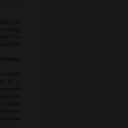
ilmiş yanıt
. Örneğin,
 veya “eve
ümlelerine
ocuklara
 yardımcı
sa, dil ve
rmış gibi
şmayı daha
ına uygun
aşlamasına
unuza daha