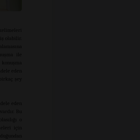
kelimeleri
 olabilir.
alamasına
onuşma ile
ve konuşma
adele eden
birkaç şey
adele eden
vardır. Bu
lasılığı o
leri için
olduğundan