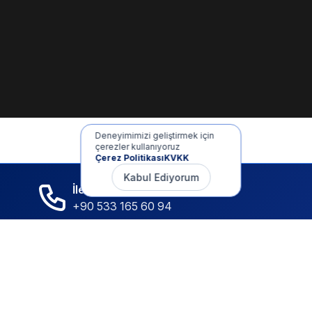
Deneyimimizi geliştirmek için
çerezler kullanıyoruz
Çerez Politikası
KVKK
Kabul Ediyorum
İletişim
+90 533 165 60 94
Mail
info@dilgem.com.tr
DİLGEM Genel Merkez
Pendik / İstanbul
Hızlı Linkler