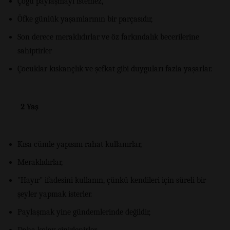
Çoğu paylaşmayı istemez,
Öfke günlük yaşamlarının bir parçasıdır,
Son derece meraklıdırlar ve öz farkındalık becerilerine
sahiptirler
Çocuklar kıskançlık ve şefkat gibi duyguları fazla yaşarlar.
2 Yaş
Kısa cümle yapısını rahat kullanırlar,
Meraklıdırlar,
"Hayır" ifadesini kullanın, çünkü kendileri için süreli bir
şeyler yapmak isterler.
Paylaşmak yine gündemlerinde değildir,
Daha kolay sinirlenirler,