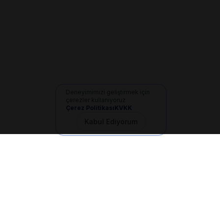
Deneyimimizi geliştirmek için
çerezler kullanıyoruz
Çerez Politikası
KVKK
Kabul Ediyorum
İletişim
+90 533 165 60 94
Mail