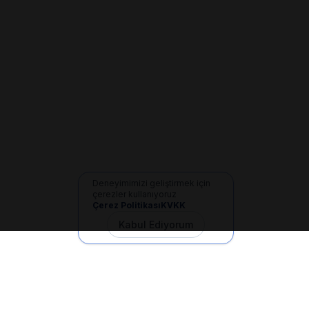
Deneyimimizi geliştirmek için
çerezler kullanıyoruz
Çerez Politikası
KVKK
Kabul Ediyorum
İletişim