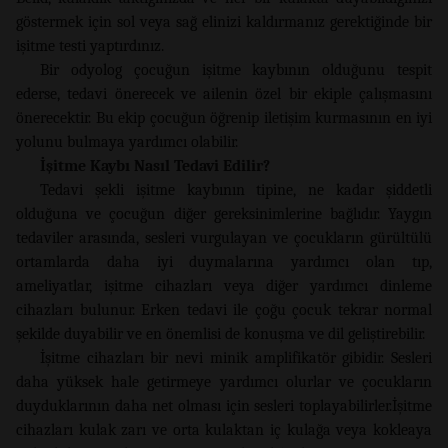
göstermek için sol veya sağ elinizi kaldırmanız gerektiğinde bir
işitme testi yaptırdınız.
Bir odyolog çocuğun işitme kaybının olduğunu tespit
ederse, tedavi önerecek ve ailenin özel bir ekiple çalışmasını
önerecektir. Bu ekip çocuğun öğrenip iletişim kurmasının en iyi
yolunu bulmaya yardımcı olabilir.
İşitme Kaybı Nasıl Tedavi Edilir?
Tedavi şekli işitme kaybının tipine, ne kadar şiddetli
olduğuna ve çocuğun diğer gereksinimlerine bağlıdır. Yaygın
tedaviler arasında, sesleri vurgulayan ve çocukların gürültülü
ortamlarda daha iyi duymalarına yardımcı olan tıp,
ameliyatlar, işitme cihazları veya diğer yardımcı dinleme
cihazları bulunur. Erken tedavi ile çoğu çocuk tekrar normal
şekilde duyabilir ve en önemlisi de konuşma ve dil geliştirebilir.
İşitme cihazları bir nevi minik amplifikatör gibidir. Sesleri
daha yüksek hale getirmeye yardımcı olurlar ve çocukların
duyduklarının daha net olması için sesleri toplayabilirler.İşitme
cihazları kulak zarı ve orta kulaktan iç kulağa veya kokleaya