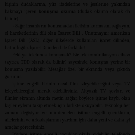
kişinin dudaklarına, yüz ifadelerine ve jestlerine yakından
bakmayı içeren
konuşma okuma
(dudak okuma olarak da
bilinir)
• Sağır insanların konuşmadan iletişim kurmasını sağlayan,
el hareketlerinin dili olan
İşaret Dili
. Unutmayın: Amerikan
İşaret Dili (ASL), diğer ülkelerde kullanılan işaret dilinden,
hatta İngiliz İşaret Dilinden bile farklıdır!
Peki ya telefonda konuşmak? Bir telekomünikasyon cihazı
(ayrıca TDD olarak da bilinir) sayesinde, konuşma yerine bir
konuşma yazılabilir. Mesajlar özel bir ekranda veya çıktıda
görünür.
İşitme engelli birinin nasıl film izleyebileceğini veya TV
izleyebileceğini merak edebilirsiniz. Altyazılı TV şovları ve
filmler ekranın altında metin sağlar, böylece işitme kaybı olan
kişiler eylemi takip etmek için birlikte okuyabilir. Teknoloji her
zaman değişiyor ve muhtemelen işitme engelli çocukların,
ailelerinin ve arkadaşlarının yardımı için daha yeni ve daha iyi
araçlar göreceksiniz.
Böylece işitme engelli çocuklar okula gidebilir, telefonda