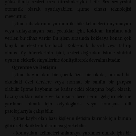
yükseltilmiş sesleri (ses titreşimleriyle) iletir. Ses seviyesini
otomatik olarak ayarlayabilen işitme cihazı teknolojisi
mevcuttur.
İşitme cihazlarının yardımı ile bile kelimeleri duyamayan
veya anlayamayan bazı çocuklar için,
koklear implant
adı
verilen bir cihaz vardır. Bu işlem sırasında kokleaya konan çok
küçük bir elektronik cihazdır. Kokleadaki hasarlı veya tahrip
olmuş tüy hücrelerinin işini, sesleri doğrudan işitme sinirini
uyaran elektrik sinyallerine dönüştürerek devralmaktadır.
Öğrenme ve İletişim
İşitme kaybı olan bir çocuk özel bir okula, normal bir
okuldaki özel derslere veya normal bir sınıfın bir parçası
olabilir. İşitme kaybının ne kadar ciddi olduğuna bağlı olarak,
bazı çocuklar işitme ve konuşma becerilerini geliştirmelerine
yardımcı olmak için odyologlarla veya konuşma dili
patologlarıyla çalışabilir.
İşitme kaybı olan bazı kişilerin iletişim kurmak için bunun
gibi özel teknikler kullanması gerekebilir:
• konuşulan kelimeleri anlamaya yardımcı olmak için bir