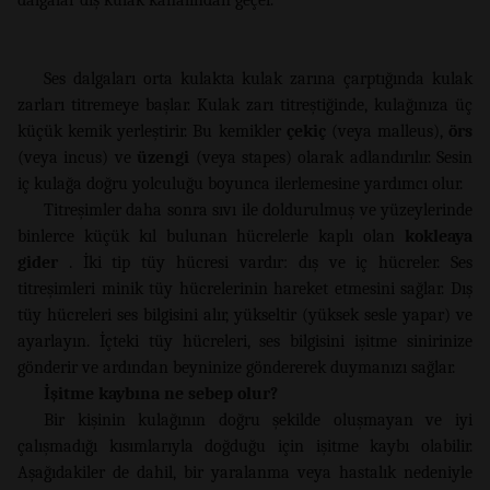
Ses dalgaları orta kulakta kulak zarına çarptığında kulak
zarları titremeye başlar. Kulak zarı titreştiğinde, kulağınıza üç
küçük kemik yerleştirir. Bu kemikler
çekiç
(veya malleus),
örs
(veya incus) ve
üzengi
(veya stapes) olarak adlandırılır. Sesin
iç kulağa doğru yolculuğu boyunca ilerlemesine yardımcı olur.
Titreşimler daha sonra sıvı ile doldurulmuş ve yüzeylerinde
binlerce küçük kıl bulunan hücrelerle kaplı olan
kokleaya
gider
. İki tip tüy hücresi vardır: dış ve iç hücreler. Ses
titreşimleri minik tüy hücrelerinin hareket etmesini sağlar. Dış
tüy hücreleri ses bilgisini alır, yükseltir (yüksek sesle yapar) ve
ayarlayın. İçteki tüy hücreleri, ses bilgisini işitme sinirinize
gönderir ve ardından beyninize göndererek duymanızı sağlar.
İşitme kaybına ne sebep olur?
Bir kişinin kulağının doğru şekilde oluşmayan ve iyi
çalışmadığı kısımlarıyla doğduğu için işitme kaybı olabilir.
Aşağıdakiler de dahil, bir yaralanma veya hastalık nedeniyle