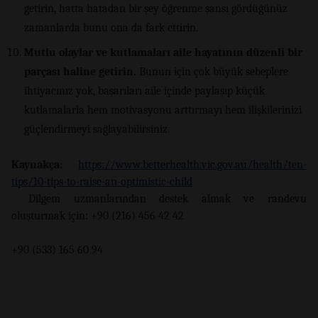
getirin, hatta hatadan bir şey öğrenme şansı gördüğünüz
zamanlarda bunu ona da fark ettirin.
Mutlu olaylar ve kutlamaları aile hayatının düzenli bir
parçası haline getirin.
Bunun için çok büyük sebeplere
ihtiyacınız yok, başarıları aile içinde paylaşıp küçük
kutlamalarla hem motivasyonu arttırmayı hem ilişkilerinizi
güçlendirmeyi sağlayabilirsiniz.
Kaynakça:
https://www.betterhealth.vic.gov.au/health/ten-
tips/10-tips-to-raise-an-optimistic-child
Dilgem uzmanlarından destek almak ve randevu
oluşturmak için: +90 (216) 456 42 42
+90 (533) 165 60 94