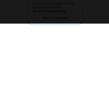
Deneyimimizi geliştirmek için
çerezler kullanıyoruz
Çerez Politikası
KVKK
Kabul Ediyorum
İletişim
+90 533 165 60 94
Mail
info@dilgem.com.tr
DİLGEM Genel Merkez
Pendik / İstanbul
Hızlı Linkler
Ana Sayfa
Makaleler