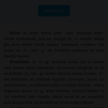
Randevu Al
Biçim:
Bu sesler “durak sesler” veya “patlamalı sesler”
olarak sınıflandırılır, yani ses, örneğin bir /s/ sesinde olduğu
gibi hava sürekli olarak dışarıya bırakılarak üretilmez. Tek
başına bir /k/ veya /g/ ses üretilirken patlamalı bir hava
dışarıya bırakılır.
Ötümlülük:
/k/ ve /g/ seslerinin üretim yeri ve üretim
şekli aynıdır, ancak seslendirme söz konusu olduğunda bu iki
ses farklıdır. /k/ sesi, /g/ sesinin ötümsüz halidir. Örneğin, /k/
sesi üretilirken, ses tellerimiz kapalıdır (titreşmez), ancak /g/
sesi üretilirken, ses tellerimiz açıktır ve titreşir. Deneyin – elinizi
boğazınıza koyun ve /g/ sesini üretirken titreşimi hissedin ve
/k/ üretirken farkı hissedin. Birçok çocuk iki ses arasındaki
farkı anlayacaktır, ancak birbirinin yerine kullanabilirler.