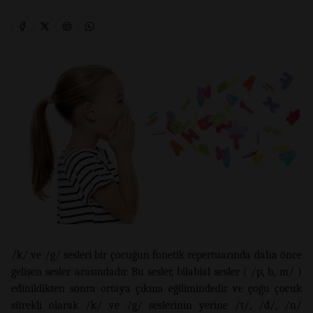
/k/ ve /g/ sesleri bir çocuğun fonetik repertuarında daha önce
gelişen sesler arasındadır. Bu sesler, bilabial sesler ( /p, b, m/ )
edinildikten sonra ortaya çıkma eğilimindedir ve çoğu çocuk
sürekli olarak /k/ ve /g/ seslerinin yerine /t/, /d/, /n/