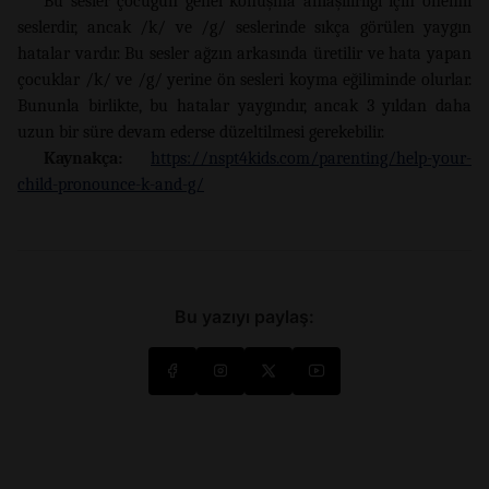
Bu sesler çocuğun genel konuşma anlaşılırlığı için önemli
seslerdir, ancak /k/ ve /g/ seslerinde sıkça görülen yaygın
hatalar vardır. Bu sesler ağzın arkasında üretilir ve hata yapan
çocuklar /k/ ve /g/ yerine ön sesleri koyma eğiliminde olurlar.
Bununla birlikte, bu hatalar yaygındır, ancak 3 yıldan daha
uzun bir süre devam ederse düzeltilmesi gerekebilir.
Kaynakça:
https://nspt4kids.com/parenting/help-your-
child-pronounce-k-and-g/
Bu yazıyı paylaş: