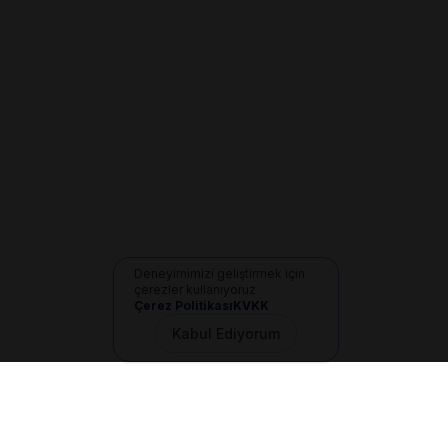
Deneyimimizi geliştirmek için
çerezler kullanıyoruz
Çerez Politikası
KVKK
Kabul Ediyorum